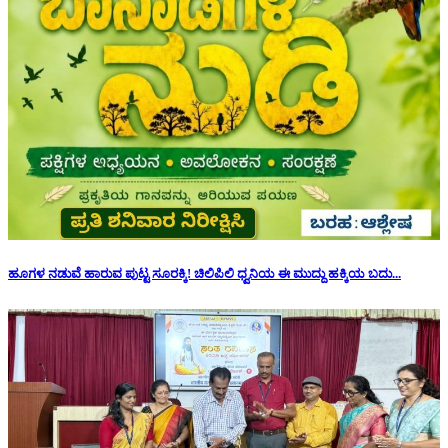
ಹೂಗಳ ನಡುವೆ ಹಾರುವ ಪುಟ್ಟ ಸೂರಕ್ಕಿ! ಚಿಲಿಪಿಲಿ ಧ್ವನಿಯ ಈ ಮುದ್ದು ಹಕ್ಕಿಯ ಬದು...