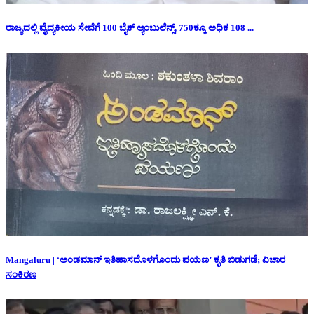
ರಾಜ್ಯದಲ್ಲಿ ವೈದ್ಯಕೀಯ ಸೇವೆಗೆ 100 ಬೈಕ್ ಆ್ಯಂಬುಲೆನ್ಸ್, 750ಕ್ಕೂ ಅಧಿಕ 108 ...
Mangaluru | ‘ಅಂಡಮಾನ್ ಇತಿಹಾಸದೊಳಗೊಂದು ಪಯಣ’ ಕೃತಿ ಬಿಡುಗಡೆ; ವಿಚಾರ
ಸಂಕಿರಣ