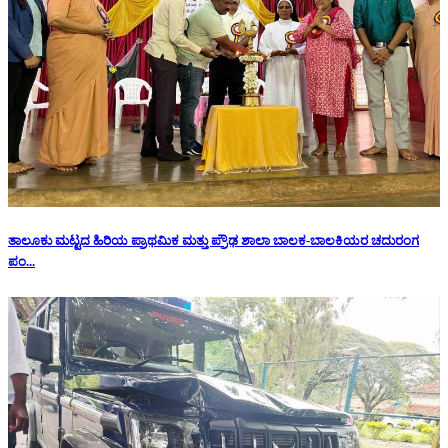
ತಾಲೂಕು ಮಟ್ಟದ ಹಿರಿಯ ಪ್ರಾಥಮಿಕ ಮತ್ತು ಪ್ರೌಢ ಶಾಲಾ ಬಾಲಕ-ಬಾಲಕಿಯರ ಚದುರಂಗ
ಪಂ...