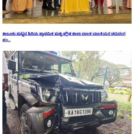
ತಾಲೂಕು ಮಟ್ಟದ ಹಿರಿಯ ಪ್ರಾಥಮಿಕ ಮತ್ತು ಪ್ರೌಢ ಶಾಲಾ ಬಾಲಕ-ಬಾಲಕಿಯರ ಚದುರಂಗ
ಪಂ...