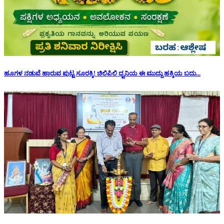
ಹೂಗಳ ನಡುವೆ ಹಾರುವ ಪುಟ್ಟ ಸೂರಕ್ಕಿ! ಚಿಲಿಪಿಲಿ ಧ್ವನಿಯ ಈ ಮುದ್ದು ಹಕ್ಕಿಯ ಬದು...