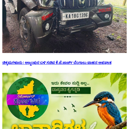
ಚಿಕ್ಕಮಗಳೂರು | ಅಜ್ಜಂಪುರ ಬಳಿ ಸಚಿವ ಕೆ.ಜೆ.ಜಾರ್ಜ್ ಬೆಂಗಾಲು ವಾಹನ ಅಪಘಾತ