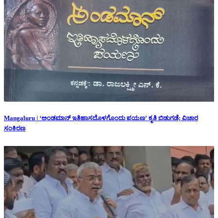
Mangaluru | ‘ಅಂಡಮಾನ್ ಇತಿಹಾಸದೊಳಗೊಂದು ಪಯಣ’ ಕೃತಿ ಬಿಡುಗಡೆ; ವಿಚಾರ
ಸಂಕಿರಣ