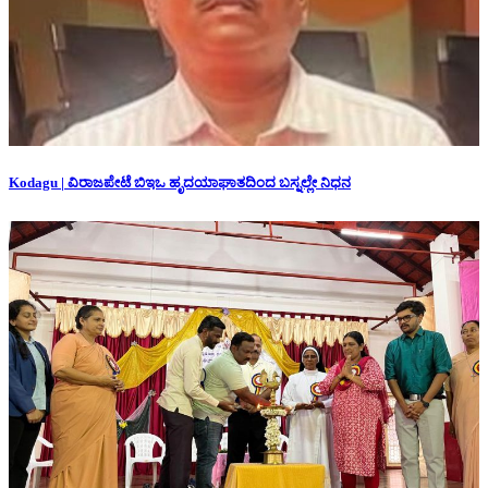
Kodagu | ವಿರಾಜಪೇಟೆ ಬಿಇಒ ಹೃದಯಾಘಾತದಿಂದ ಬಸ್ನಲ್ಲೇ ನಿಧನ