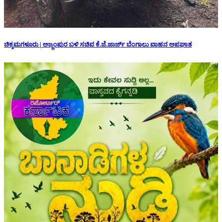
ಚಿಕ್ಕಮಗಳೂರು | ಅಜ್ಜಂಪುರ ಬಳಿ ಸಚಿವ ಕೆ.ಜೆ.ಜಾರ್ಜ್ ಬೆಂಗಾಲು ವಾಹನ ಅಪಘಾತ