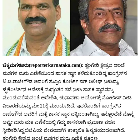
ಚಿಕ್ಕಮಗಳೂರು(reporterkarnataka.com):
ಶೃಂಗೇರಿ ಕ್ಷೇತ್ರದ ಅಂಚೆ
ಮತಗಳ ಮರು ಎಣಿಕೆಯಿಂದ ಶಾಸಕ ಸ್ಥಾನ ಕಳೆದುಕೊಂಡಿದ್ದ ಕಾಂಗ್ರೆಸ್‌ನ
ಟಿ.ಡಿ.ರಾಜೇಗೌಡ ಅವರಿಗೆ ಸುಪ್ರಿಂ ಕೋರ್ಟ್‌ ಬಿಗ್‌ ರಿಲೀಫ್‌ ನೀಡಿದ್ದು,
ಹೈಕೋರ್ಟ್‌ನ ಆದೇಶಕ್ಕೆ ಮಧ್ಯಂತರ ತಡೆ ನೀಡಿ ಶಾಸಕ ಸ್ಥಾನವನ್ನು
ಮುಂದುವರೆಸುವಂತೆ ಆದೇಶಿಸಿ, ಚುನಾವಣಾ ಆಯೋಗಕ್ಕೆ ನೋಟೀಸ್‌ ನೀಡಿ
ವಿಚಾರಣೆಯನ್ನು ಮೇ 21ಕ್ಕೆ ಮುಂದೂಡಿದೆ. ಇದರೊಂದಿಗೆ ಕಾಂಗ್ರೆಸ್​​​ನ
ರಾಜೇಗೌಡ ಅವರಿಗೆ ಮತ್ತೆ ಶಾಸಕ ಸ್ಥಾನ ದಕ್ಕಿದಂತಾಗಿದ್ದು, ಇನ್ನೊಂದೆಡೆ ಮೊನ್ನೆ
ಅಷ್ಟೇ ಮರು ಮತ ಎಣಿಕೆಯಲ್ಲಿ ಗೆದ್ದು ಶಾಸಕರಾಗಿ ಪ್ರಮಾಣ ವಚನ
ಸ್ವೀರಿಕರಿಸಿದ್ದ ಬಿಜೆಪಿಯ ಜೀವರಾಜ್​​ಗೆ ತಾತ್ಕಾಲಿಕ ಹಿನ್ನಡೆಯಾದಂತಾಗಿದೆ.
ಶೃಂಗೇರಿ ಕ್ಷೇತ್ರದ ಅಂಚೆ ಮತಗಳ ಮರು ಎಣಿಕೆ ಪ್ರಕರಣ