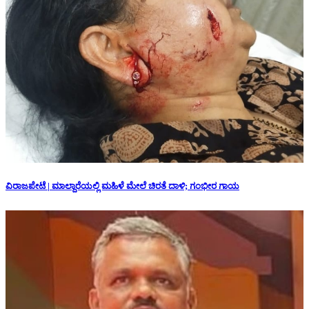
ವಿರಾಜಪೇಟೆ | ಮಾಲ್ದಾರೆಯಲ್ಲಿ ಮಹಿಳೆ ಮೇಲೆ ಚಿರತೆ ದಾಳಿ; ಗಂಭೀರ ಗಾಯ