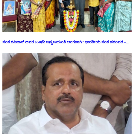
ಸಂತ ರವಿದಾಸ್ ಅವರ 650ನೇ ಜನ್ಮ ಜಯಂತಿ ಅಂಗವಾಗಿ “ಭಾರತೀಯ ಸಂತ ಪರಂಪರೆ –...