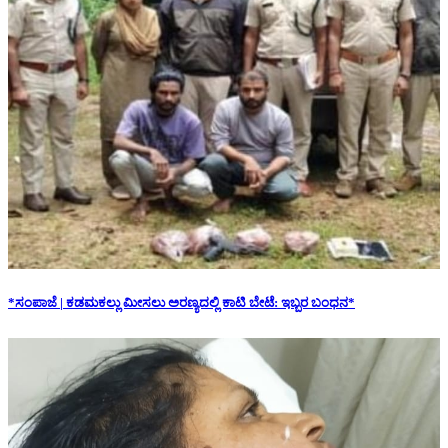
*ಸಂಪಾಜೆ | ಕಡಮಕಲ್ಲು ಮೀಸಲು ಅರಣ್ಯದಲ್ಲಿ ಕಾಟಿ ಬೇಟೆ: ಇಬ್ಬರ ಬಂಧನ*