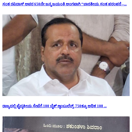
ಸಂತ ರವಿದಾಸ್ ಅವರ 650ನೇ ಜನ್ಮ ಜಯಂತಿ ಅಂಗವಾಗಿ “ಭಾರತೀಯ ಸಂತ ಪರಂಪರೆ –...
ರಾಜ್ಯದಲ್ಲಿ ವೈದ್ಯಕೀಯ ಸೇವೆಗೆ 100 ಬೈಕ್ ಆ್ಯಂಬುಲೆನ್ಸ್, 750ಕ್ಕೂ ಅಧಿಕ 108 ...