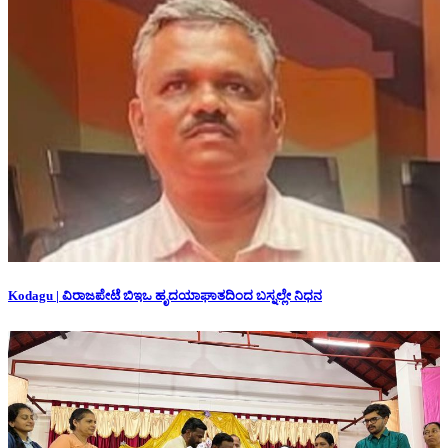
Kodagu | ವಿರಾಜಪೇಟೆ ಬಿಇಒ ಹೃದಯಾಘಾತದಿಂದ ಬಸ್ನಲ್ಲೇ ನಿಧನ