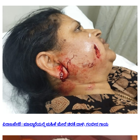
ವಿರಾಜಪೇಟೆ | ಮಾಲ್ದಾರೆಯಲ್ಲಿ ಮಹಿಳೆ ಮೇಲೆ ಚಿರತೆ ದಾಳಿ; ಗಂಭೀರ ಗಾಯ