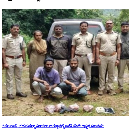
*ಸಂಪಾಜೆ | ಕಡಮಕಲ್ಲು ಮೀಸಲು ಅರಣ್ಯದಲ್ಲಿ ಕಾಟಿ ಬೇಟೆ: ಇಬ್ಬರ ಬಂಧನ*