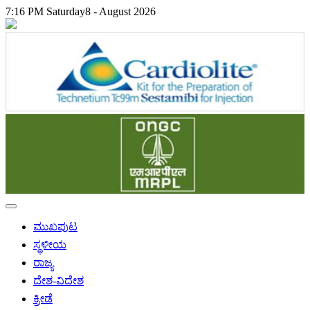
7:16 PM
Saturday
8 - August 2026
ಮುಖಪುಟ
ಸ್ಥಳೀಯ
ರಾಜ್ಯ
ದೇಶ-ವಿದೇಶ
ಕ್ರೀಡೆ