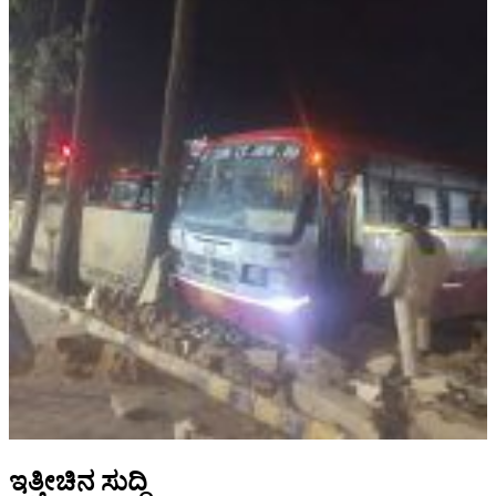
ಇತ್ತೀಚಿನ ಸುದ್ದಿ