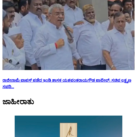
ರಾಜೀನಾಮೆ ವಾಪಸ್ ಪಡೆದ ಇಂಡಿ ಶಾಸಕ ಯಶವಂತರಾಯಗೌಡ ಪಾಟೀಲ್: ಸಚಿವ ಲಕ್ಷ್ಮಣ
ಸವದಿ...
ಜಾಹೀರಾತು