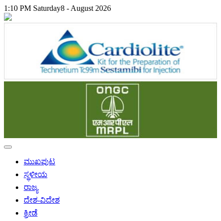
1:10 PM
Saturday
8 - August 2026
ಮುಖಪುಟ
ಸ್ಥಳೀಯ
ರಾಜ್ಯ
ದೇಶ-ವಿದೇಶ
ಕ್ರೀಡೆ