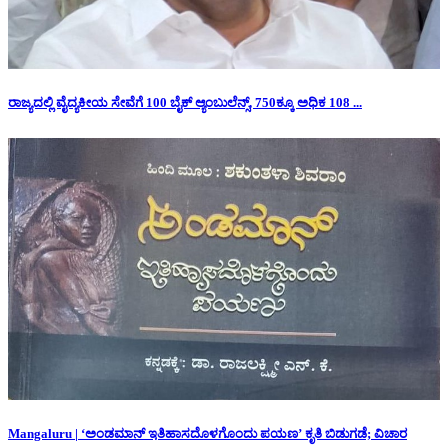
ರಾಜ್ಯದಲ್ಲಿ ವೈದ್ಯಕೀಯ ಸೇವೆಗೆ 100 ಬೈಕ್ ಆ್ಯಂಬುಲೆನ್ಸ್, 750ಕ್ಕೂ ಅಧಿಕ 108 ...
Mangaluru | ‘ಅಂಡಮಾನ್ ಇತಿಹಾಸದೊಳಗೊಂದು ಪಯಣ’ ಕೃತಿ ಬಿಡುಗಡೆ; ವಿಚಾರ