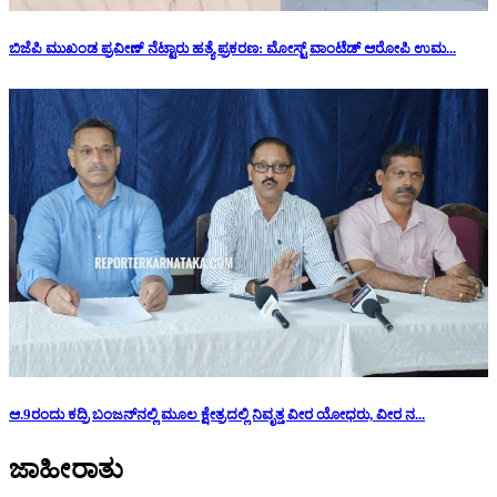
ಬಿಜೆಪಿ ಮುಖಂಡ ಪ್ರವೀಣ್ ನೆಟ್ಟಾರು ಹತ್ಯೆ ಪ್ರಕರಣ: ಮೋಸ್ಟ್ ವಾಂಟೆಡ್ ಆರೋಪಿ ಉಮ...
ಆ.9ರಂದು ಕದ್ರಿ ಬಂಜನ್‌ನಲ್ಲಿ ಮೂಲ ಕ್ಷೇತ್ರದಲ್ಲಿ ನಿವೃತ್ತ ವೀರ ಯೋಧರು, ವೀರ ನ...
ಜಾಹೀರಾತು