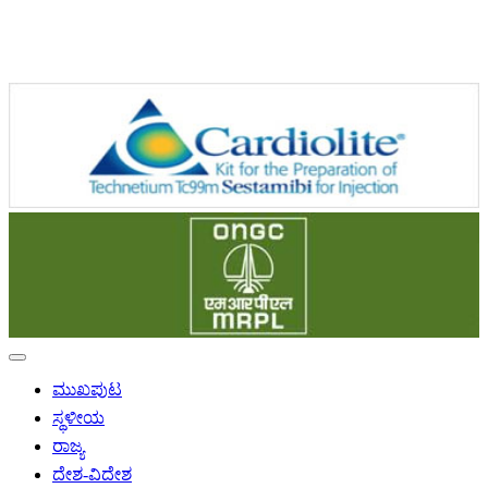
ಮುಖಪುಟ
ಸ್ಥಳೀಯ
ರಾಜ್ಯ
ದೇಶ-ವಿದೇಶ