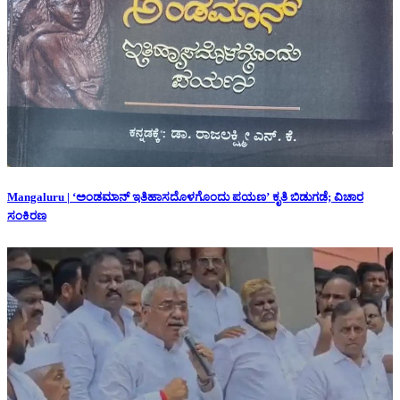
Mangaluru | ‘ಅಂಡಮಾನ್ ಇತಿಹಾಸದೊಳಗೊಂದು ಪಯಣ’ ಕೃತಿ ಬಿಡುಗಡೆ; ವಿಚಾರ
ಸಂಕಿರಣ