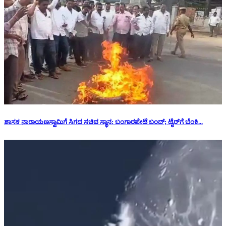
ಶಾಸಕ ನಾರಾಯಣಸ್ವಾಮಿಗೆ ಸಿಗದ ಸಚಿವ ಸ್ಥಾನ: ‌ಬಂಗಾರಪೇಟೆ ಬಂದ್; ಟೈರ್‌ಗೆ ಬೆಂಕಿ...