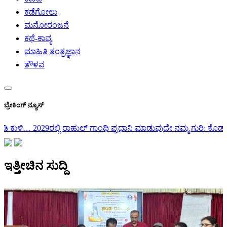
ಕಡೆಗೋಲು
ಮನೋರಂಜನೆ
ಕಥೆ-ಕಾವ್ಯ
ಮಾಹಿತಿ ತಂತ್ರಜ್ಞಾನ
ತೌಳವ
ಬ್ರೇಕಿಂಗ್ ನ್ಯೂಸ್
ಧಿ ಪ್ರಧಾನಿ ಮಾಡುವುದೇ ನಮ್ಮ ಗುರಿ: ಕೊಡಗು ಜಿಲ್ಲಾ ಉಸ್ತುವಾರಿ…
ಮಹಾಮಳೆಗೆ ಕ
ಇತ್ತೀಚಿನ ಸುದ್ದಿ