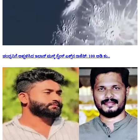
ಚಂದ್ರನಿಗೆ ಅಪ್ಪಳಿಸಿದ ಇಲಾನ್ ಮಸ್ಕ್ ಸ್ಪೇಸ್‌ ಎಕ್ಸ್‌ನ ರಾಕೆಟ್‌: 100 ಅಡಿ ಕು...