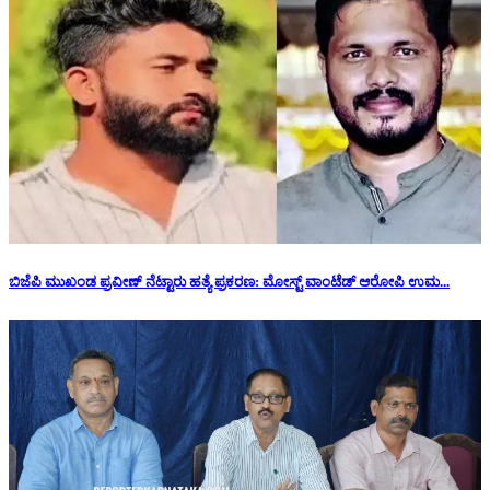
ಬಿಜೆಪಿ ಮುಖಂಡ ಪ್ರವೀಣ್ ನೆಟ್ಟಾರು ಹತ್ಯೆ ಪ್ರಕರಣ: ಮೋಸ್ಟ್ ವಾಂಟೆಡ್ ಆರೋಪಿ ಉಮ...