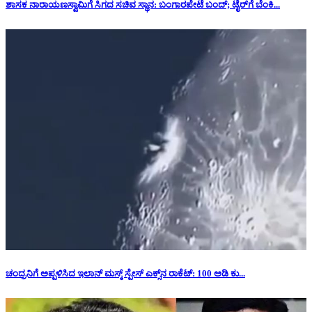
ಶಾಸಕ ನಾರಾಯಣಸ್ವಾಮಿಗೆ ಸಿಗದ ಸಚಿವ ಸ್ಥಾನ: ‌ಬಂಗಾರಪೇಟೆ ಬಂದ್; ಟೈರ್‌ಗೆ ಬೆಂಕಿ...
ಚಂದ್ರನಿಗೆ ಅಪ್ಪಳಿಸಿದ ಇಲಾನ್ ಮಸ್ಕ್ ಸ್ಪೇಸ್‌ ಎಕ್ಸ್‌ನ ರಾಕೆಟ್‌: 100 ಅಡಿ ಕು...