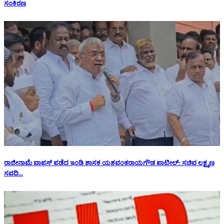
ಸಂಕಿರಣ
ರಾಜೀನಾಮೆ ವಾಪಸ್ ಪಡೆದ ಇಂಡಿ ಶಾಸಕ ಯಶವಂತರಾಯಗೌಡ ಪಾಟೀಲ್: ಸಚಿವ ಲಕ್ಷ್ಮಣ
ಸವದಿ...