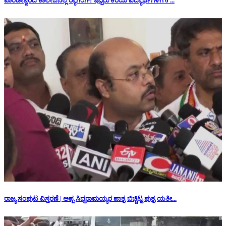
ಪಾಂಡೇಶ್ವರದ ಕಾಲೇಜಿನಲ್ಲಿ ರ‍್ಯಾಗಿಂಗ್: ಇಬ್ಬರು ಕಿರಿಯ ವಿದ್ಯಾರ್ಥಿಗಳಿಗೆ 6 ...
ರಾಜ್ಯ ಸಂಪುಟ ವಿಸ್ತರಣೆ | ಅಪ್ಪ ಸಿದ್ದರಾಮಯ್ಯರ ಪಾತ್ರ ಬಿಚ್ಚಿಟ್ಟ ಪುತ್ರ ಯತೀ...