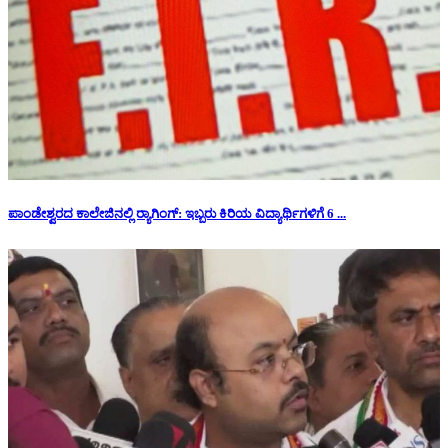
ಪಾಂಡೇಶ್ವರದ ಕಾಲೇಜಿನಲ್ಲಿ ರ‍್ಯಾಗಿಂಗ್: ಇಬ್ಬರು ಕಿರಿಯ ವಿದ್ಯಾರ್ಥಿಗಳಿಗೆ 6 ...