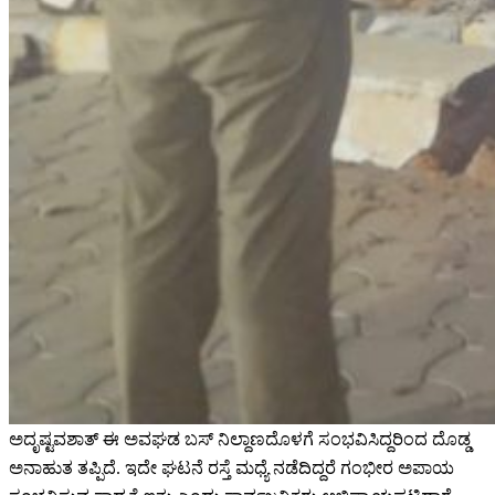
ಅದೃಷ್ಟವಶಾತ್ ಈ ಅವಘಡ ಬಸ್ ನಿಲ್ದಾಣದೊಳಗೆ ಸಂಭವಿಸಿದ್ದರಿಂದ ದೊಡ್ಡ
ಅನಾಹುತ ತಪ್ಪಿದೆ. ಇದೇ ಘಟನೆ ರಸ್ತೆ ಮಧ್ಯೆ ನಡೆದಿದ್ದರೆ ಗಂಭೀರ ಅಪಾಯ