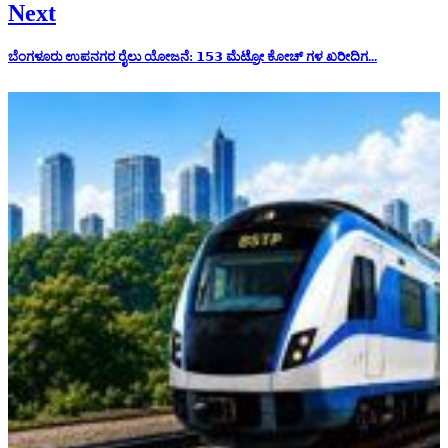
Next
ಬೆಂಗಳೂರು ಉಪನಗರ ರೈಲು ಯೋಜನೆ: 𝟭𝟱𝟯 ಮೆಟ್ರೋ ಕೋಚ್ ಗಳ ಖರೀದಿಗ...