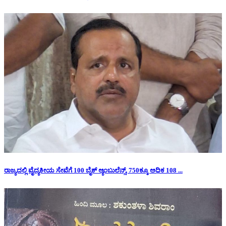
ರಾಜ್ಯದಲ್ಲಿ ವೈದ್ಯಕೀಯ ಸೇವೆಗೆ 100 ಬೈಕ್ ಆ್ಯಂಬುಲೆನ್ಸ್, 750ಕ್ಕೂ ಅಧಿಕ 108 ...