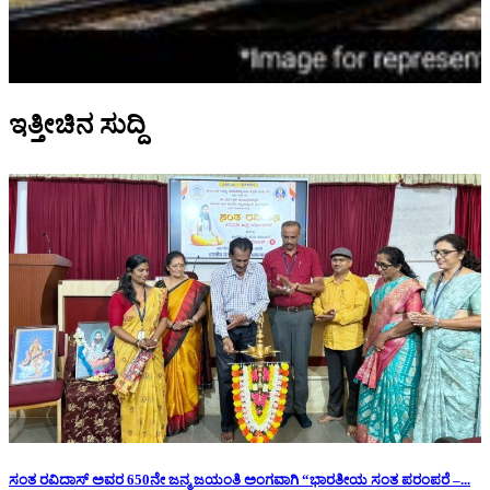
ಇತ್ತೀಚಿನ ಸುದ್ದಿ
ಸಂತ ರವಿದಾಸ್ ಅವರ 650ನೇ ಜನ್ಮ ಜಯಂತಿ ಅಂಗವಾಗಿ “ಭಾರತೀಯ ಸಂತ ಪರಂಪರೆ –...