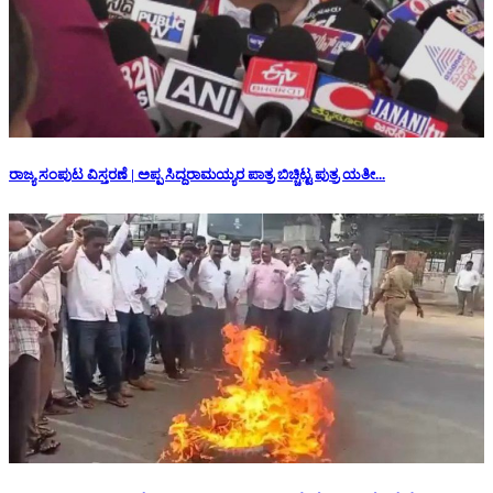
ರಾಜ್ಯ ಸಂಪುಟ ವಿಸ್ತರಣೆ | ಅಪ್ಪ ಸಿದ್ದರಾಮಯ್ಯರ ಪಾತ್ರ ಬಿಚ್ಚಿಟ್ಟ ಪುತ್ರ ಯತೀ...