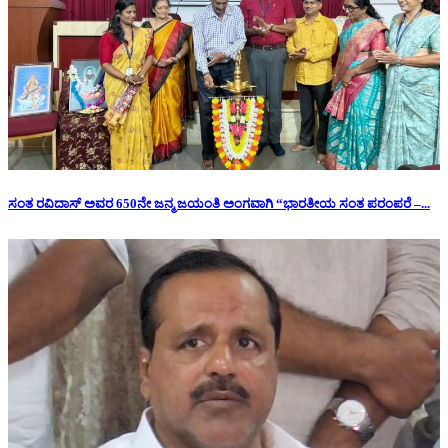
ಸಂತ ರವಿದಾಸ್ ಅವರ 650ನೇ ಜನ್ಮ ಜಯಂತಿ ಅಂಗವಾಗಿ “ಭಾರತೀಯ ಸಂತ ಪರಂಪರೆ –...