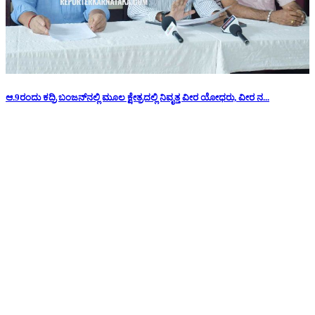
ಆ.9ರಂದು ಕದ್ರಿ ಬಂಜನ್‌ನಲ್ಲಿ ಮೂಲ ಕ್ಷೇತ್ರದಲ್ಲಿ ನಿವೃತ್ತ ವೀರ ಯೋಧರು, ವೀರ ನ...