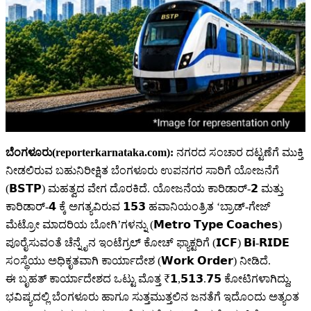
ಬೆಂಗಳೂರು(reporterkarnataka.com):
ನಗರದ ಸಂಚಾರ ದಟ್ಟಣೆಗೆ ಮುಕ್ತಿ
ನೀಡಲಿರುವ ಬಹುನಿರೀಕ್ಷಿತ ಬೆಂಗಳೂರು ಉಪನಗರ ಸಾರಿಗೆ ಯೋಜನೆಗೆ
(𝗕𝗦𝗧𝗣) ಮಹತ್ವದ ವೇಗ ದೊರಕಿದೆ. ಯೋಜನೆಯ ಕಾರಿಡಾರ್-𝟮 ಮತ್ತು
ಕಾರಿಡಾರ್-𝟰 ಕ್ಕೆ ಅಗತ್ಯವಿರುವ 𝟭𝟱𝟯 ಹವಾನಿಯಂತ್ರಿತ ‘ಬ್ರಾಡ್-ಗೇಜ್
ಮೆಟ್ರೋ ಮಾದರಿಯ ಬೋಗಿ’ಗಳನ್ನು (𝗠𝗲𝘁𝗿𝗼 𝗧𝘆𝗽𝗲 𝗖𝗼𝗮𝗰𝗵𝗲𝘀)
ಪೂರೈಸುವಂತೆ ಚೆನ್ನೈನ ಇಂಟೆಗ್ರಲ್ ಕೋಚ್ ಫ್ಯಾಕ್ಟರಿಗೆ (𝗜𝗖𝗙) 𝗕𝗶-𝗥𝗜𝗗𝗘
ಸಂಸ್ಥೆಯು ಅಧಿಕೃತವಾಗಿ ಕಾರ್ಯಾದೇಶ (𝗪𝗼𝗿𝗸 𝗢𝗿𝗱𝗲𝗿) ನೀಡಿದೆ.
ಈ ಬೃಹತ್ ಕಾರ್ಯಾದೇಶದ ಒಟ್ಟು ಮೊತ್ತ ₹𝟭,𝟱𝟭𝟯.𝟳𝟱 ಕೋಟಿಗಳಾಗಿದ್ದು,
ಭವಿಷ್ಯದಲ್ಲಿ ಬೆಂಗಳೂರು ಹಾಗೂ ಸುತ್ತಮುತ್ತಲಿನ ಜನತೆಗೆ ಇದೊಂದು ಅತ್ಯಂತ