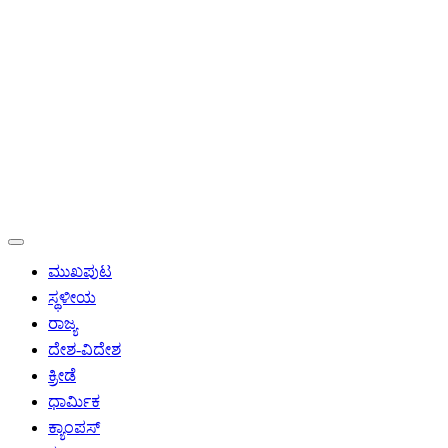
ಮುಖಪುಟ
ಸ್ಥಳೀಯ
ರಾಜ್ಯ
ದೇಶ-ವಿದೇಶ
ಕ್ರೀಡೆ
ಧಾರ್ಮಿಕ
ಕ್ಯಾಂಪಸ್