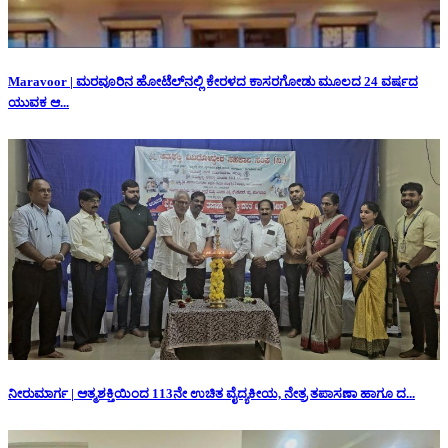
Maravoor | ಮರವೂರಿನ ಹೋಟೆಲ್‌ನಲ್ಲಿ ಕೇರಳದ ಕಾಸರಗೋಡು ಮೂಲದ 24 ವರ್ಷದ
ಯುವಕ ಆ...
ನೀರುಮಾರ್ಗ | ಆತ್ಮಶಕ್ತಿಯಿಂದ 113ನೇ ಉಚಿತ ವೈದ್ಯಕೀಯ, ನೇತ್ರ ತಪಾಸಣಾ ಹಾಗೂ ದ...