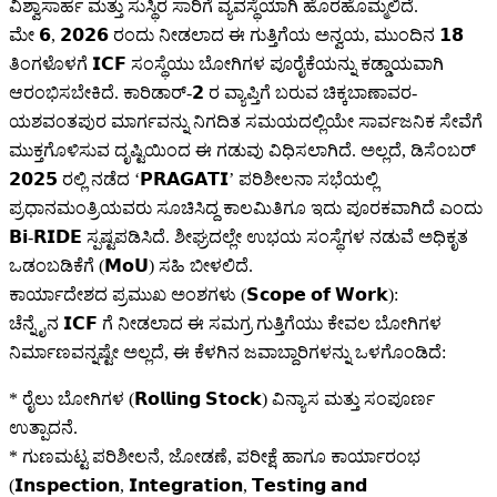
ವಿಶ್ವಾಸಾರ್ಹ ಮತ್ತು ಸುಸ್ಥಿರ ಸಾರಿಗೆ ವ್ಯವಸ್ಥೆಯಾಗಿ ಹೊರಹೊಮ್ಮಲಿದೆ.
ಮೇ 𝟲, 𝟮𝟬𝟮𝟲 ರಂದು ನೀಡಲಾದ ಈ ಗುತ್ತಿಗೆಯ ಅನ್ವಯ, ಮುಂದಿನ 𝟭𝟴
ತಿಂಗಳೊಳಗೆ 𝗜𝗖𝗙 ಸಂಸ್ಥೆಯು ಬೋಗಿಗಳ ಪೂರೈಕೆಯನ್ನು ಕಡ್ಡಾಯವಾಗಿ
ಆರಂಭಿಸಬೇಕಿದೆ. ಕಾರಿಡಾರ್-𝟮 ರ ವ್ಯಾಪ್ತಿಗೆ ಬರುವ ಚಿಕ್ಕಬಾಣಾವರ-
ಯಶವಂತಪುರ ಮಾರ್ಗವನ್ನು ನಿಗದಿತ ಸಮಯದಲ್ಲಿಯೇ ಸಾರ್ವಜನಿಕ ಸೇವೆಗೆ
ಮುಕ್ತಗೊಳಿಸುವ ದೃಷ್ಟಿಯಿಂದ ಈ ಗಡುವು ವಿಧಿಸಲಾಗಿದೆ. ಅಲ್ಲದೆ, ಡಿಸೆಂಬರ್
𝟮𝟬𝟮𝟱 ರಲ್ಲಿ ನಡೆದ ‘𝗣𝗥𝗔𝗚𝗔𝗧𝗜’ ಪರಿಶೀಲನಾ ಸಭೆಯಲ್ಲಿ
ಪ್ರಧಾನಮಂತ್ರಿಯವರು ಸೂಚಿಸಿದ್ದ ಕಾಲಮಿತಿಗೂ ಇದು ಪೂರಕವಾಗಿದೆ ಎಂದು
𝗕𝗶-𝗥𝗜𝗗𝗘 ಸ್ಪಷ್ಟಪಡಿಸಿದೆ. ಶೀಘ್ರದಲ್ಲೇ ಉಭಯ ಸಂಸ್ಥೆಗಳ ನಡುವೆ ಅಧಿಕೃತ
ಒಡಂಬಡಿಕೆಗೆ (𝗠𝗼𝗨) ಸಹಿ ಬೀಳಲಿದೆ.
ಕಾರ್ಯಾದೇಶದ ಪ್ರಮುಖ ಅಂಶಗಳು (𝗦𝗰𝗼𝗽𝗲 𝗼𝗳 𝗪𝗼𝗿𝗸):
ಚೆನ್ನೈನ 𝗜𝗖𝗙 ಗೆ ನೀಡಲಾದ ಈ ಸಮಗ್ರ ಗುತ್ತಿಗೆಯು ಕೇವಲ ಬೋಗಿಗಳ
ನಿರ್ಮಾಣವನ್ನಷ್ಟೇ ಅಲ್ಲದೆ, ಈ ಕೆಳಗಿನ ಜವಾಬ್ದಾರಿಗಳನ್ನು ಒಳಗೊಂಡಿದೆ:
* ರೈಲು ಬೋಗಿಗಳ (𝗥𝗼𝗹𝗹𝗶𝗻𝗴 𝗦𝘁𝗼𝗰𝗸) ವಿನ್ಯಾಸ ಮತ್ತು ಸಂಪೂರ್ಣ
ಉತ್ಪಾದನೆ.
* ಗುಣಮಟ್ಟ ಪರಿಶೀಲನೆ, ಜೋಡಣೆ, ಪರೀಕ್ಷೆ ಹಾಗೂ ಕಾರ್ಯಾರಂಭ
(𝗜𝗻𝘀𝗽𝗲𝗰𝘁𝗶𝗼𝗻, 𝗜𝗻𝘁𝗲𝗴𝗿𝗮𝘁𝗶𝗼𝗻, 𝗧𝗲𝘀𝘁𝗶𝗻𝗴 𝗮𝗻𝗱