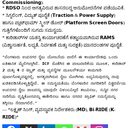
𝗖𝗼𝗺𝗺𝗶𝘀𝘀𝗶𝗼𝗻𝗶𝗻𝗴).
* 𝗥𝗗𝗦𝗢 ನಿಂದ ಅಗತ್ಯವಿರುವ ಶಾಸನಬದ್ಧ ಅನುಮೋದನೆಗಳ ಪಡೆಯುವಿಕೆ.
* ಸಿಗ್ನಲಿಂಗ್, ವಿದ್ಯುತ್ ಪೂರೈಕೆ (𝗧𝗿𝗮𝗰𝘁𝗶𝗼𝗻 & 𝗣𝗼𝘄𝗲𝗿 𝗦𝘂𝗽𝗽𝗹𝘆)
ಹಾಗೂ ಪ್ಲಾಟ್‌ಫಾರ್ಮ್ ಸ್ಕ್ರೀನ್ ಡೋರ್ (𝗣𝗹𝗮𝘁𝗳𝗼𝗿𝗺 𝗦𝗰𝗿𝗲𝗲𝗻 𝗗𝗼𝗼𝗿𝘀)
ಗುತ್ತಿಗೆಗಳೊಂದಿಗೆ ಸುಗಮ ಸಮನ್ವಯ.
* ಕಾರಿಡಾರ್‌ಗಳ ಯಶಸ್ವಿ ಕಾರ್ಯಾಚರಣೆಗೆ ಕಡ್ಡಾಯವಾಗಿರುವ 𝗥𝗔𝗠𝗦
(ವಿಶ್ವಾಸಾರ್ಹತೆ, ಲಭ್ಯತೆ, ನಿರ್ವಹಣೆ ಮತ್ತು ಸುರಕ್ಷತೆ) ಮಾನದಂಡಗಳ ಪೂರೈಕೆ.
"ಬೆಂಗಳೂರು ಉಪನಗರ ರೈಲು ಯೋಜನೆಯ ಪಾಲಿಗೆ ಈ ಕಾರ್ಯಾದೇಶವು ಒಂದು
ಐತಿಹಾಸಿಕ ಮೈಲಿಗಲ್ಲಾಗಿದೆ. 𝗜𝗖𝗙 ಜೊತೆಗಿನ ಈ ಪಾಲುದಾರಿಕೆಯ ಮೂಲಕ, ಕಾರಿಡಾರ್
𝟮 ಮತ್ತು 𝟰 ರ ಟ್ರ್ಯಾಕ್ ಮತ್ತು ವ್ಯವಸ್ಥೆಗಳ ಮೂಲಸೌಕರ್ಯ ಕಾಮಗಾರಿ
ಪೂರ್ಣಗೊಳ್ಳುವಷ್ಟರಲ್ಲಿ, ಅಗತ್ಯವಾಗಿರುವ ರೈಲು ಬೋಗಿಗಳು ಲಭ್ಯವಿರುವುದನ್ನು ನಾವು
ಖಚಿತಪಡಿಸಿಕೊಳ್ಳುತ್ತಿದ್ದೇವೆ. ಈ ಸಮನ್ವಯತೆಯು ಬೆಂಗಳೂರಿನ ನಾಗರಿಕರಿಗೆ ವಿಶ್ವದರ್ಜೆಯ
ಉಪನಗರ ರೈಲು ಜಾಲವನ್ನು ಯಾವುದೇ ವಿಳಂಬವಿಲ್ಲದೆ ತಲುಪಿಸಲು, ಸುಸ್ಥಿರ ನಗರ
ಸಾರಿಗೆಯ ದೃಷ್ಟಿಕೋನವನ್ನು ಈಡೇರಿಸಲು ಹಾಗೂ ನಗರದ ಟ್ರಾಫಿಕ್ ಸಮಸ್ಯೆಯನ್ನು
ತಗ್ಗಿಸಲು ನೆರವಾಗಲಿದೆ."
— *ಲಕ್ಷ್ಮಣ್‌ ಸಿಂಗ್‌, ವ್ಯವಸ್ಥಾಪಕ ನಿರ್ದೇಶಕರು (𝗠𝗗), 𝗕𝗶-𝗥𝗜𝗗𝗘 (𝗞-
𝗥𝗜𝗗𝗘)*