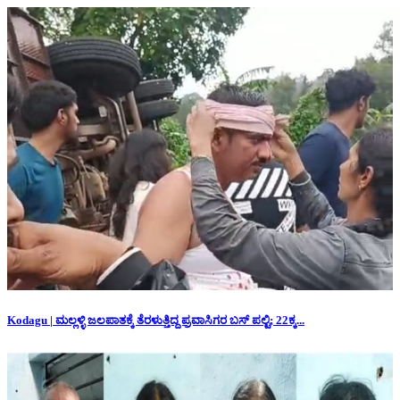
Kodagu | ಮಲ್ಲಳ್ಳಿ ಜಲಪಾತಕ್ಕೆ ತೆರಳುತ್ತಿದ್ದ ಪ್ರವಾಸಿಗರ ಬಸ್ ಪಲ್ಟಿ; 22ಕ್ಕ...