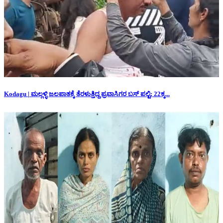
Kodagu | ಮಲ್ಲಳ್ಳಿ ಜಲಪಾತಕ್ಕೆ ತೆರಳುತ್ತಿದ್ದ ಪ್ರವಾಸಿಗರ ಬಸ್ ಪಲ್ಟಿ; 22ಕ್ಕ...