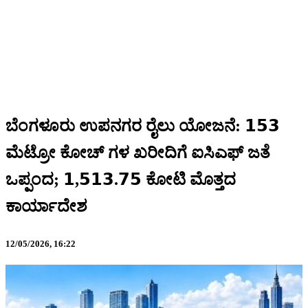
ಬೆಂಗಳೂರು ಉಪನಗರ ರೈಲು ಯೋಜನೆ: 𝟭𝟱𝟯
ಮೆಟ್ರೋ ಕೋಚ್ ಗಳ ಖರೀದಿಗೆ ಐಸಿಎಫ್ ಜತೆ
ಒಪ್ಪಂದ; 𝟭,𝟱𝟭𝟯.𝟳𝟱 ಕೋಟಿ ಮೊತ್ತದ
ಕಾರ್ಯಾದೇಶ
12/05/2026,
16:22