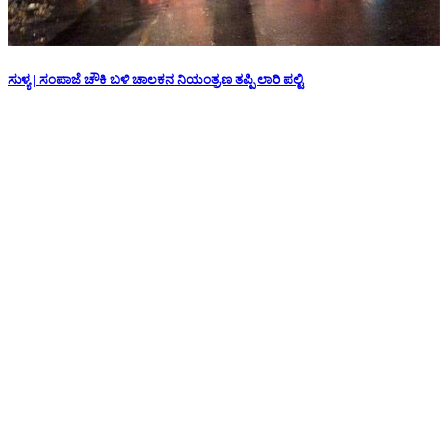
ಸುಳ್ಯ | ಸಂಪಾಜೆ ಚೌಕಿ ಬಳಿ ಚಾಲಕನ ನಿಯಂತ್ರಣ ತಪ್ಪಿ ಲಾರಿ ಪಲ್ಟಿ