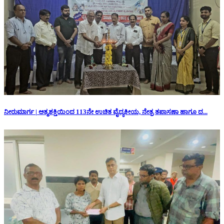
ನೀರುಮಾರ್ಗ | ಆತ್ಮಶಕ್ತಿಯಿಂದ 113ನೇ ಉಚಿತ ವೈದ್ಯಕೀಯ, ನೇತ್ರ ತಪಾಸಣಾ ಹಾಗೂ ದ...