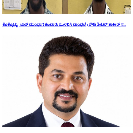
ತೊಕ್ಕೊಟ್ಟು | ಬಾರ್ ಮುಂಭಾಗ ತಲವಾರು ಝಳಪಿಸಿ ದಾಂಧಲೆ ; ರೌಡಿ ಶೀಟರ್ ಶಾಕೀರ್ ಸ...