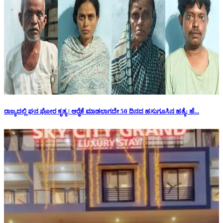
ರಾಜ್ಯದಲ್ಲಿ ಘನ ಘೋರ ಕೃತ್ಯ | ಆರೈಕೆ ಮಾಡಲಾಗದೇ 50 ದಿನದ ಹಸುಗೂಸಿನ ಹತ್ಯೆ: ಹೆ...