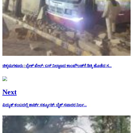
ಚಿಕ್ಕಮಗಳೂರು | ಬ್ರೇಕ್ ಫೇಲ್: ಬಸ್ ನಿಲ್ದಾಣದ ಕಾಂಪೌಂಡ್‌ಗೆ ಡಿಕ್ಕಿ ಹೊಡೆದ ಸ...
Next
ವಿದ್ಯುತ್ ಕಂಬದಲ್ಲಿ ಶಾರ್ಟ್ ಸರ್ಕ್ಯೂಟ್: ಬೈಕ್ ಸವಾರರ ನಿರ್ಲ...