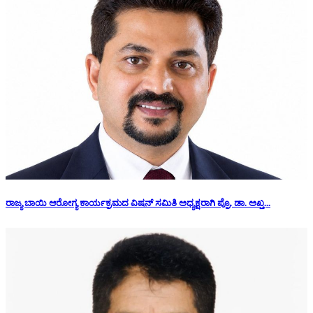
ರಾಜ್ಯ ಬಾಯಿ ಆರೋಗ್ಯ ಕಾರ್ಯಕ್ರಮದ ವಿಷನ್ ಸಮಿತಿ ಅಧ್ಯಕ್ಷರಾಗಿ ಪ್ರೊ. ಡಾ. ಅಖ್ತ...