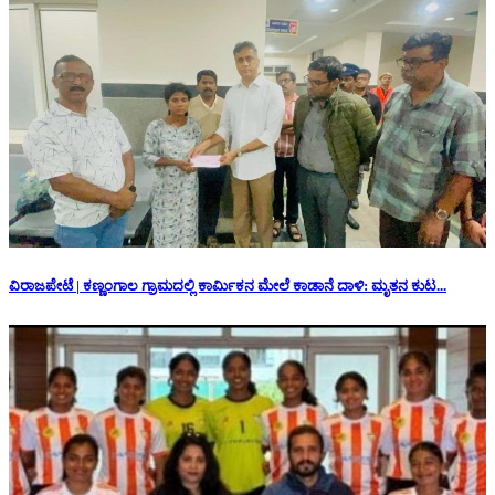
ವಿರಾಜಪೇಟೆ | ಕಣ್ಣಂಗಾಲ ಗ್ರಾಮದಲ್ಲಿ ಕಾರ್ಮಿಕನ ಮೇಲೆ ಕಾಡಾನೆ ದಾಳಿ: ಮೃತನ ಕುಟ...