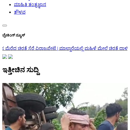
ಮಾಹಿತಿ ತಂತ್ರಜ್ಞಾನ
ತೌಳವ
ಬ್ರೇಕಿಂಗ್ ನ್ಯೂಸ್
 | ಮಾಲ್ದಾರೆಯಲ್ಲಿ ಮಹಿಳೆ ಮೇಲೆ ಚಿರತೆ ದಾಳಿ; ಗಂಭೀರ ಗಾಯ
Kodagu | ವಿರ
ಇತ್ತೀಚಿನ ಸುದ್ದಿ