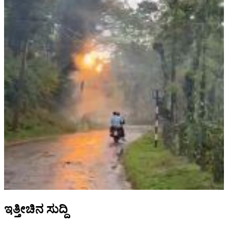
ಇತ್ತೀಚಿನ ಸುದ್ದಿ