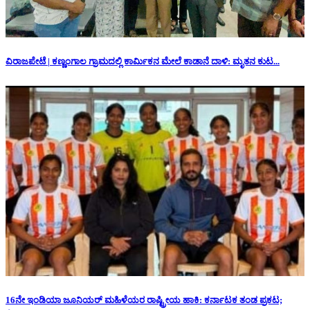
ವಿರಾಜಪೇಟೆ | ಕಣ್ಣಂಗಾಲ ಗ್ರಾಮದಲ್ಲಿ ಕಾರ್ಮಿಕನ ಮೇಲೆ ಕಾಡಾನೆ ದಾಳಿ: ಮೃತನ ಕುಟ...
16ನೇ ಇಂಡಿಯಾ ಜೂನಿಯರ್ ಮಹಿಳೆಯರ ರಾಷ್ಟ್ರೀಯ ಹಾಕಿ: ಕರ್ನಾಟಕ ತಂಡ ಪ್ರಕಟ;