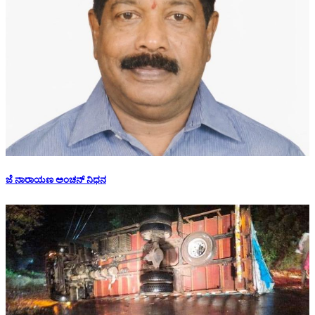
ಜೆ ನಾರಾಯಣ ಅಂಚನ್ ನಿಧನ