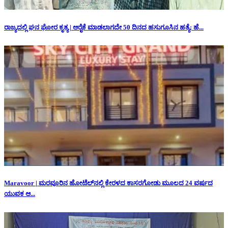
ರಾಜ್ಯದಲ್ಲಿ ಘನ ಘೋರ ಕೃತ್ಯ | ಆರೈಕೆ ಮಾಡಲಾಗದೇ 50 ದಿನದ ಹಸುಗೂಸಿನ ಹತ್ಯೆ: ಹೆ...
Maravoor | ಮರವೂರಿನ ಹೋಟೆಲ್‌ನಲ್ಲಿ ಕೇರಳದ ಕಾಸರಗೋಡು ಮೂಲದ 24 ವರ್ಷದ
ಯುವಕ ಆ...