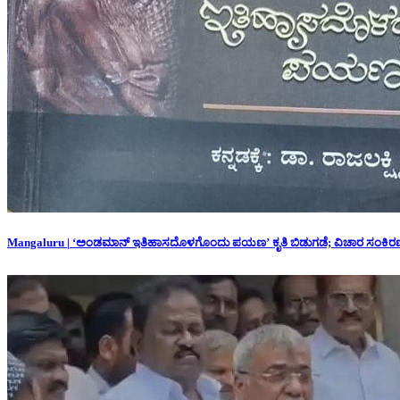
Mangaluru | ‘ಅಂಡಮಾನ್ ಇತಿಹಾಸದೊಳಗೊಂದು ಪಯಣ’ ಕೃತಿ ಬಿಡುಗಡೆ; ವಿಚಾರ ಸಂಕಿರ