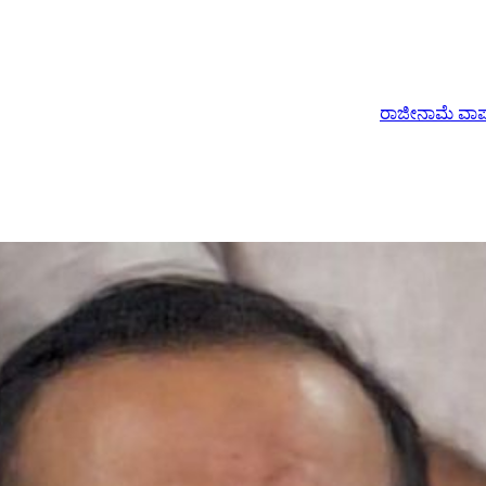
ರಾಜೀನಾಮೆ ವಾಪಸ್ ಪಡೆದ ಇಂಡಿ 