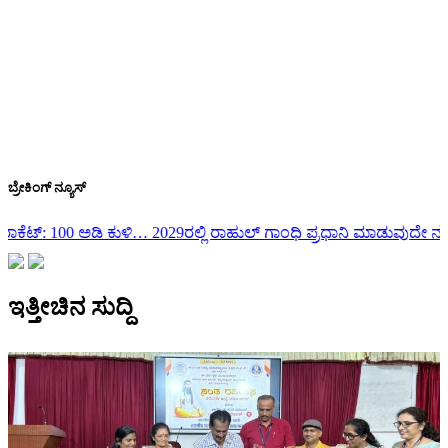
ಬ್ರೇಕಿಂಗ್ ನ್ಯೂಸ್
29ರಲ್ಲಿ ರಾಹುಲ್ ಗಾಂಧಿ ಪ್ರಧಾನಿ ಮಾಡುವುದೇ ನಮ್ಮ ಗುರಿ: ಕೊಡಗು ಜಿಲ್ಲಾ ಉಸ್
ಇತ್ತೀಚಿನ ಸುದ್ದಿ