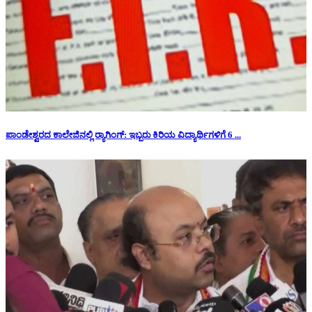
ಪಾಂಡೇಶ್ವರದ ಕಾಲೇಜಿನಲ್ಲಿ ರ‍್ಯಾಗಿಂಗ್: ಇಬ್ಬರು ಕಿರಿಯ ವಿದ್ಯಾರ್ಥಿಗಳಿಗೆ 6 ...