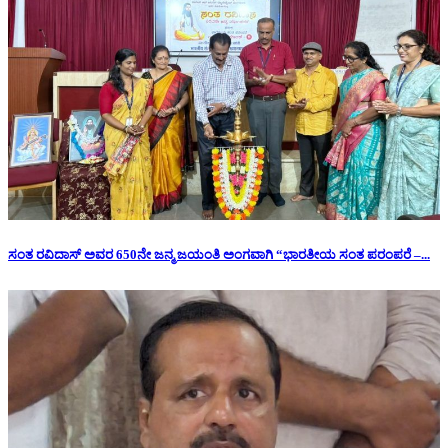
ಸಂತ ರವಿದಾಸ್ ಅವರ 650ನೇ ಜನ್ಮ ಜಯಂತಿ ಅಂಗವಾಗಿ “ಭಾರತೀಯ ಸಂತ ಪರಂಪರೆ –...