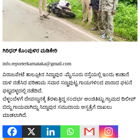
ಗಿರಿಧರ್ ಕೊಂಪುಳಿರ ಮಡಿಕೇರಿ
info.reporterkarnataka@gmail.com
ವಿರಾಜಪೇಟೆ ತಾಲ್ಲೂಕಿನ ಸಿದ್ದಾಪುರ -ಮೈಸೂರು ರಸ್ತೆಯಲ್ಲಿ ಇಂದು ಕಾಡಾನೆ
ದಾಳಿ ನಡೆಸಿದ ಪರಿಣಾಮ ಸವಾರ ಸಣ್ಣಪುಟ್ಟ ಗಾಯಗಳಿಂದ ಪಾರಾದ ಘಟನೆ
ಘಟ್ಟದಳ್ಳದಲ್ಲಿ ನಡೆದಿದೆ.
ಬೆಳ್ಳಂಬೆಳಗೆ ದೇವಸ್ಥಾನಕ್ಕೆ ತೆರಳುತ್ತಿದ್ದ ಸಂದರ್ಭ ಅಂಚಿತಿಟ್ಟು ಗ್ರಾಮದ ದಿಲೀಪ್
ಬಿದ್ದು ಗಾಯವಾಗಿದ್ದು ಸಿದ್ದಾಪುರ ಸಮುದಾಯ ಆಸ್ಪತ್ರೆಗೆ ದಾಖಲು
ಮಾಡಲಾಗಿದೆ.