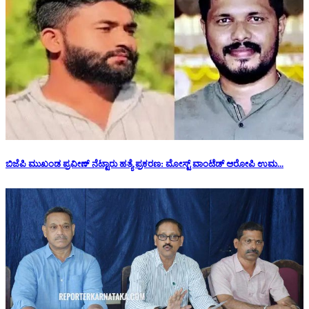
ಬಿಜೆಪಿ ಮುಖಂಡ ಪ್ರವೀಣ್ ನೆಟ್ಟಾರು ಹತ್ಯೆ ಪ್ರಕರಣ: ಮೋಸ್ಟ್ ವಾಂಟೆಡ್ ಆರೋಪಿ ಉಮ...