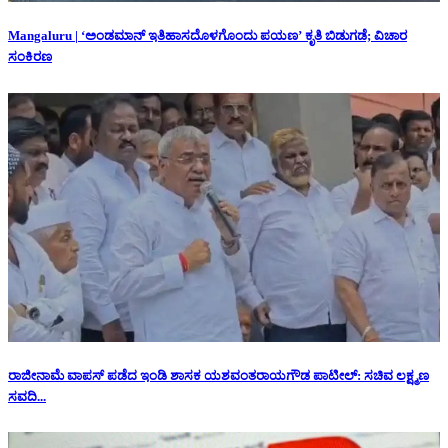
Mangaluru | ‘ಅಂಡಮಾನ್ ಇತಿಹಾಸದೊಳಗೊಂದು ಪಯಣ’ ಕೃತಿ ಬಿಡುಗಡೆ; ವಿಚಾರ
ಸಂಕಿರಣ
ರಾಜೀನಾಮೆ ವಾಪಸ್ ಪಡೆದ ಇಂಡಿ ಶಾಸಕ ಯಶವಂತರಾಯಗೌಡ ಪಾಟೀಲ್: ಸಚಿವ ಲಕ್ಷ್ಮಣ
ಸವದಿ...