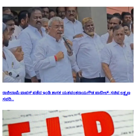
ರಾಜೀನಾಮೆ ವಾಪಸ್ ಪಡೆದ ಇಂಡಿ ಶಾಸಕ ಯಶವಂತರಾಯಗೌಡ ಪಾಟೀಲ್: ಸಚಿವ ಲಕ್ಷ್ಮಣ
ಸವದಿ...