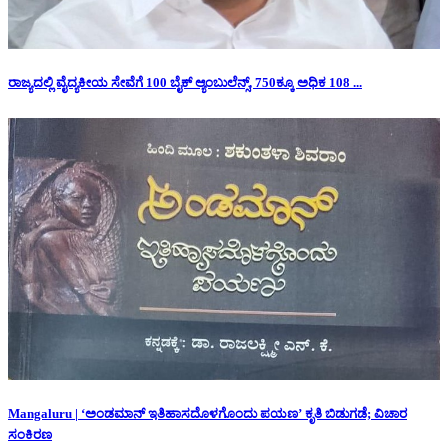
ರಾಜ್ಯದಲ್ಲಿ ವೈದ್ಯಕೀಯ ಸೇವೆಗೆ 100 ಬೈಕ್ ಆ್ಯಂಬುಲೆನ್ಸ್, 750ಕ್ಕೂ ಅಧಿಕ 108 ...
Mangaluru | ‘ಅಂಡಮಾನ್ ಇತಿಹಾಸದೊಳಗೊಂದು ಪಯಣ’ ಕೃತಿ ಬಿಡುಗಡೆ; ವಿಚಾರ
ಸಂಕಿರಣ