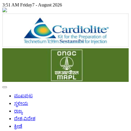
3:51 AM
Friday
7 - August 2026
ಮುಖಪುಟ
ಸ್ಥಳೀಯ
ರಾಜ್ಯ
ದೇಶ-ವಿದೇಶ
ಕ್ರೀಡೆ