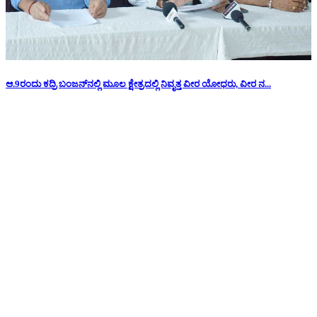
ಆ.9ರಂದು ಕದ್ರಿ ಬಂಜನ್‌ನಲ್ಲಿ ಮೂಲ ಕ್ಷೇತ್ರದಲ್ಲಿ ನಿವೃತ್ತ ವೀರ ಯೋಧರು, ವೀರ ನ...