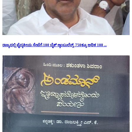
ರಾಜ್ಯದಲ್ಲಿ ವೈದ್ಯಕೀಯ ಸೇವೆಗೆ 100 ಬೈಕ್ ಆ್ಯಂಬುಲೆನ್ಸ್, 750ಕ್ಕೂ ಅಧಿಕ 108 ...