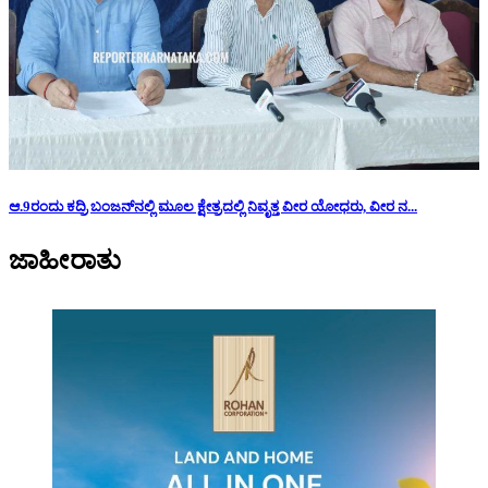
ಆ.9ರಂದು ಕದ್ರಿ ಬಂಜನ್‌ನಲ್ಲಿ ಮೂಲ ಕ್ಷೇತ್ರದಲ್ಲಿ ನಿವೃತ್ತ ವೀರ ಯೋಧರು, ವೀರ ನ...
ಜಾಹೀರಾತು