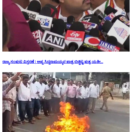
ರಾಜ್ಯ ಸಂಪುಟ ವಿಸ್ತರಣೆ | ಅಪ್ಪ ಸಿದ್ದರಾಮಯ್ಯರ ಪಾತ್ರ ಬಿಚ್ಚಿಟ್ಟ ಪುತ್ರ ಯತೀ...