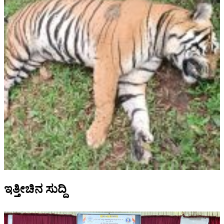
ಇತ್ತೀಚಿನ ಸುದ್ದಿ