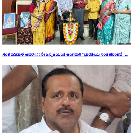
ಸಂತ ರವಿದಾಸ್ ಅವರ 650ನೇ ಜನ್ಮ ಜಯಂತಿ ಅಂಗವಾಗಿ “ಭಾರತೀಯ ಸಂತ ಪರಂಪರೆ –...