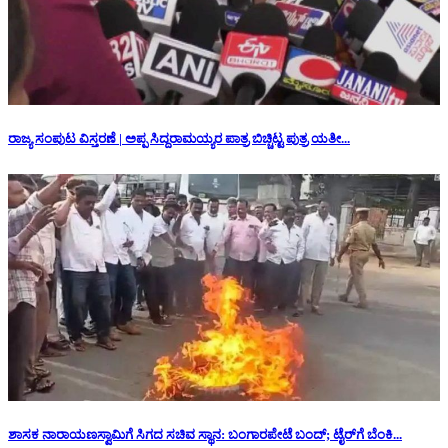
ರಾಜ್ಯ ಸಂಪುಟ ವಿಸ್ತರಣೆ | ಅಪ್ಪ ಸಿದ್ದರಾಮಯ್ಯರ ಪಾತ್ರ ಬಿಚ್ಚಿಟ್ಟ ಪುತ್ರ ಯತೀ...
ಶಾಸಕ ನಾರಾಯಣಸ್ವಾಮಿಗೆ ಸಿಗದ ಸಚಿವ ಸ್ಥಾನ: ‌ಬಂಗಾರಪೇಟೆ ಬಂದ್; ಟೈರ್‌ಗೆ ಬೆಂಕಿ...