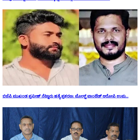
ಬಿಜೆಪಿ ಮುಖಂಡ ಪ್ರವೀಣ್ ನೆಟ್ಟಾರು ಹತ್ಯೆ ಪ್ರಕರಣ: ಮೋಸ್ಟ್ ವಾಂಟೆಡ್ ಆರೋಪಿ ಉಮ...