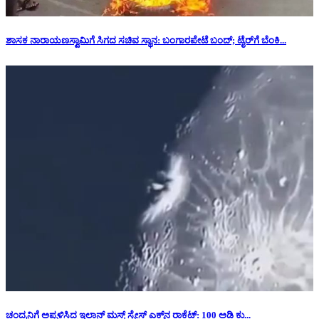
ಶಾಸಕ ನಾರಾಯಣಸ್ವಾಮಿಗೆ ಸಿಗದ ಸಚಿವ ಸ್ಥಾನ: ‌ಬಂಗಾರಪೇಟೆ ಬಂದ್; ಟೈರ್‌ಗೆ ಬೆಂಕಿ...
ಚಂದ್ರನಿಗೆ ಅಪ್ಪಳಿಸಿದ ಇಲಾನ್ ಮಸ್ಕ್ ಸ್ಪೇಸ್‌ ಎಕ್ಸ್‌ನ ರಾಕೆಟ್‌: 100 ಅಡಿ ಕು...