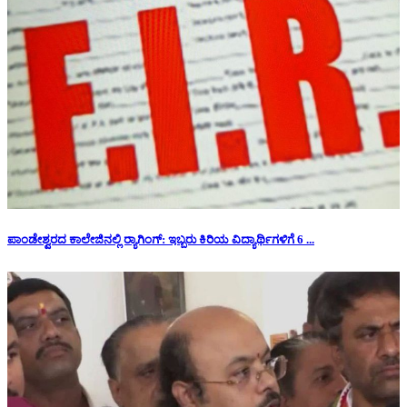
ಪಾಂಡೇಶ್ವರದ ಕಾಲೇಜಿನಲ್ಲಿ ರ‍್ಯಾಗಿಂಗ್: ಇಬ್ಬರು ಕಿರಿಯ ವಿದ್ಯಾರ್ಥಿಗಳಿಗೆ 6 ...