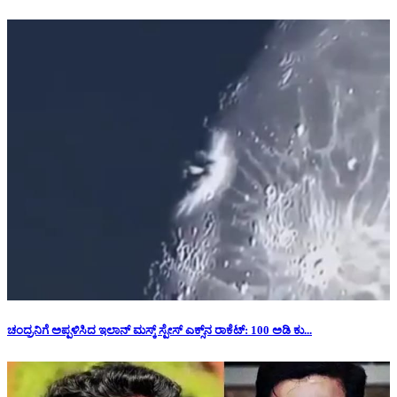
ಚಂದ್ರನಿಗೆ ಅಪ್ಪಳಿಸಿದ ಇಲಾನ್ ಮಸ್ಕ್ ಸ್ಪೇಸ್‌ ಎಕ್ಸ್‌ನ ರಾಕೆಟ್‌: 100 ಅಡಿ ಕು...