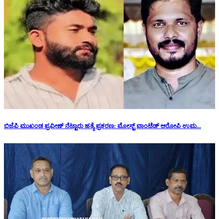
ಬಿಜೆಪಿ ಮುಖಂಡ ಪ್ರವೀಣ್ ನೆಟ್ಟಾರು ಹತ್ಯೆ ಪ್ರಕರಣ: ಮೋಸ್ಟ್ ವಾಂಟೆಡ್ ಆರೋಪಿ ಉಮ...