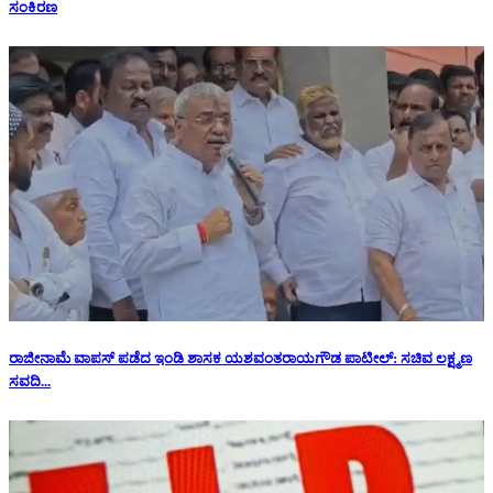
ಸಂಕಿರಣ
ರಾಜೀನಾಮೆ ವಾಪಸ್ ಪಡೆದ ಇಂಡಿ ಶಾಸಕ ಯಶವಂತರಾಯಗೌಡ ಪಾಟೀಲ್: ಸಚಿವ ಲಕ್ಷ್ಮಣ
ಸವದಿ...