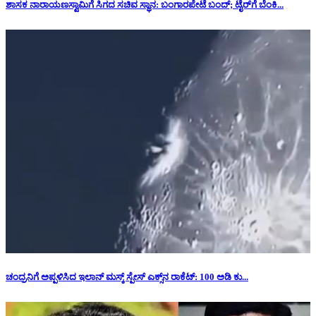
ಶಾಸಕ ನಾರಾಯಣಸ್ವಾಮಿಗೆ ಸಿಗದ ಸಚಿವ ಸ್ಥಾನ: ‌ಬಂಗಾರಪೇಟೆ ಬಂದ್; ಟೈರ್‌ಗೆ ಬೆಂಕಿ...
ಚಂದ್ರನಿಗೆ ಅಪ್ಪಳಿಸಿದ ಇಲಾನ್ ಮಸ್ಕ್ ಸ್ಪೇಸ್‌ ಎಕ್ಸ್‌ನ ರಾಕೆಟ್‌: 100 ಅಡಿ ಕು...