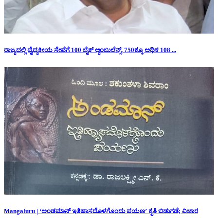
ರಾಜ್ಯದಲ್ಲಿ ವೈದ್ಯಕೀಯ ಸೇವೆಗೆ 100 ಬೈಕ್ ಆ್ಯಂಬುಲೆನ್ಸ್, 750ಕ್ಕೂ ಅಧಿಕ 108 ...
Mangaluru | ‘ಅಂಡಮಾನ್ ಇತಿಹಾಸದೊಳಗೊಂದು ಪಯಣ’ ಕೃತಿ ಬಿಡುಗಡೆ; ವಿಚಾರ