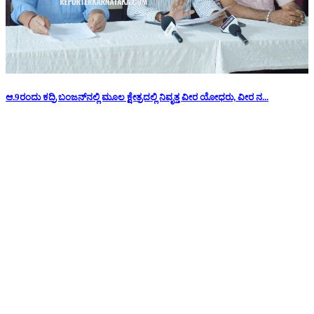
ಆ.9ರಂದು ಕದ್ರಿ ಬಂಜನ್‌ನಲ್ಲಿ ಮೂಲ ಕ್ಷೇತ್ರದಲ್ಲಿ ನಿವೃತ್ತ ವೀರ ಯೋಧರು, ವೀರ ನ...