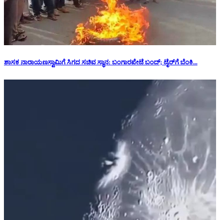
ಶಾಸಕ ನಾರಾಯಣಸ್ವಾಮಿಗೆ ಸಿಗದ ಸಚಿವ ಸ್ಥಾನ: ‌ಬಂಗಾರಪೇಟೆ ಬಂದ್; ಟೈರ್‌ಗೆ ಬೆಂಕಿ...