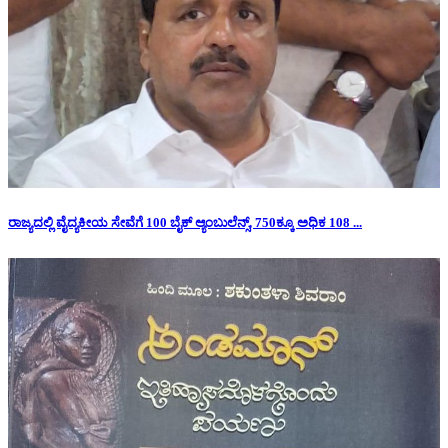
ರಾಜ್ಯದಲ್ಲಿ ವೈದ್ಯಕೀಯ ಸೇವೆಗೆ 100 ಬೈಕ್ ಆ್ಯಂಬುಲೆನ್ಸ್, 750ಕ್ಕೂ ಅಧಿಕ 108 ...