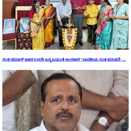
ಸಂತ ರವಿದಾಸ್ ಅವರ 650ನೇ ಜನ್ಮ ಜಯಂತಿ ಅಂಗವಾಗಿ “ಭಾರತೀಯ ಸಂತ ಪರಂಪರೆ –...