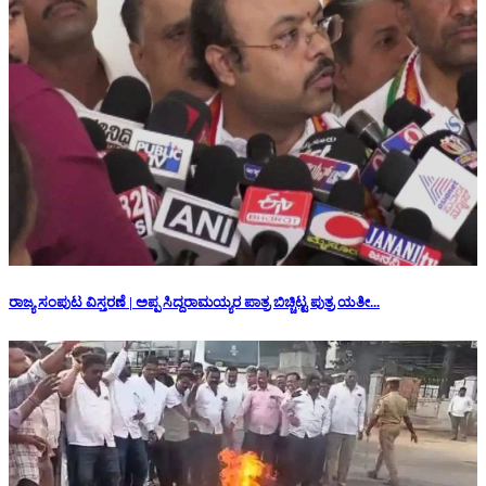
ರಾಜ್ಯ ಸಂಪುಟ ವಿಸ್ತರಣೆ | ಅಪ್ಪ ಸಿದ್ದರಾಮಯ್ಯರ ಪಾತ್ರ ಬಿಚ್ಚಿಟ್ಟ ಪುತ್ರ ಯತೀ...