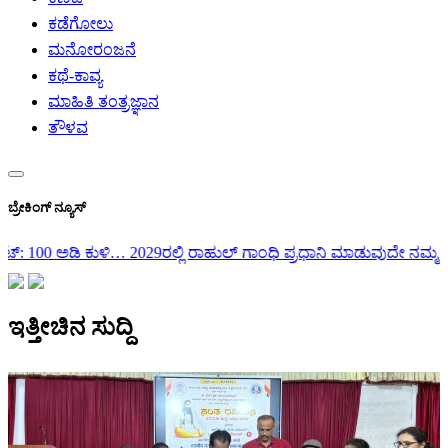
ಕಡೆಗೋಲು
ಮನೋರಂಜನೆ
ಕಥೆ-ಕಾವ್ಯ
ಮಾಹಿತಿ ತಂತ್ರಜ್ಞಾನ
ತೌಳವ
ಬ್ರೇಕಿಂಗ್ ನ್ಯೂಸ್
ರಾಹುಲ್ ಗಾಂಧಿ ಪ್ರಧಾನಿ ಮಾಡುವುದೇ ನಮ್ಮ ಗುರಿ: ಕೊಡಗು ಜಿಲ್ಲಾ ಉಸ್ತುವಾರಿ…
ಇತ್ತೀಚಿನ ಸುದ್ದಿ