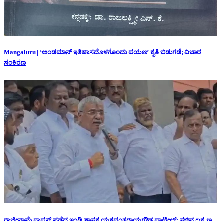
Mangaluru | ‘ಅಂಡಮಾನ್ ಇತಿಹಾಸದೊಳಗೊಂದು ಪಯಣ’ ಕೃತಿ ಬಿಡುಗಡೆ; ವಿಚಾರ
ಸಂಕಿರಣ
ರಾಜೀನಾಮೆ ವಾಪಸ್ ಪಡೆದ ಇಂಡಿ ಶಾಸಕ ಯಶವಂತರಾಯಗೌಡ ಪಾಟೀಲ್: ಸಚಿವ ಲಕ್ಷ್ಮಣ