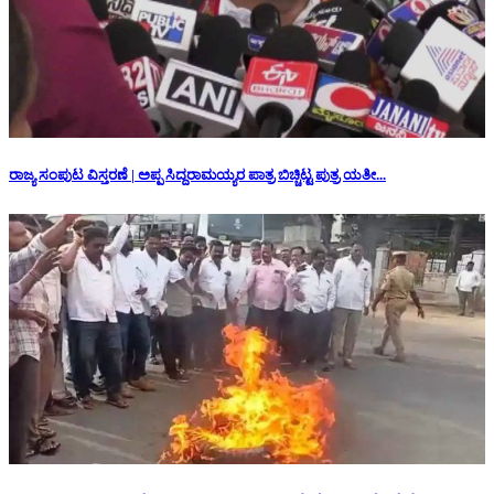
ರಾಜ್ಯ ಸಂಪುಟ ವಿಸ್ತರಣೆ | ಅಪ್ಪ ಸಿದ್ದರಾಮಯ್ಯರ ಪಾತ್ರ ಬಿಚ್ಚಿಟ್ಟ ಪುತ್ರ ಯತೀ...