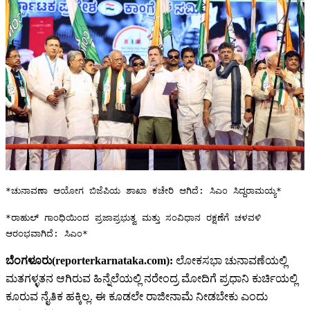
*ಚುನಾವಣಾ ಆಯೋಗ ಬಿಜೆಪಿಯ ಶಾಖಾ ಕಚೇರಿ ಆಗಿದೆ: ಸಿಎಂ ಸಿದ್ದರಾಮಯ್ಯ*
*ರಾಹುಲ್ ಗಾಂಧಿಯಿಂದ ಪ್ರಜಾಪ್ರಭುತ್ವ ಮತ್ತು ಸಂವಿಧಾನ ರಕ್ಷಣೆಗೆ ಚಳವಳಿ
ಆರಂಭವಾಗಿದೆ: ಸಿಎಂ*
ಬೆಂಗಳೂರು(reporterkarnataka.com):
ಲೋಕಸಭಾ ಚುನಾವಣೆಯಲ್ಲಿ
ಮತಗಳ್ಳತನ ಆಗಿರುವ ಹಿನ್ನೆಲೆಯಲ್ಲಿ ನರೇಂದ್ರ ಮೋದಿಗೆ ಪ್ರಧಾನಿ ಕುರ್ಚಿಯಲ್ಲಿ
ಕೂರುವ ನೈತಿಕ ಹಕ್ಕಿಲ್ಲ. ಈ ಕೂಡಲೇ ರಾಜೀನಾಮೆ ನೀಡಬೇಕು ಎಂದು