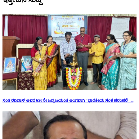
ಸಂತ ರವಿದಾಸ್ ಅವರ 650ನೇ ಜನ್ಮ ಜಯಂತಿ ಅಂಗವಾಗಿ “ಭಾರತೀಯ ಸಂತ ಪರಂಪರೆ –...