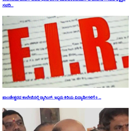
ಸವದಿ...
ಪಾಂಡೇಶ್ವರದ ಕಾಲೇಜಿನಲ್ಲಿ ರ‍್ಯಾಗಿಂಗ್: ಇಬ್ಬರು ಕಿರಿಯ ವಿದ್ಯಾರ್ಥಿಗಳಿಗೆ 6 ...