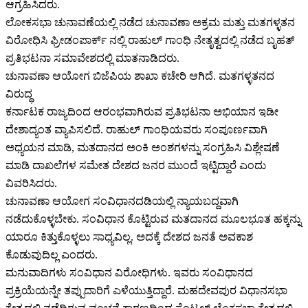
ಆಗ್ರಹಿಸಿದರು.
ಲೋಕಸಭಾ ಚುನಾವಣೆಯಲ್ಲಿ ನಡೆದ ಚುನಾವಣಾ ಅಕ್ರಮ ಮತ್ತು ಮತಗಳ್ಳತನ
ವಿರೋಧಿಸಿ ಫ್ರೀಡಂಪಾರ್ಕ್ ನಲ್ಲಿ ರಾಹುಲ್ ಗಾಂಧಿ ನೇತೃತ್ವದಲ್ಲಿ ನಡೆದ ಬೃಹತ್
ಪ್ರತಿಭಟನಾ ಸಮಾವೇಶದಲ್ಲಿ ಮಾತನಾಡಿದರು.
ಚುನಾವಣಾ ಆಯೋಗ ಬಿಜೆಪಿಯ ಶಾಖಾ ಕಚೇರಿ ಆಗಿದೆ. ಮತಗಳ್ಳತನದ
ವಿರುದ್ಧ
ಕರ್ನಾಟಕ ರಾಜ್ಯದಿಂದ ಆರಂಭವಾಗಿರುವ ಪ್ರತಿಭಟನಾ ಅಭಿಯಾನ ಇಡೀ
ದೇಶಾದ್ಯಂತ ವ್ಯಾಪಿಸಲಿದೆ. ರಾಹುಲ್ ಗಾಂಧಿಯವರು ಸಂಪೂರ್ಣವಾಗಿ
ಅಧ್ಯಯನ ಮಾಡಿ, ಮತದಾನದ ಅಂಕಿ ಅಂಶಗಳನ್ನು ಸಂಗ್ರಹಿಸಿ ವಿಶ್ಲೇಷಣೆ
ಮಾಡಿ ದಾಖಲೆಗಳ ಸಮೇತ ದೇಶದ ಜನರ ಮುಂದೆ ಇಟ್ಟಿದ್ದಾರೆ ಎಂದು
ವಿವರಿಸಿದರು.
ಚುನಾವಣಾ ಆಯೋಗ ಸಂವಿಧಾನದಡಿಯಲ್ಲಿ ನ್ಯಾಯಬದ್ದವಾಗಿ
ನಡೆದುಕೊಳ್ಳಬೇಕು. ಸಂವಿಧಾನ ಕೊಟ್ಟಿರುವ ಮತದಾನದ ಮೂಲಭೂತ ಹಕ್ಕನ್ನು
ಯಾರೂ ಕಿತ್ತುಕೊಳ್ಳಲು ಸಾಧ್ಯವಿಲ್ಲ. ಅದಕ್ಕೆ ದೇಶದ ಜನತೆ ಅವಕಾಶ
ಕೊಡುವುದಿಲ್ಲ ಎಂದರು.
ಮನುವಾದಿಗಳು ಸಂವಿಧಾನ ವಿರೋಧಿಗಳು. ಇವರು ಸಂವಿಧಾನದ
ಪ್ರಕ್ರಿಯೆಯನ್ನೇ ತಪ್ಪುದಾರಿಗೆ ಎಳೆಯುತ್ತಿದ್ದಾರೆ. ಮಹದೇವಪುರ ವಿಧಾನಸಭಾ