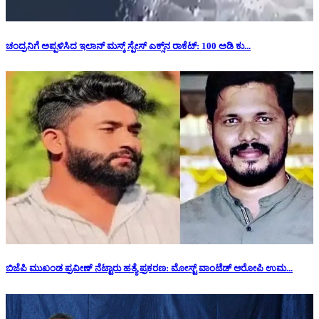
ಚಂದ್ರನಿಗೆ ಅಪ್ಪಳಿಸಿದ ಇಲಾನ್ ಮಸ್ಕ್ ಸ್ಪೇಸ್‌ ಎಕ್ಸ್‌ನ ರಾಕೆಟ್‌: 100 ಅಡಿ ಕು...
ಬಿಜೆಪಿ ಮುಖಂಡ ಪ್ರವೀಣ್ ನೆಟ್ಟಾರು ಹತ್ಯೆ ಪ್ರಕರಣ: ಮೋಸ್ಟ್ ವಾಂಟೆಡ್ ಆರೋಪಿ ಉಮ...