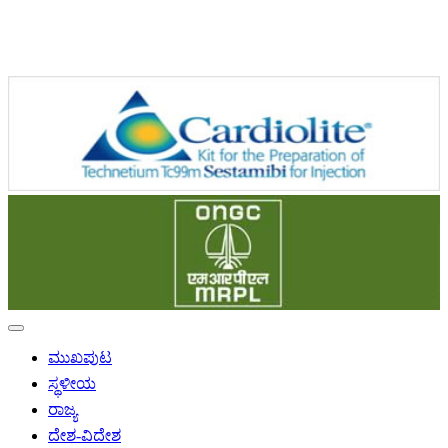
ಮುಖಪುಟ
ಸ್ಥಳೀಯ
ರಾಜ್ಯ
ದೇಶ-ವಿದೇಶ