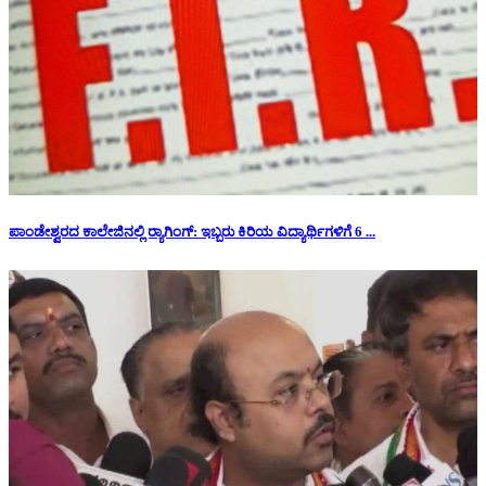
ಪಾಂಡೇಶ್ವರದ ಕಾಲೇಜಿನಲ್ಲಿ ರ‍್ಯಾಗಿಂಗ್: ಇಬ್ಬರು ಕಿರಿಯ ವಿದ್ಯಾರ್ಥಿಗಳಿಗೆ 6 ...