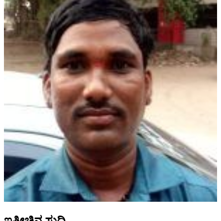
ಇತ್ತೀಚಿನ ಸುದ್ದಿ