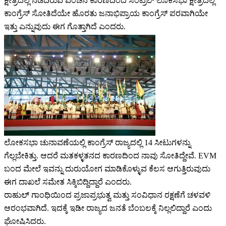
ಕ್ಷೇತ್ರದಲ್ಲಿ ನಡೆದಿರುವ ವಂಚನೆ ಕಾರಣದಿಂದ ಸೆಂಟ್ರಲ್ ಲೊಕಸಭಾ ಕ್ಷೇತ್ರದಲ್ಲಿ
ಕಾಂಗ್ರೆಸ್ ಸೋತಿದೆಯೇ ಹೊರತು ಜನಾಭಿಪ್ರಾಯ ಕಾಂಗ್ರೆಸ್ ಪರವಾಗಿಯೇ
ಇತ್ತು ಎನ್ನುವುದು ಈಗ ಗೊತ್ತಾಗಿದೆ ಎಂದರು.
ಲೋಕಸಭಾ ಚುನಾವಣೆಯಲ್ಲಿ ಕಾಂಗ್ರೆಸ್ ರಾಜ್ಯದಲ್ಲಿ 14 ಸೀಟುಗಳನ್ನು
ಗೆಲ್ಲಬೇಕಿತ್ತು. ಆದರೆ ಮತಕಳ್ಳತನದ ಕಾರಣದಿಂದ ನಾವು ಸೋತಿದ್ದೇವೆ. EVM
ಬಂದ ಮೇಲೆ ಇವನ್ನು ದುರುಯೋಗ ಮಾಡಿಕೊಳ್ಳುವ ಕೆಲಸ ಆಗುತ್ತಿರುವುದು
ಈಗ ದಾಖಲೆ ಸಮೇತ ಸಿಕ್ಕಿಬಿದ್ದಿದ್ದಾರೆ ಎಂದರು.
ರಾಹುಲ್ ಗಾಂಧಿಯಿಂದ ಪ್ರಜಾಪ್ರಭುತ್ವ ಮತ್ತು ಸಂವಿಧಾನ ರಕ್ಷಣೆಗೆ ಚಳವಳಿ
ಆರಂಭವಾಗಿದೆ. ಇದಕ್ಕೆ ಇಡೀ ರಾಜ್ಯದ ಜನತೆ ಬೆಂಬಲಕ್ಕೆ ನಿಲ್ಲಲಿದ್ದಾರೆ ಎಂದು
ಘೋಷಿಸಿದರು.