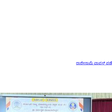
ರಾಜೀನಾಮೆ ವಾಪಸ್ ಪಡೆದ ಇಂಡಿ ಶಾಸಕ ಯಶವಂತರ