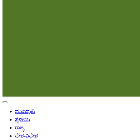
ಮುಖಪುಟ
ಸ್ಥಳೀಯ
ರಾಜ್ಯ
ದೇಶ-ವಿದೇಶ