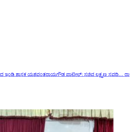
ಾಯಗೌಡ ಪಾಟೀಲ್: ಸಚಿವ ಲಕ್ಷ್ಮಣ ಸವದಿ…
ರಾಜ್ಯ ಸಂಪುಟ ವಿಸ್ತರಣೆ | ಅಪ್ಪ ಸ