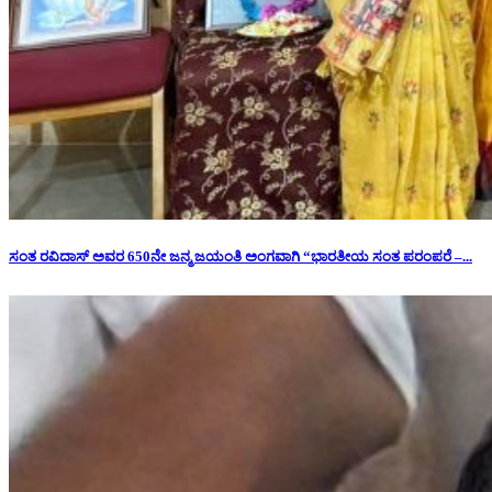
ಸಂತ ರವಿದಾಸ್ ಅವರ 650ನೇ ಜನ್ಮ ಜಯಂತಿ ಅಂಗವಾಗಿ “ಭಾರತೀಯ ಸಂತ ಪರಂಪರೆ –...