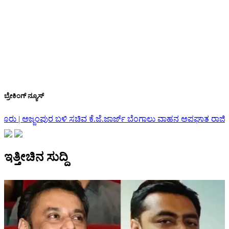
ಬ್ರೇಕಿಂಗ್ ನ್ಯೂಸ್
.ಜೆ.ಜಾರ್ಜ್ ಬೆಂಗಾಲು ವಾಹನ ಅಪಘಾತ
ರಾಜೀನಾಮೆ ವಾಪಸ್ ಪಡೆದ ಇಂಡಿ ಶಾಸ
ಇತ್ತೀಚಿನ ಸುದ್ದಿ