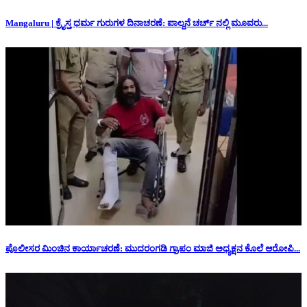
Mangaluru | ಕ್ರೈಸ್ತ ಧರ್ಮ ಗುರುಗಳ ದಿನಾಚರಣೆ: ಪಾಲ್ದನೆ ಚರ್ಚ್ ನಲ್ಲಿ ಮೂವರು...
ಪೊಲೀಸರ ಮಿಂಚಿನ ಕಾರ್ಯಾಚರಣೆ: ಮುದರಂಗಡಿ ಗ್ರಾಪಂ ಮಾಜಿ ಅಧ್ಯಕ್ಷನ‌ ಕೊಲೆ ಆರೋಪಿ...