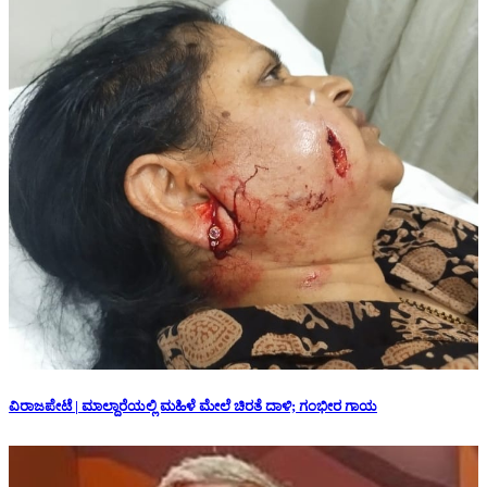
ವಿರಾಜಪೇಟೆ | ಮಾಲ್ದಾರೆಯಲ್ಲಿ ಮಹಿಳೆ ಮೇಲೆ ಚಿರತೆ ದಾಳಿ; ಗಂಭೀರ ಗಾಯ