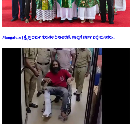
Mangaluru | ಕ್ರೈಸ್ತ ಧರ್ಮ ಗುರುಗಳ ದಿನಾಚರಣೆ: ಪಾಲ್ದನೆ ಚರ್ಚ್ ನಲ್ಲಿ ಮೂವರು...