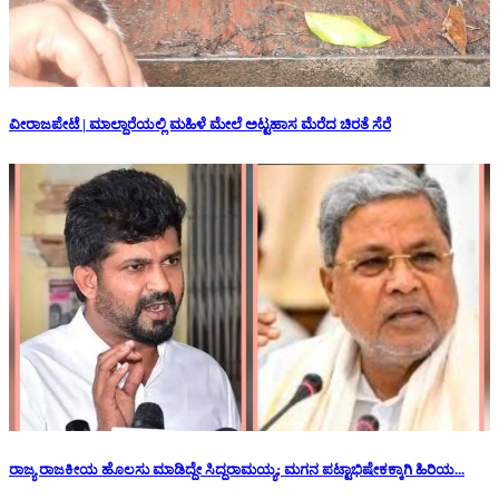
ವೀರಾಜಪೇಟೆ | ಮಾಲ್ದಾರೆಯಲ್ಲಿ ಮಹಿಳೆ ಮೇಲೆ ಅಟ್ಟಹಾಸ ಮೆರೆದ ಚಿರತೆ ಸೆರೆ
ರಾಜ್ಯ ರಾಜಕೀಯ ಹೊಲಸು ಮಾಡಿದ್ದೇ ಸಿದ್ದರಾಮಯ್ಯ; ಮಗನ ಪಟ್ಟಾಭಿಷೇಕಕ್ಕಾಗಿ ಹಿರಿಯ...