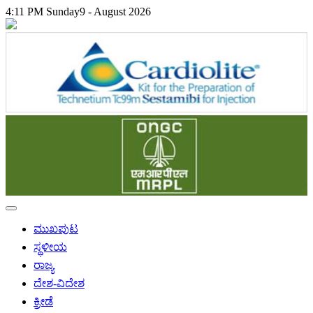
4:11 PM
Sunday
9 - August 2026
ಮುಖಪುಟ
ಸ್ಥಳೀಯ
ರಾಜ್ಯ
ದೇಶ-ವಿದೇಶ
ಕ್ರೀಡೆ