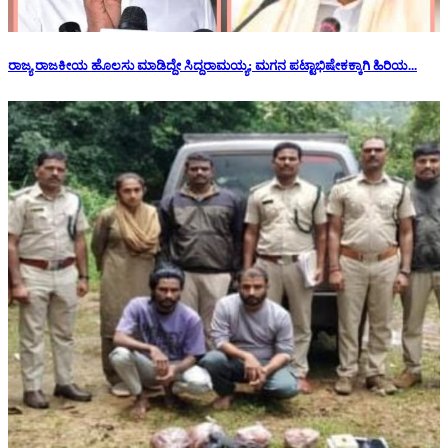
ರಾಜ್ಯ ರಾಜಕೀಯ ಹೊಲಸು ಮಾಡಿದ್ದೇ ಸಿದ್ದರಾಮಯ್ಯ; ಮಗನ ಪಟ್ಟಾಭಿಷೇಕಕ್ಕಾಗಿ ಹಿರಿಯ...