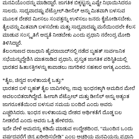
ಮನವಿಯೊಂದನ್ನು ಮಾಡಿದ್ದಾರೆ. ಜಾಗತಿಕ ಬಿಕ್ಕಟ್ಟನ್ನು ಎಷ್ಟೇ ನಿಭಾಯಿಸಿದರೂ
ಸಾಲದು. ಸಾಧ್ಯವಾದಷ್ಟು ಪೆಟ್ರೋಲ್​​-ಡೀಸೆಲ್​​ ಅನ್ನು ಮಿತವಾಗಿ ಬಳಸುವ
ಮೂಲಕ ದೇಶದ ಮೀಸಲು ಸಂಪತ್ತನ್ನು ಉಳಿಸಲು ಜನರು ಕೈಜೋಡಿಸಬೇಕು.
ತೈಲವನ್ನು ಮಿತವಾಗಿ ಬಳಸಬೇಕು ಮತ್ತು ಸಾಧ್ಯವಾದಷ್ಟು ಮನೆಯಿಂದಲೇ ಕೆಲಸ
ಮಾಡುವ ಸಂಸ್ಕೃತಿಗೆ ಆದ್ಯತೆ ನೀಡಬೇಕು ಎಂದು ಪ್ರಧಾನಿ ನರೇಂದ್ರ ಮೋದಿ
ತಿಳಿಸಿದ್ದಾರೆ.
ತೆಲಂಗಾಣದ ರಾಜಧಾನಿ ಹೈದರಾಬಾದ್‌ನಲ್ಲಿ ನಡೆದ ಬೃಹತ್ ಸಾರ್ವಜನಿಕ
ಸಭೆಯನ್ನುದ್ದೇಶಿಸಿ ಮಾತನಾಡಿದ ಪ್ರಧಾನಿ, ಪ್ರಸ್ತುತ ಜಾಗತಿಕ ಪರಿಸ್ಥಿತಿಯಲ್ಲಿ
ಭಾರತದ ಹಿತಾಸಕ್ತಿಗಳನ್ನು ಕಾಪಾಡಲು ನಾಗರಿಕರ ಸಹಕಾರ ಅಗತ್ಯ ಎಂದರು.
*ತೈಲ, ಚಿನ್ನದ ಉಳಿತಾಯಕ್ಕೆ ಒತ್ತು:*
ಭಾರತದ ಬಳಿ ಬೃಹತ್ ತೈಲ ಬಾವಿಗಳಿಲ್ಲ, ನಾವು ಇಂಧನಕ್ಕಾಗಿ ಆಮದಿನ ಮೇಲೆ
ಅವಲಂಬಿತರಾಗಿದ್ದೇವೆ. ಹೀಗಾಗಿ ಪೆಟ್ರೋಲ್ ಮತ್ತು ಡೀಸೆಲ್ ಅನ್ನು ಅತ್ಯಂತ
ಜಾಗರೂಕತೆಯಿಂದ ಬಳಸುವ ಸಮಯ ಬಂದಿದೆ ಎಂದು ಅವರು
ಎಚ್ಚರಿಸಿದರು. ಇಂಧನ ಉಳಿತಾಯವು ದೇಶದ ಆರ್ಥಿಕತೆಗೆ ದೊಡ್ಡ ಬಲ
ನೀಡಲಿದೆ ಎಂದು ಅವರು ಒತ್ತಿ ಹೇಳಿದರು.
ಇದೇ ವೇಳೆ ಆಮದನ್ನು ಕಡಿಮೆ ಮಾಡುವ ಉದ್ದೇಶದಿಂದ, “ಮುಂದಿನ ಒಂದು
ವರ್ಷದವರೆಗೆ ಚಿನ್ನ ಖರೀದಿಸಬೇಡಿ” ಎಂಬ ಅಚ್ಚರಿಯ ಮನವಿಯನ್ನು ಪ್ರಧಾನಿ