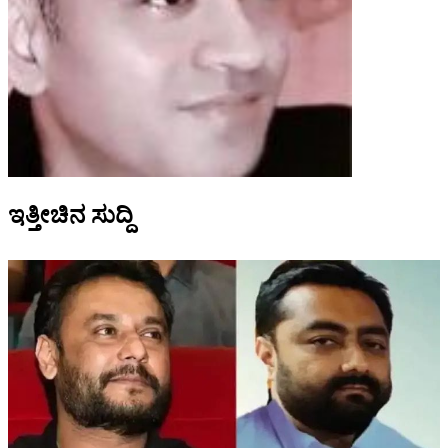
ಇತ್ತೀಚಿನ ಸುದ್ದಿ