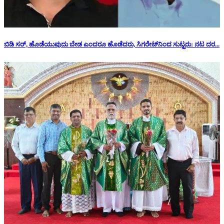
ಬಿಡಿ ಸರ್, ಹೊಡೆಯುವುದು ಬೇಡ ಎಂದರೂ ಹೊಡೆದರು, ಸಿಗರೇಟ್‌ನಿಂದ ಸುಟ್ಟರು: ನಟ ದರ...