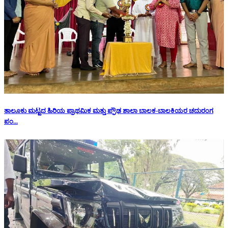
ತಾಲೂಕು ಮಟ್ಟದ ಹಿರಿಯ ಪ್ರಾಥಮಿಕ ಮತ್ತು ಪ್ರೌಢ ಶಾಲಾ ಬಾಲಕ-ಬಾಲಕಿಯರ ಚದುರಂಗ
ಪಂ...