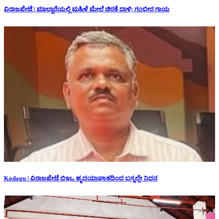
ವಿರಾಜಪೇಟೆ | ಮಾಲ್ದಾರೆಯಲ್ಲಿ ಮಹಿಳೆ ಮೇಲೆ ಚಿರತೆ ದಾಳಿ; ಗಂಭೀರ ಗಾಯ
Kodagu | ವಿರಾಜಪೇಟೆ ಬಿಇಒ ಹೃದಯಾಘಾತದಿಂದ ಬಸ್ನಲ್ಲೇ ನಿಧನ