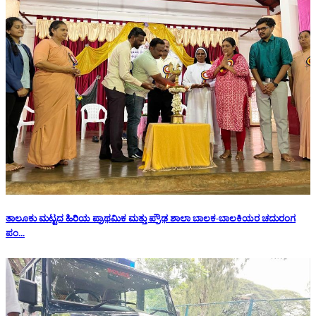
ತಾಲೂಕು ಮಟ್ಟದ ಹಿರಿಯ ಪ್ರಾಥಮಿಕ ಮತ್ತು ಪ್ರೌಢ ಶಾಲಾ ಬಾಲಕ-ಬಾಲಕಿಯರ ಚದುರಂಗ
ಪಂ...