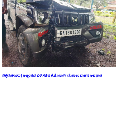
ಚಿಕ್ಕಮಗಳೂರು | ಅಜ್ಜಂಪುರ ಬಳಿ ಸಚಿವ ಕೆ.ಜೆ.ಜಾರ್ಜ್ ಬೆಂಗಾಲು ವಾಹನ ಅಪಘಾತ