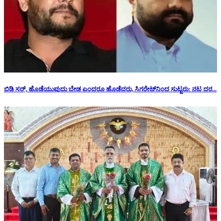
ಬಿಡಿ ಸರ್, ಹೊಡೆಯುವುದು ಬೇಡ ಎಂದರೂ ಹೊಡೆದರು, ಸಿಗರೇಟ್‌ನಿಂದ ಸುಟ್ಟರು: ನಟ ದರ...