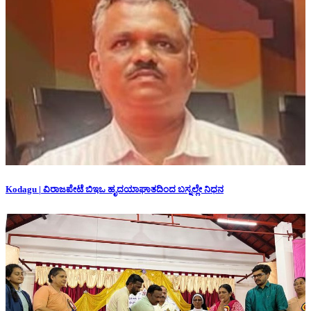
Kodagu | ವಿರಾಜಪೇಟೆ ಬಿಇಒ ಹೃದಯಾಘಾತದಿಂದ ಬಸ್ನಲ್ಲೇ ನಿಧನ