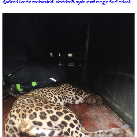
ಪೊಲೀಸರ ಮಿಂಚಿನ ಕಾರ್ಯಾಚರಣೆ: ಮುದರಂಗಡಿ ಗ್ರಾಪಂ ಮಾಜಿ ಅಧ್ಯಕ್ಷನ‌ ಕೊಲೆ ಆರೋಪಿ...