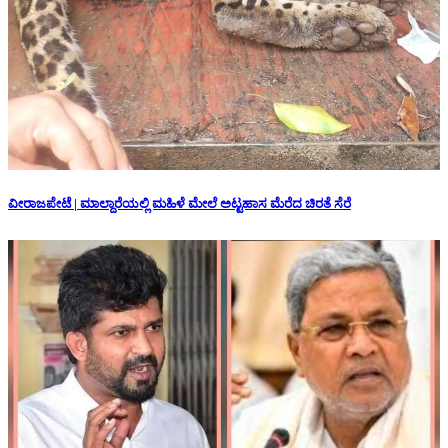
ವೀರಾಜಪೇಟೆ | ಮಾಲ್ದಾರೆಯಲ್ಲಿ ಮಹಿಳೆ ಮೇಲೆ ಅಟ್ಟಹಾಸ ಮೆರೆದ ಚಿರತೆ ಸೆರೆ