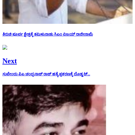
ತಿರುಚಿ ಪೂರ್ವ ಕ್ಷೇತ್ರಕ್ಕೆ ತಮಿಳುನಾಡು ಸಿಎಂ ವಿಜಯ್ ರಾಜೀನಾಮೆ
Next
ಸುವೇಂದು ಪಿಎ ಚಂದ್ರನಾಥ್ ರಾಥ್ ಹತ್ಯೆ ಪ್ರಕರಣಕ್ಕೆ ದೊಡ್ಡ ಟ್...