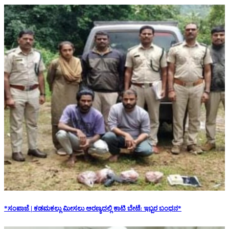
*ಸಂಪಾಜೆ | ಕಡಮಕಲ್ಲು ಮೀಸಲು ಅರಣ್ಯದಲ್ಲಿ ಕಾಟಿ ಬೇಟೆ: ಇಬ್ಬರ ಬಂಧನ*