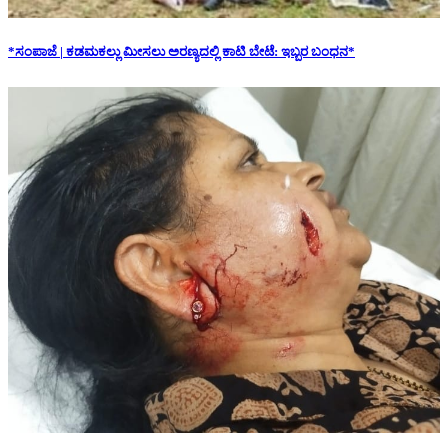
*ಸಂಪಾಜೆ | ಕಡಮಕಲ್ಲು ಮೀಸಲು ಅರಣ್ಯದಲ್ಲಿ ಕಾಟಿ ಬೇಟೆ: ಇಬ್ಬರ ಬಂಧನ*