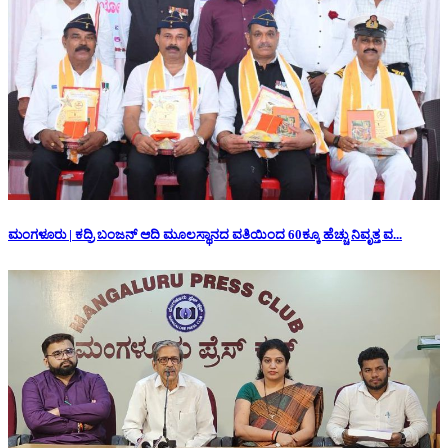
ಮಂಗಳೂರು | ಕದ್ರಿ ಬಂಜನ್ ಆದಿ ಮೂಲಸ್ಥಾನದ ವತಿಯಿಂದ 60ಕ್ಕೂ ಹೆಚ್ಚು ನಿವೃತ್ತ ವ...