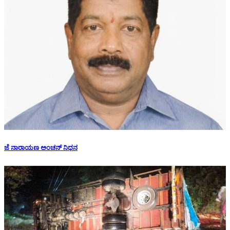
ಜೆ ನಾರಾಯಣ ಅಂಚನ್ ನಿಧನ