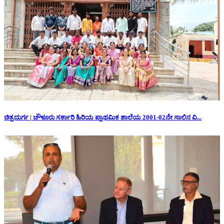
ಚಿತ್ರದುರ್ಗ | ಚೌಳೂರು ಸರ್ಕಾರಿ ಹಿರಿಯ ಪ್ರಾಥಮಿಕ ಶಾಲೆಯ 2001-02ನೇ ಸಾಲಿನ ವಿ...