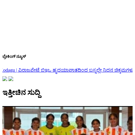
ಬ್ರೇಕಿಂಗ್ ನ್ಯೂಸ್
ಬಿಇಒ ಹೃದಯಾಘಾತದಿಂದ ಬಸ್ನಲ್ಲೇ ನಿಧನ
ಚಿಕ್ಕಮಗಳೂರು | ಅಜ್ಜಂಪುರ ಬಳಿ ಸಚ
ಇತ್ತೀಚಿನ ಸುದ್ದಿ