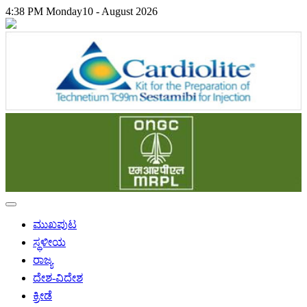
4:38 PM
Monday
10 - August 2026
ಮುಖಪುಟ
ಸ್ಥಳೀಯ
ರಾಜ್ಯ
ದೇಶ-ವಿದೇಶ
ಕ್ರೀಡೆ