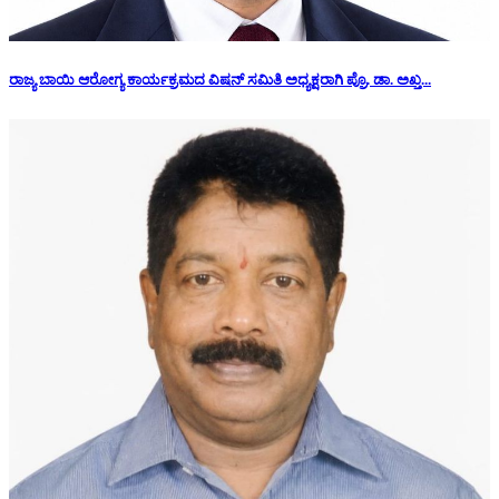
ರಾಜ್ಯ ಬಾಯಿ ಆರೋಗ್ಯ ಕಾರ್ಯಕ್ರಮದ ವಿಷನ್ ಸಮಿತಿ ಅಧ್ಯಕ್ಷರಾಗಿ ಪ್ರೊ. ಡಾ. ಅಖ್ತ...