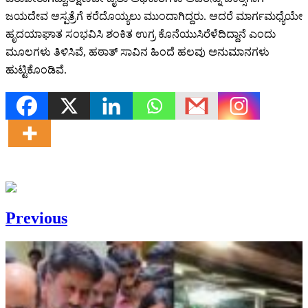
ಜಯದೇವ ಆಸ್ಪತ್ರೆಗೆ ಕರೆದೊಯ್ಯಲು ಮುಂದಾಗಿದ್ದರು. ಆದರೆ ಮಾರ್ಗಮಧ್ಯೆಯೇ
ಹೃದಯಾಘಾತ ಸಂಭವಿಸಿ ಶಂಕಿತ ಉಗ್ರ ಕೊನೆಯುಸಿರೆಳೆದಿದ್ದಾನೆ ಎಂದು
ಮೂಲಗಳು ತಿಳಿಸಿವೆ, ಹಠಾತ್ ಸಾವಿನ ಹಿಂದೆ ಹಲವು ಅನುಮಾನಗಳು
ಹುಟ್ಟಿಕೊಂಡಿವೆ.
Previous