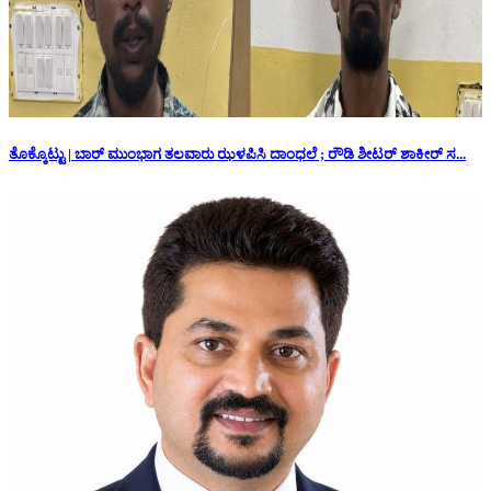
ತೊಕ್ಕೊಟ್ಟು | ಬಾರ್ ಮುಂಭಾಗ ತಲವಾರು ಝಳಪಿಸಿ ದಾಂಧಲೆ ; ರೌಡಿ ಶೀಟರ್ ಶಾಕೀರ್ ಸ...