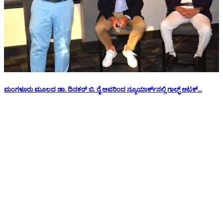
ಮಂಗಳೂರು ಮೂಲದ ಡಾ. ದಿನಕರ್ ಬಿ. ರೈ ಅವರಿಂದ ನ್ಯೂಯಾರ್ಕ್‌ನಲ್ಲಿ ಗಾಲ್ಫ್ ಆಟಕ್...