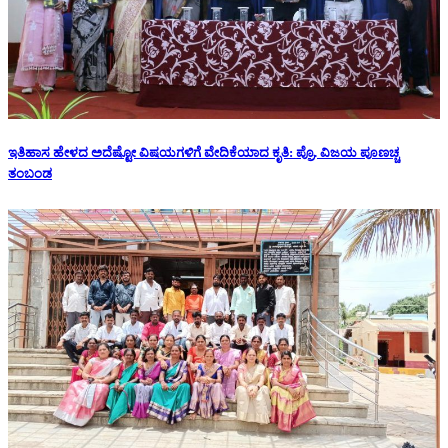
ಇತಿಹಾಸ ಹೇಳದ ಅದೆಷ್ಟೋ ವಿಷಯಗಳಿಗೆ ವೇದಿಕೆಯಾದ ಕೃತಿ: ಪ್ರೊ. ವಿಜಯ ಪೂಣಚ್ಚ
ತಂಬಂಡ