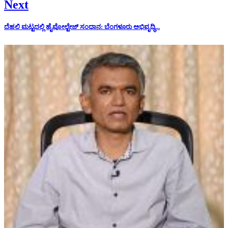
Next
ದೆಹಲಿ ಮಟ್ಟದಲ್ಲಿ ಹೈವೋಲ್ಟೇಜ್ ಸಂಧಾನ: ಬೆಂಗಳೂರು ಅಭಿವೃದ್ಧಿ...