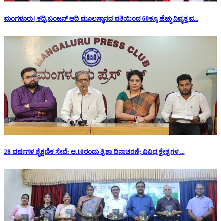
ಮಂಗಳೂರು | ಕದ್ರಿ ಬಂಜನ್ ಆದಿ ಮೂಲಸ್ಥಾನದ ವತಿಯಿಂದ 60ಕ್ಕೂ ಹೆಚ್ಚು ನಿವೃತ್ತ ವ...
28 ವರ್ಷಗಳ ಶೈಕ್ಷಣಿಕ ಸೇವೆ: ಆ.10ರಂದು ತ್ರಿಶಾ ದಿನಾಚರಣೆ; ವಿವಿಧ ಕ್ಷೇತ್ರಗಳ ...