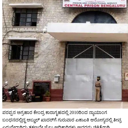
ಪರಪ್ಪನ ಅಗ್ರಹಾರ ಕೇಂದ್ರ ಕಾರಾಗೃಹದಲ್ಲಿ 2010ರಿಂದ ನ್ಯಾಯಾಂಗ
ಬಂಧನದಲ್ಲಿದ್ದ ಅಬ್ದುಲ್ ಖಾದರ್‌ಗೆ ಗುರುವಾರ ಏಕಾಏಕಿ ಆರೋಗ್ಯದಲ್ಲಿ ತೀವ್ರ
ಏರುಪೇರಾಗಿದ್ದು,ತಕ್ಷಣವೇ ಜೈಲು ಅಧಿಕಾರಿಗಳು ಅವರನ್ನು ಚಿಕಿತ್ಸೆಗಾಗಿ