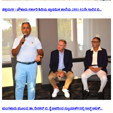
ಚಿತ್ರದುರ್ಗ | ಚೌಳೂರು ಸರ್ಕಾರಿ ಹಿರಿಯ ಪ್ರಾಥಮಿಕ ಶಾಲೆಯ 2001-02ನೇ ಸಾಲಿನ ವಿ...
ಮಂಗಳೂರು ಮೂಲದ ಡಾ. ದಿನಕರ್ ಬಿ. ರೈ ಅವರಿಂದ ನ್ಯೂಯಾರ್ಕ್‌ನಲ್ಲಿ ಗಾಲ್ಫ್ ಆಟಕ್...