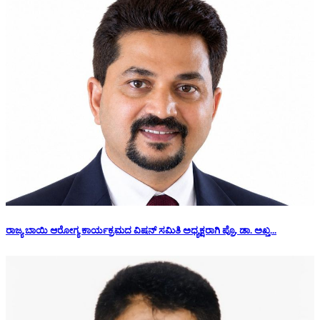
ರಾಜ್ಯ ಬಾಯಿ ಆರೋಗ್ಯ ಕಾರ್ಯಕ್ರಮದ ವಿಷನ್ ಸಮಿತಿ ಅಧ್ಯಕ್ಷರಾಗಿ ಪ್ರೊ. ಡಾ. ಅಖ್ತ...