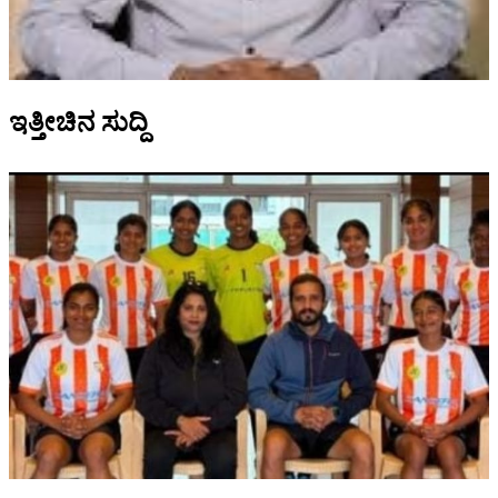
ಇತ್ತೀಚಿನ ಸುದ್ದಿ