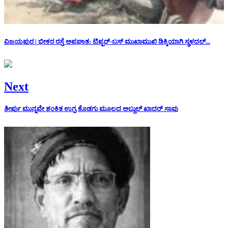
ವಿಜಯಪುರ | ಭೀಕರ ರಸ್ತೆ ಅಪಘಾತ: ಟಿಪ್ಪರ್-ಬಸ್ ಮುಖಾಮುಖಿ ಡಿಕ್ಕಿಯಾಗಿ ಸ್ಥಳದಲ್...
Next
ತೀರ್ಪು ಮುನ್ನವೇ ಶಂಕಿತ ಉಗ್ರ ಕೊಡಗು ಮೂಲದ ಅಬ್ದುಲ್ ಖಾದರ್ ಸಾವು