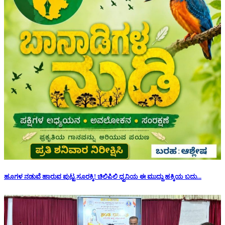
ಹೂಗಳ ನಡುವೆ ಹಾರುವ ಪುಟ್ಟ ಸೂರಕ್ಕಿ! ಚಿಲಿಪಿಲಿ ಧ್ವನಿಯ ಈ ಮುದ್ದು ಹಕ್ಕಿಯ ಬದು...