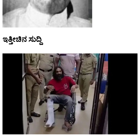
ಇತ್ತೀಚಿನ ಸುದ್ದಿ