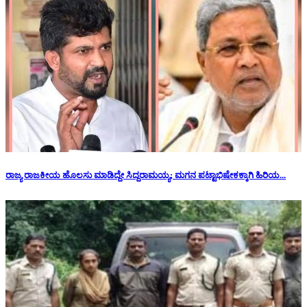
ರಾಜ್ಯ ರಾಜಕೀಯ ಹೊಲಸು ಮಾಡಿದ್ದೇ ಸಿದ್ದರಾಮಯ್ಯ; ಮಗನ ಪಟ್ಟಾಭಿಷೇಕಕ್ಕಾಗಿ ಹಿರಿಯ...