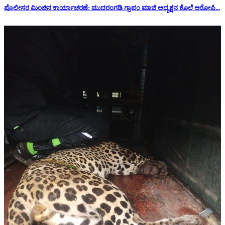
ಪೊಲೀಸರ ಮಿಂಚಿನ ಕಾರ್ಯಾಚರಣೆ: ಮುದರಂಗಡಿ ಗ್ರಾಪಂ ಮಾಜಿ ಅಧ್ಯಕ್ಷನ‌ ಕೊಲೆ ಆರೋಪಿ...