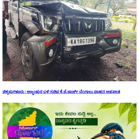
ಚಿಕ್ಕಮಗಳೂರು | ಅಜ್ಜಂಪುರ ಬಳಿ ಸಚಿವ ಕೆ.ಜೆ.ಜಾರ್ಜ್ ಬೆಂಗಾಲು ವಾಹನ ಅಪಘಾತ