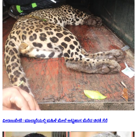
ವೀರಾಜಪೇಟೆ | ಮಾಲ್ದಾರೆಯಲ್ಲಿ ಮಹಿಳೆ ಮೇಲೆ ಅಟ್ಟಹಾಸ ಮೆರೆದ ಚಿರತೆ ಸೆರೆ