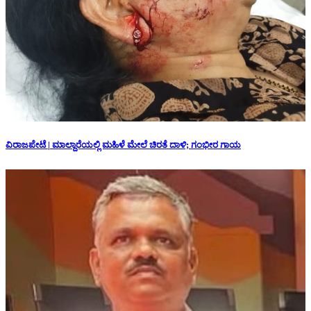
ವಿರಾಜಪೇಟೆ | ಮಾಲ್ದಾರೆಯಲ್ಲಿ ಮಹಿಳೆ ಮೇಲೆ ಚಿರತೆ ದಾಳಿ; ಗಂಭೀರ ಗಾಯ