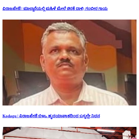
ವಿರಾಜಪೇಟೆ | ಮಾಲ್ದಾರೆಯಲ್ಲಿ ಮಹಿಳೆ ಮೇಲೆ ಚಿರತೆ ದಾಳಿ; ಗಂಭೀರ ಗಾಯ
Kodagu | ವಿರಾಜಪೇಟೆ ಬಿಇಒ ಹೃದಯಾಘಾತದಿಂದ ಬಸ್ನಲ್ಲೇ ನಿಧನ