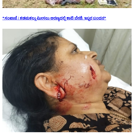
*ಸಂಪಾಜೆ | ಕಡಮಕಲ್ಲು ಮೀಸಲು ಅರಣ್ಯದಲ್ಲಿ ಕಾಟಿ ಬೇಟೆ: ಇಬ್ಬರ ಬಂಧನ*