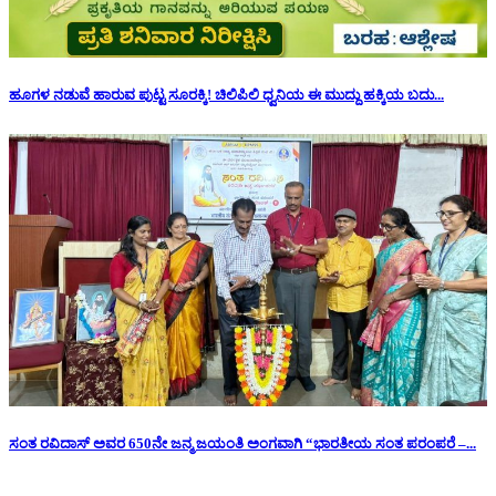
ಹೂಗಳ ನಡುವೆ ಹಾರುವ ಪುಟ್ಟ ಸೂರಕ್ಕಿ! ಚಿಲಿಪಿಲಿ ಧ್ವನಿಯ ಈ ಮುದ್ದು ಹಕ್ಕಿಯ ಬದು...
ಸಂತ ರವಿದಾಸ್ ಅವರ 650ನೇ ಜನ್ಮ ಜಯಂತಿ ಅಂಗವಾಗಿ “ಭಾರತೀಯ ಸಂತ ಪರಂಪರೆ –...