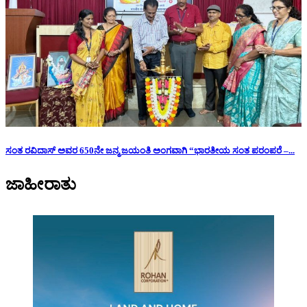
ಸಂತ ರವಿದಾಸ್ ಅವರ 650ನೇ ಜನ್ಮ ಜಯಂತಿ ಅಂಗವಾಗಿ “ಭಾರತೀಯ ಸಂತ ಪರಂಪರೆ –...
ಜಾಹೀರಾತು