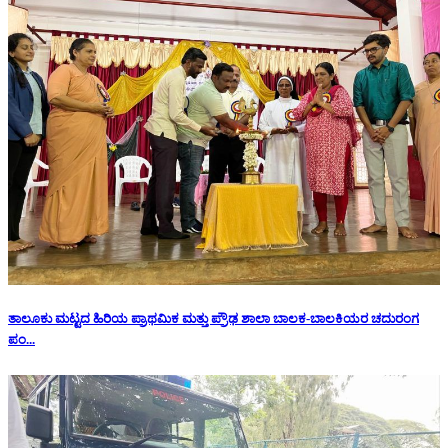
ತಾಲೂಕು ಮಟ್ಟದ ಹಿರಿಯ ಪ್ರಾಥಮಿಕ ಮತ್ತು ಪ್ರೌಢ ಶಾಲಾ ಬಾಲಕ-ಬಾಲಕಿಯರ ಚದುರಂಗ
ಪಂ...