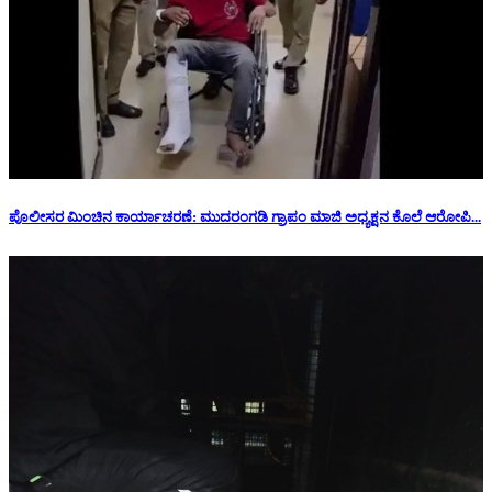
ಪೊಲೀಸರ ಮಿಂಚಿನ ಕಾರ್ಯಾಚರಣೆ: ಮುದರಂಗಡಿ ಗ್ರಾಪಂ ಮಾಜಿ ಅಧ್ಯಕ್ಷನ‌ ಕೊಲೆ ಆರೋಪಿ...