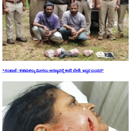
*ಸಂಪಾಜೆ | ಕಡಮಕಲ್ಲು ಮೀಸಲು ಅರಣ್ಯದಲ್ಲಿ ಕಾಟಿ ಬೇಟೆ: ಇಬ್ಬರ ಬಂಧನ*