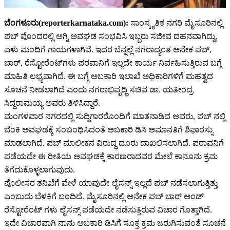
ಬೆಂಗಳೂರು(reporterkarnataka.com):
ಸಾಂಸ್ಕೃತಿಕ ನಗರಿ ಮೈಸೂರಿನಲ್ಲಿ
ಪಬ್ ವೊಂದರಲ್ಲಿ ಅಗ್ನಿ ಅವಘಡ ಸಂಭವಿಸಿ ಇಬ್ಬರು ಸಜೀವ ದಹನವಾಗಿದ್ದು,
ಏಳು ಮಂದಿಗೆ ಗಾಯಗಳಾಗಿವೆ. ಇದರ ಬೆನ್ನಲ್ಲೆ ನಗರಾದ್ಯಂತ ಅನೇಕ ಪಬ್,
ಬಾರ್, ರೆಸ್ಟೋರೆಂಟ್‌ಗಳು ಪರವಾನಿಗೆ ಇಲ್ಲದೇ ಕಾರ್ಯ ನಿರ್ವಹಿಸುತ್ತಿರುವ ಬಗ್ಗೆ
ಮಾಹಿತಿ ಲಭ್ಯವಾಗಿದೆ. ಈ ಬಗ್ಗೆ ಅಬಕಾರಿ ಇಲಾಖೆ ಅಧಿಕಾರಿಗಳಿಗೆ ಮಹತ್ವದ
ಸೂಚನೆ ನೀಡಲಾಗಿದೆ ಎಂದು ನಗರಾಭಿವೃದ್ಧಿ ಸಚಿವ ಡಾ. ಯತೀಂದ್ರ
ಸಿದ್ದರಾಮಯ್ಯ ಅವರು ತಿಳಿಸಿದ್ದಾರೆ.
ಮಂಗಳವಾರ ನಗರದಲ್ಲಿ ಸುದ್ದಿಗಾರರೊಂದಿಗೆ ಮಾತನಾಡಿದ ಅವರು, ಪಬ್ ನಲ್ಲಿ
ಬೆಂಕಿ ಅವಘಡಕ್ಕೆ ಸಂಬಂಧಿಸಿದಂತೆ ಅಬಕಾರಿ ಡಿಸಿ ಅಮಾನತಿಗೆ ಶಿಫಾರಸ್ಸು
ಮಾಡಲಾಗಿದೆ. ಪಬ್ ಮಾಲೀಕನ ವಿರುದ್ಧ ದೂರು ದಾಖಲಿಸಲಾಗಿದೆ. ಪರಾವನಿಗೆ
ಪಡೆಯದೇ ಈ ರೀತಿಯ ಅವಘಡಕ್ಕೆ ಕಾರಣರಾದವರ ಮೇಲೆ ಕಾನೂನು ಕ್ರಮ
ತೆಗೆದುಕೊಳ್ಳಲಾಗುವುದು.
ಪೊಲೀಸರ ತನಿಖೆಗೆ ವೇಳೆ ಯಾವುದೇ ಲೈಸನ್ಸ್ ಇಲ್ಲದೆ ಪಬ್ ನಡೆಸಲಾಗುತ್ತಿತ್ತು
ಎಂಬುದು ಬೆಳಕಿಗೆ ಬಂದಿದೆ. ಮೈಸೂರಿನಲ್ಲಿ ಅನೇಕ ಪಬ್ ಬಾರ್ ಅಂಡ್
ರೆಸ್ಟೋರೆಂಟ್ ಗಳು ಲೈಸನ್ಸ್ ಪಡೆಯದೇ ನಡೆಸುತ್ತಿರುವ ವಿಚಾರ ಗೊತ್ತಾಗಿದೆ.
ಇದೇ ವಿಚಾರವಾಗಿ ನಾನು ಅಬಕಾರಿ ಡಿಸಿಗೆ ಸೂಕ್ತ ಕ್ರಮ ಜರುಗಿಸುವಂತೆ ಸೂಚನೆ