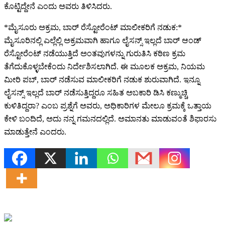
ಕೊಟ್ಟಿದ್ದೇನೆ ಎಂದು ಅವರು ತಿಳಿಸಿದರು.
*ಮೈಸೂರು ಅಕ್ರಮ, ಬಾರ್ ರೆಸ್ಟೋರೆಂಟ್‌ ಮಾಲೀಕರಿಗೆ ನಡುಕ:*
ಮೈಸೂರಿನಲ್ಲಿ ಎಲ್ಲೆಲ್ಲಿ ಅಕ್ರಮವಾಗಿ ಹಾಗೂ ಲೈಸನ್ಸ್ ಇಲ್ಲದೆ ಬಾರ್ ಆಂಡ್
ರೆಸ್ಟೋರೆಂಟ್ ನಡೆಯುತ್ತಿದೆ ಅಂತವುಗಳನ್ನು ಗುರುತಿಸಿ ಕಠಿಣ ಕ್ರಮ
ತೆಗೆದುಕೊಳ್ಳಬೇಕೆಂದು ನಿರ್ದೇಶಿಸಲಾಗಿದೆ. ಈ ಮೂಲಕ ಅಕ್ರಮ, ನಿಯಮ
ಮೀರಿ ಪಬ್, ಬಾರ್ ನಡೆಸುವ ಮಾಲೀಕರಿಗೆ ನಡುಕ ಶುರುವಾಗಿದೆ. ಇನ್ನೂ
ಲೈಸನ್ಸ್ ಇಲ್ಲದೆ ಬಾರ್ ನಡೆಸುತ್ತಿದ್ದರೂ ಸಹಿತ ಅಬಕಾರಿ ಡಿಸಿ ಕಣ್ಮುಚ್ಚಿ
ಕುಳಿತಿದ್ದರಾ? ಎಂಬ ಪ್ರಶ್ನೆಗೆ ಅವರು, ಅಧಿಕಾರಿಗಳ ಮೇಲೂ ಕ್ರಮಕ್ಕೆ ಒತ್ತಾಯ
ಕೇಳಿ ಬಂದಿದೆ, ಅದು ನನ್ನ ಗಮನದಲ್ಲಿದೆ. ಅಮಾನತು ಮಾಡುವಂತೆ ಶಿಫಾರಸು
ಮಾಡುತ್ತೇನೆ ಎಂದರು.