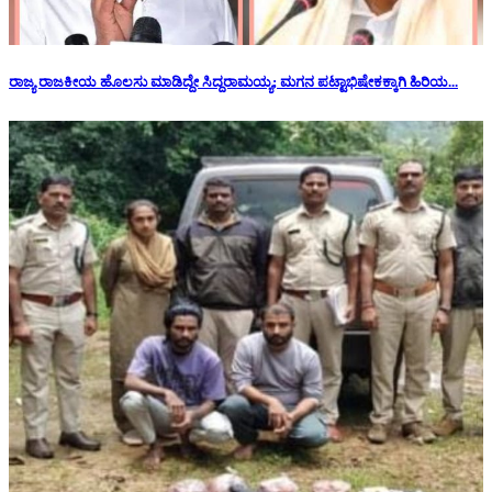
ರಾಜ್ಯ ರಾಜಕೀಯ ಹೊಲಸು ಮಾಡಿದ್ದೇ ಸಿದ್ದರಾಮಯ್ಯ; ಮಗನ ಪಟ್ಟಾಭಿಷೇಕಕ್ಕಾಗಿ ಹಿರಿಯ...