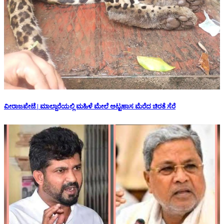
ವೀರಾಜಪೇಟೆ | ಮಾಲ್ದಾರೆಯಲ್ಲಿ ಮಹಿಳೆ ಮೇಲೆ ಅಟ್ಟಹಾಸ ಮೆರೆದ ಚಿರತೆ ಸೆರೆ