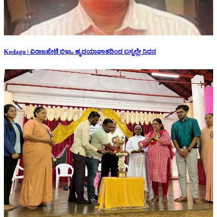
Kodagu | ವಿರಾಜಪೇಟೆ ಬಿಇಒ ಹೃದಯಾಘಾತದಿಂದ ಬಸ್ನಲ್ಲೇ ನಿಧನ