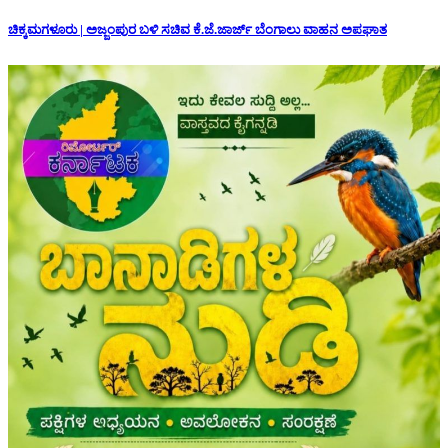
ಚಿಕ್ಕಮಗಳೂರು | ಅಜ್ಜಂಪುರ ಬಳಿ ಸಚಿವ ಕೆ.ಜೆ.ಜಾರ್ಜ್ ಬೆಂಗಾಲು ವಾಹನ ಅಪಘಾತ