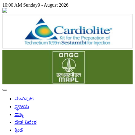
10:00 AM
Sunday
9 - August 2026
ಮುಖಪುಟ
ಸ್ಥಳೀಯ
ರಾಜ್ಯ
ದೇಶ-ವಿದೇಶ
ಕ್ರೀಡೆ