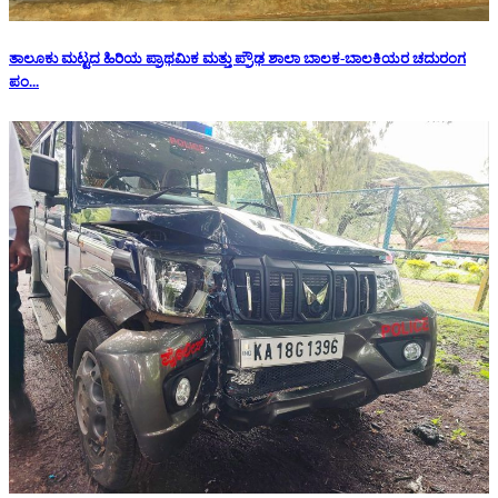
ತಾಲೂಕು ಮಟ್ಟದ ಹಿರಿಯ ಪ್ರಾಥಮಿಕ ಮತ್ತು ಪ್ರೌಢ ಶಾಲಾ ಬಾಲಕ-ಬಾಲಕಿಯರ ಚದುರಂಗ
ಪಂ...