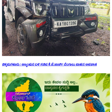
ಚಿಕ್ಕಮಗಳೂರು | ಅಜ್ಜಂಪುರ ಬಳಿ ಸಚಿವ ಕೆ.ಜೆ.ಜಾರ್ಜ್ ಬೆಂಗಾಲು ವಾಹನ ಅಪಘಾತ