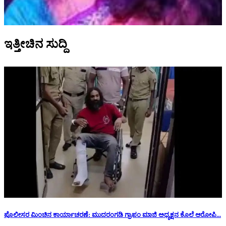
ಇತ್ತೀಚಿನ ಸುದ್ದಿ
ಪೊಲೀಸರ ಮಿಂಚಿನ ಕಾರ್ಯಾಚರಣೆ: ಮುದರಂಗಡಿ ಗ್ರಾಪಂ ಮಾಜಿ ಅಧ್ಯಕ್ಷನ‌ ಕೊಲೆ ಆರೋಪಿ...