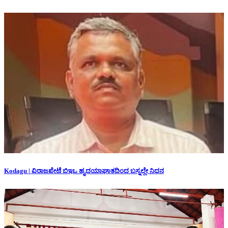
Kodagu | ವಿರಾಜಪೇಟೆ ಬಿಇಒ ಹೃದಯಾಘಾತದಿಂದ ಬಸ್ನಲ್ಲೇ ನಿಧನ