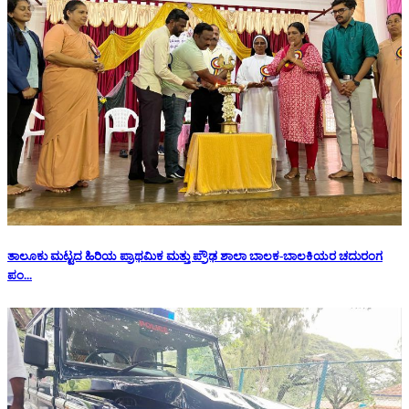
ತಾಲೂಕು ಮಟ್ಟದ ಹಿರಿಯ ಪ್ರಾಥಮಿಕ ಮತ್ತು ಪ್ರೌಢ ಶಾಲಾ ಬಾಲಕ-ಬಾಲಕಿಯರ ಚದುರಂಗ
ಪಂ...