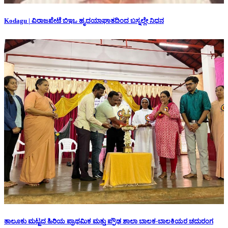
Kodagu | ವಿರಾಜಪೇಟೆ ಬಿಇಒ ಹೃದಯಾಘಾತದಿಂದ ಬಸ್ನಲ್ಲೇ ನಿಧನ
ತಾಲೂಕು ಮಟ್ಟದ ಹಿರಿಯ ಪ್ರಾಥಮಿಕ ಮತ್ತು ಪ್ರೌಢ ಶಾಲಾ ಬಾಲಕ-ಬಾಲಕಿಯರ ಚದುರಂಗ