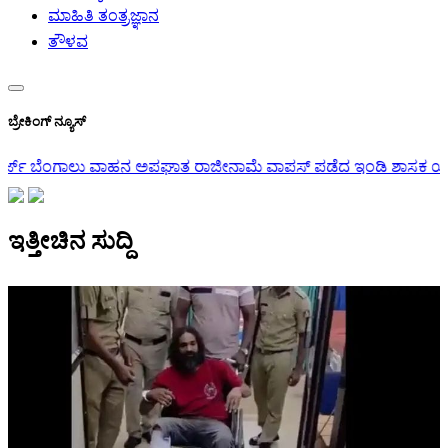
ಮಾಹಿತಿ ತಂತ್ರಜ್ಞಾನ
ತೌಳವ
ಬ್ರೇಕಿಂಗ್ ನ್ಯೂಸ್
ಜೀನಾಮೆ ವಾಪಸ್ ಪಡೆದ ಇಂಡಿ ಶಾಸಕ ಯಶವಂತರಾಯಗೌಡ ಪಾಟೀಲ್: ಸಚಿವ ಲ
ಇತ್ತೀಚಿನ ಸುದ್ದಿ