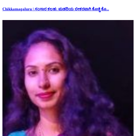
Chikkamagaluru | ಸಂಸಾರ ಕಲಹ: ಮಡದಿಯ ಭೀಕರವಾಗಿ ಕೊಚ್ಚಿ ಕೊ...