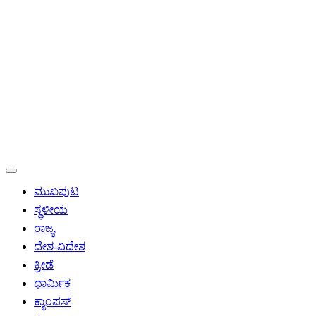
ಮುಖಪುಟ
ಸ್ಥಳೀಯ
ರಾಜ್ಯ
ದೇಶ-ವಿದೇಶ
ಕ್ರೀಡೆ
ಧಾರ್ಮಿಕ
ಕ್ಯಾಂಪಸ್