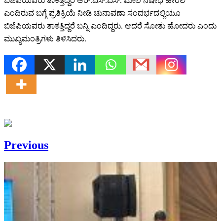
ಬಿಜೆಪಿಯವರು ತಾಕತ್ತಿದ್ದರೆ ಆರ್.ಎಸ್.ಎಸ್. ಮೇಲೆ ನಿಷೇಧ ಹೇರಲಿ
ಎಂದಿರುವ ಬಗ್ಗೆ ಪ್ರತಿಕ್ರಿಯೆ ನೀಡಿ ಚುನಾವಣಾ ಸಂದರ್ಭದಲ್ಲಿಯೂ
ಬಿಜೆಪಿಯವರು ತಾಕತ್ತಿದ್ದರೆ ಬನ್ನಿ ಎಂದಿದ್ದರು. ಆದರೆ ಸೋತು ಹೋದರು ಎಂದು
ಮುಖ್ಯಮಂತ್ರಿಗಳು ತಿಳಿಸಿದರು.
Previous