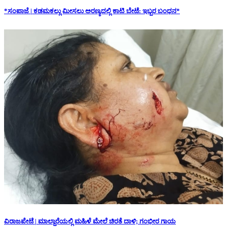
*ಸಂಪಾಜೆ | ಕಡಮಕಲ್ಲು ಮೀಸಲು ಅರಣ್ಯದಲ್ಲಿ ಕಾಟಿ ಬೇಟೆ: ಇಬ್ಬರ ಬಂಧನ*
ವಿರಾಜಪೇಟೆ | ಮಾಲ್ದಾರೆಯಲ್ಲಿ ಮಹಿಳೆ ಮೇಲೆ ಚಿರತೆ ದಾಳಿ; ಗಂಭೀರ ಗಾಯ