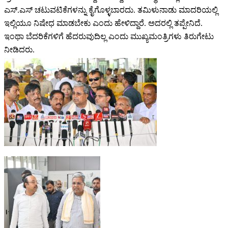
ಎಸ್.ಎಸ್ ಚಟುವಟಿಕೆಗಳನ್ನು ಕೈಗೊಳ್ಳಬಾರದು. ತಮಿಳುನಾಡು ಮಾದರಿಯಲ್ಲಿ
ಇಲ್ಲಿಯೂ ನಿಷೇಧ ಮಾಡಬೇಕು ಎಂದು ಹೇಳಿದ್ದಾರೆ. ಅದರಲ್ಲಿ ತಪ್ಪೇನಿದೆ.
ಇಂಥಾ ಬೆದರಿಕೆಗಳಿಗೆ ಹೆದರುವುದಿಲ್ಲ ಎಂದು ಮುಖ್ಯಮಂತ್ರಿಗಳು ತಿರುಗೇಟು
ನೀಡಿದರು.