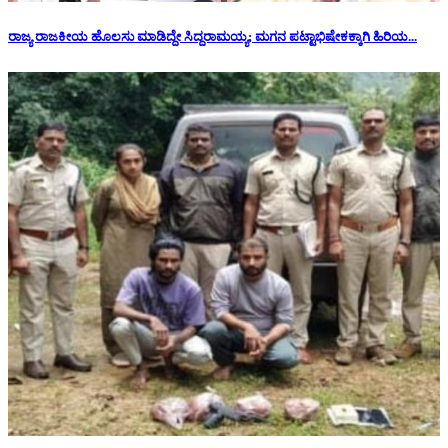
ರಾಜ್ಯ ರಾಜಕೀಯ ಹೊಲಸು ಮಾಡಿದ್ದೇ ಸಿದ್ದರಾಮಯ್ಯ; ಮಗನ ಪಟ್ಟಾಭಿಷೇಕಕ್ಕಾಗಿ ಹಿರಿಯ...