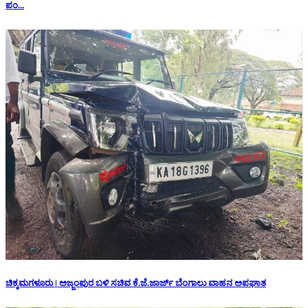
ಪಂ...
ಚಿಕ್ಕಮಗಳೂರು | ಅಜ್ಜಂಪುರ ಬಳಿ ಸಚಿವ ಕೆ.ಜೆ.ಜಾರ್ಜ್ ಬೆಂಗಾಲು ವಾಹನ ಅಪಘಾತ