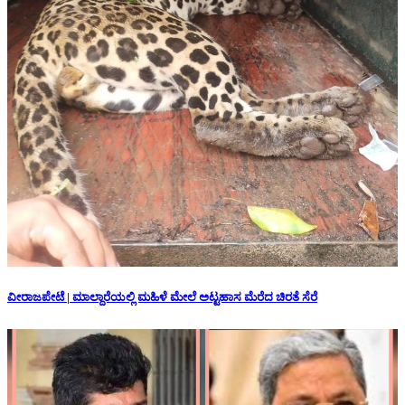
ವೀರಾಜಪೇಟೆ | ಮಾಲ್ದಾರೆಯಲ್ಲಿ ಮಹಿಳೆ ಮೇಲೆ ಅಟ್ಟಹಾಸ ಮೆರೆದ ಚಿರತೆ ಸೆರೆ