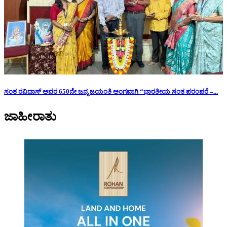
ಸಂತ ರವಿದಾಸ್ ಅವರ 650ನೇ ಜನ್ಮ ಜಯಂತಿ ಅಂಗವಾಗಿ “ಭಾರತೀಯ ಸಂತ ಪರಂಪರೆ –...
ಜಾಹೀರಾತು