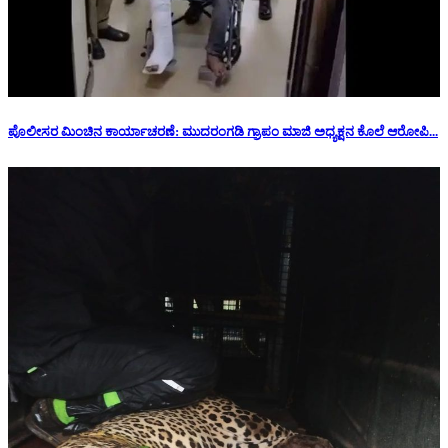
ಪೊಲೀಸರ ಮಿಂಚಿನ ಕಾರ್ಯಾಚರಣೆ: ಮುದರಂಗಡಿ ಗ್ರಾಪಂ ಮಾಜಿ ಅಧ್ಯಕ್ಷನ‌ ಕೊಲೆ ಆರೋಪಿ...