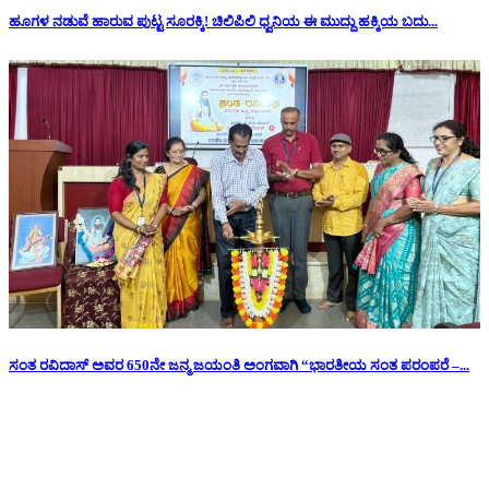
ಹೂಗಳ ನಡುವೆ ಹಾರುವ ಪುಟ್ಟ ಸೂರಕ್ಕಿ! ಚಿಲಿಪಿಲಿ ಧ್ವನಿಯ ಈ ಮುದ್ದು ಹಕ್ಕಿಯ ಬದು...
ಸಂತ ರವಿದಾಸ್ ಅವರ 650ನೇ ಜನ್ಮ ಜಯಂತಿ ಅಂಗವಾಗಿ “ಭಾರತೀಯ ಸಂತ ಪರಂಪರೆ –...