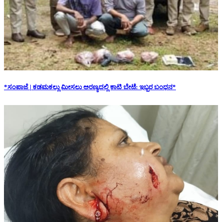
*ಸಂಪಾಜೆ | ಕಡಮಕಲ್ಲು ಮೀಸಲು ಅರಣ್ಯದಲ್ಲಿ ಕಾಟಿ ಬೇಟೆ: ಇಬ್ಬರ ಬಂಧನ*