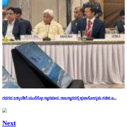
ಗದಗದ ಲಕ್ಕುಂಡಿಗೆ ಯುನೆಸ್ಕೋ ಸ್ಥಾನಮಾನ: ರಾಜಸ್ಥಾನದಲ್ಲಿ ಪ್ರವಾಸೋದ್ಯಮ ಸಚಿವ ಎ...
Next