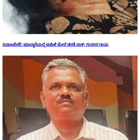
ವಿರಾಜಪೇಟೆ | ಮಾಲ್ದಾರೆಯಲ್ಲಿ ಮಹಿಳೆ ಮೇಲೆ ಚಿರತೆ ದಾಳಿ; ಗಂಭೀರ ಗಾಯ