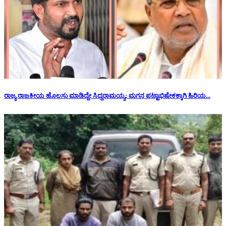
ರಾಜ್ಯ ರಾಜಕೀಯ ಹೊಲಸು ಮಾಡಿದ್ದೇ ಸಿದ್ದರಾಮಯ್ಯ; ಮಗನ ಪಟ್ಟಾಭಿಷೇಕಕ್ಕಾಗಿ ಹಿರಿಯ...