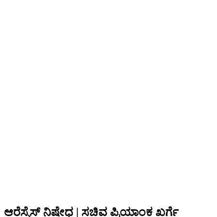
ಆರೆಸ್ಸೆಸ್ ನಿಷೇಧ | ಸಚಿವ ಪ್ರಿಯಾಂಕ ಖರ್ಗೆ