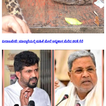
ವೀರಾಜಪೇಟೆ | ಮಾಲ್ದಾರೆಯಲ್ಲಿ ಮಹಿಳೆ ಮೇಲೆ ಅಟ್ಟಹಾಸ ಮೆರೆದ ಚಿರತೆ ಸೆರೆ