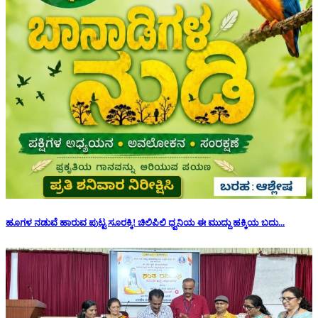
ಹೂಗಳ ನಡುವೆ ಹಾರುವ ಪುಟ್ಟ ಸೂರಕ್ಕಿ! ಚಿಲಿಪಿಲಿ ಧ್ವನಿಯ ಈ ಮುದ್ದು ಹಕ್ಕಿಯ ಬದು...