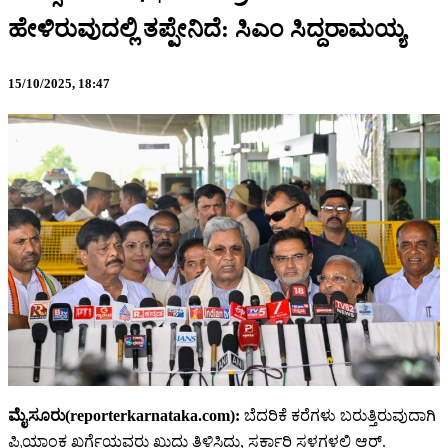
ಹೇಳಿರುವುದಲ್ಲಿ ತಪ್ಪೇನಿದೆ: ಸಿಎಂ ಸಿದ್ದರಾಮಯ್ಯ
15/10/2025,
18:47
ಮೈಸೂರು(reporterkarnataka.com):
ಬೆದರಿಕೆ ಕರೆಗಳು ಬರುತ್ತಿರುವುದಾಗಿ
ಪ್ರಿಯಾಂಕ ಖರ್ಗೆಯವರು ಖುದ್ದು ತಿಳಿಸಿದ್ದು, ಸರ್ಕಾರಿ ಸ್ಥಳಗಳಲ್ಲಿ ಆರ್.