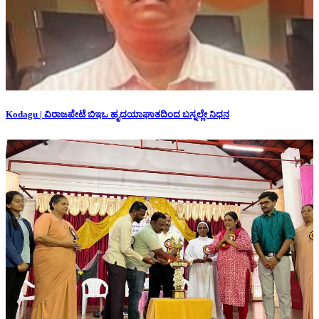
Kodagu | ವಿರಾಜಪೇಟೆ ಬಿಇಒ ಹೃದಯಾಘಾತದಿಂದ ಬಸ್ನಲ್ಲೇ ನಿಧನ