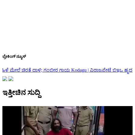
ಬ್ರೇಕಿಂಗ್ ನ್ಯೂಸ್
ಗಾಯ
Kodagu | ವಿರಾಜಪೇಟೆ ಬಿಇಒ ಹೃದಯಾಘಾತದಿಂದ ಬಸ್ನಲ್ಲೇ ನಿಧನ
ಚಿಕ್ಕಮ
ಇತ್ತೀಚಿನ ಸುದ್ದಿ