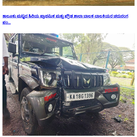
ತಾಲೂಕು ಮಟ್ಟದ ಹಿರಿಯ ಪ್ರಾಥಮಿಕ ಮತ್ತು ಪ್ರೌಢ ಶಾಲಾ ಬಾಲಕ-ಬಾಲಕಿಯರ ಚದುರಂಗ
ಪಂ...