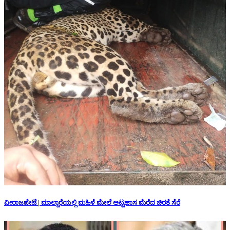
ವೀರಾಜಪೇಟೆ | ಮಾಲ್ದಾರೆಯಲ್ಲಿ ಮಹಿಳೆ ಮೇಲೆ ಅಟ್ಟಹಾಸ ಮೆರೆದ ಚಿರತೆ ಸೆರೆ