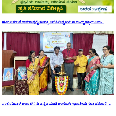
ಹೂಗಳ ನಡುವೆ ಹಾರುವ ಪುಟ್ಟ ಸೂರಕ್ಕಿ! ಚಿಲಿಪಿಲಿ ಧ್ವನಿಯ ಈ ಮುದ್ದು ಹಕ್ಕಿಯ ಬದು...
ಸಂತ ರವಿದಾಸ್ ಅವರ 650ನೇ ಜನ್ಮ ಜಯಂತಿ ಅಂಗವಾಗಿ “ಭಾರತೀಯ ಸಂತ ಪರಂಪರೆ –...