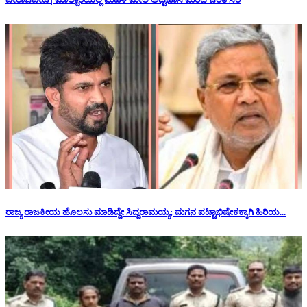
ರಾಜ್ಯ ರಾಜಕೀಯ ಹೊಲಸು ಮಾಡಿದ್ದೇ ಸಿದ್ದರಾಮಯ್ಯ; ಮಗನ ಪಟ್ಟಾಭಿಷೇಕಕ್ಕಾಗಿ ಹಿರಿಯ...