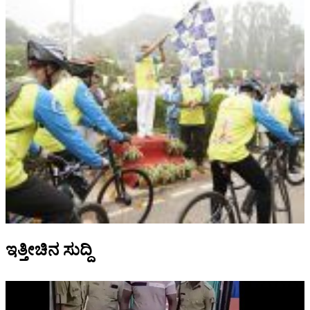
ಇತ್ತೀಚಿನ ಸುದ್ದಿ