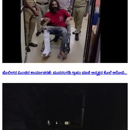
ಪೊಲೀಸರ ಮಿಂಚಿನ ಕಾರ್ಯಾಚರಣೆ: ಮುದರಂಗಡಿ ಗ್ರಾಪಂ ಮಾಜಿ ಅಧ್ಯಕ್ಷನ‌ ಕೊಲೆ ಆರೋಪಿ...