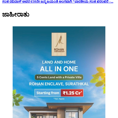
ಸಂತ ರವಿದಾಸ್ ಅವರ 650ನೇ ಜನ್ಮ ಜಯಂತಿ ಅಂಗವಾಗಿ “ಭಾರತೀಯ ಸಂತ ಪರಂಪರೆ –...
ಜಾಹೀರಾತು