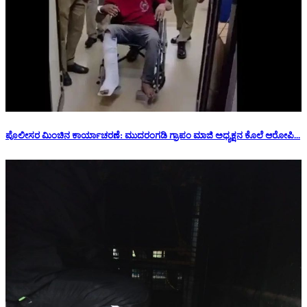
ಪೊಲೀಸರ ಮಿಂಚಿನ ಕಾರ್ಯಾಚರಣೆ: ಮುದರಂಗಡಿ ಗ್ರಾಪಂ ಮಾಜಿ ಅಧ್ಯಕ್ಷನ‌ ಕೊಲೆ ಆರೋಪಿ...