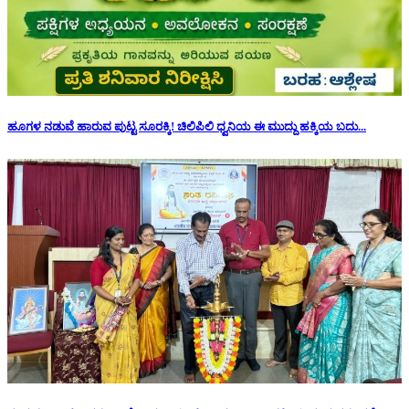
ಹೂಗಳ ನಡುವೆ ಹಾರುವ ಪುಟ್ಟ ಸೂರಕ್ಕಿ! ಚಿಲಿಪಿಲಿ ಧ್ವನಿಯ ಈ ಮುದ್ದು ಹಕ್ಕಿಯ ಬದು...