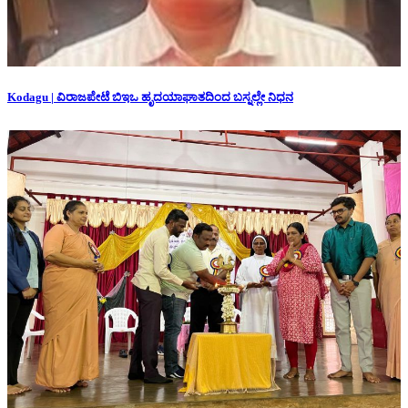
Kodagu | ವಿರಾಜಪೇಟೆ ಬಿಇಒ ಹೃದಯಾಘಾತದಿಂದ ಬಸ್ನಲ್ಲೇ ನಿಧನ