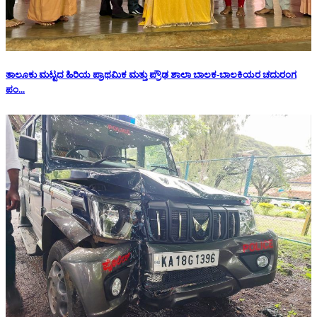
ತಾಲೂಕು ಮಟ್ಟದ ಹಿರಿಯ ಪ್ರಾಥಮಿಕ ಮತ್ತು ಪ್ರೌಢ ಶಾಲಾ ಬಾಲಕ-ಬಾಲಕಿಯರ ಚದುರಂಗ
ಪಂ...