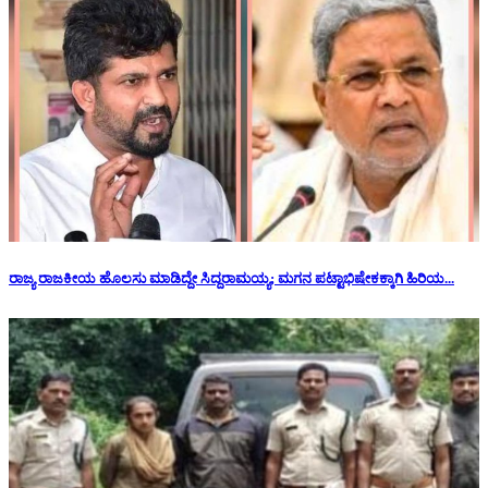
ರಾಜ್ಯ ರಾಜಕೀಯ ಹೊಲಸು ಮಾಡಿದ್ದೇ ಸಿದ್ದರಾಮಯ್ಯ; ಮಗನ ಪಟ್ಟಾಭಿಷೇಕಕ್ಕಾಗಿ ಹಿರಿಯ...