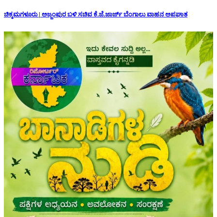
ಚಿಕ್ಕಮಗಳೂರು | ಅಜ್ಜಂಪುರ ಬಳಿ ಸಚಿವ ಕೆ.ಜೆ.ಜಾರ್ಜ್ ಬೆಂಗಾಲು ವಾಹನ ಅಪಘಾತ