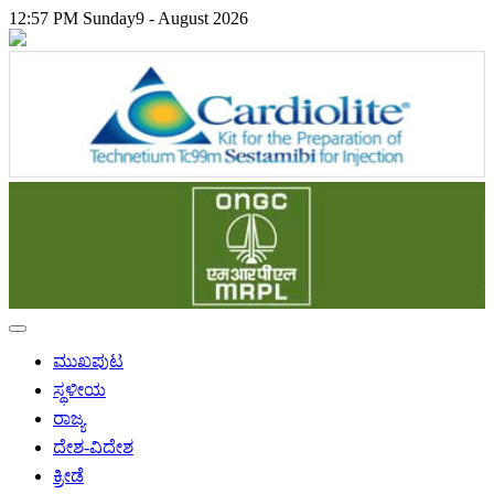
12:57 PM
Sunday
9 - August 2026
ಮುಖಪುಟ
ಸ್ಥಳೀಯ
ರಾಜ್ಯ
ದೇಶ-ವಿದೇಶ
ಕ್ರೀಡೆ