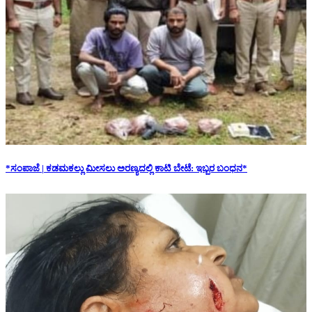
*ಸಂಪಾಜೆ | ಕಡಮಕಲ್ಲು ಮೀಸಲು ಅರಣ್ಯದಲ್ಲಿ ಕಾಟಿ ಬೇಟೆ: ಇಬ್ಬರ ಬಂಧನ*