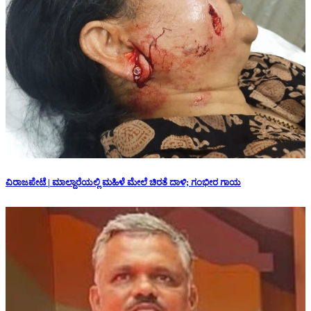
ವಿರಾಜಪೇಟೆ | ಮಾಲ್ದಾರೆಯಲ್ಲಿ ಮಹಿಳೆ ಮೇಲೆ ಚಿರತೆ ದಾಳಿ; ಗಂಭೀರ ಗಾಯ