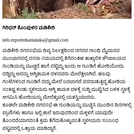
ಗಿರಿಧರ್ ಕೊಂಪುಳಿರ ಮಡಿಕೇರಿ
info.reporterkarnataka@gmail.com
ಮಡಿಕೇರಿ ನಗರಸಭೆಯ ದಿವ್ಯ ನಿರ್ಲಕ್ಷದಿಂದ ನಗರದ ಗಾಂಧಿ ಮೈದಾನದ
ಮುಂಭಾಗದಲ್ಲಿ ದಸರಾ ಸಮಯದಲ್ಲಿ ತೆಗೆದಂತಹ ತಾತ್ಕಾಲಿಕ ಶೌಚಾಲಯದ
ಗುಂಡಿಯನ್ನು ಮುಚ್ಚದೆ ಹಾಗೆ ಬಿಟ್ಟಿದ್ದು ಇಂದು ಅ ಗುಂಡಿಗೆ ಹೋರಿಯೋದು
ಬಿದ್ದಿದ್ದು ಅದನ್ನು ಅಗ್ನಿಶಾಮಕ ದಳದವರು ಮೇಲೆತ್ತಲಾಗಿದೆ. ಹಲವು
ಗಂಟೆಗಳಿಂದ ಗುಂಡಿಗೆ ಬಿದ್ದು ಮೇಲೆ ಬರಲಾಗದೆ ಪರದಾಡುತ್ತಿದ್ದ ಹೋರಿಯ
ಸಂಕಷ್ಟ ಕಂಡು ಸ್ಥಳೀಯರು ಅಗ್ನಿ ಶಾಮಕ ದಳಕ್ಕೆ ಸುದ್ದಿ ಮುಟ್ಟಿಸಿದ ಬಳಿಕ ಸ್ಥಳಕ್ಕೆ
ಆಗಮಿಸಿ ಹೋರಿಯನ್ನು ಮೇಲೆತ್ತುವಲ್ಲಿ ಯಶಸ್ವಿಯಾದರು.
ಕೂಡಲೇ ಮಡಿಕೇರಿ ನಗರಸಭೆ ಈ ಗುಂಡಿಯನ್ನು ಮುಚ್ಚಿಸಿ ಮುಂದಿನ ದಿನಗಳಲ್ಲಿ
ಪ್ರಾಣಿಗಳು ಹಾಗೂ ಇಲ್ಲಿ ಶಾಲೆ ಇರುವುದರಿಂದ ಮಕ್ಕಳಿಗೆ ಯಾವುದೇ
ತೊಂದರೆಯಾಗದಂತೆ ಕ್ರಮ ತೆಗೆದುಕೊಳ್ಳುವಂತೆ ಸ್ಥಳೀಯರು ಸಂಬಂಧ
ಪಟ್ಟವರಲ್ಲಿ ಒತ್ತಾಯ ಮಾಡಿದ್ದಾರೆ.