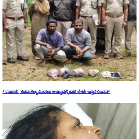
*ಸಂಪಾಜೆ | ಕಡಮಕಲ್ಲು ಮೀಸಲು ಅರಣ್ಯದಲ್ಲಿ ಕಾಟಿ ಬೇಟೆ: ಇಬ್ಬರ ಬಂಧನ*