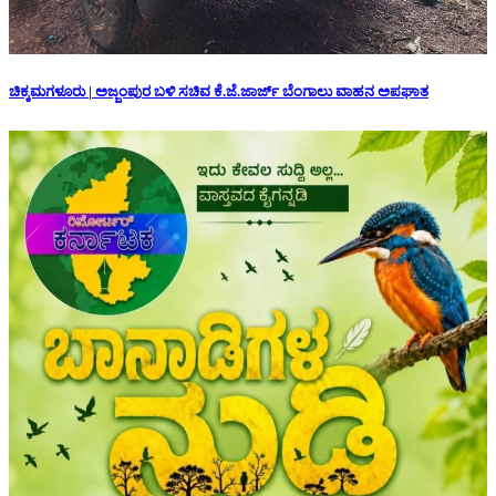
ಚಿಕ್ಕಮಗಳೂರು | ಅಜ್ಜಂಪುರ ಬಳಿ ಸಚಿವ ಕೆ.ಜೆ.ಜಾರ್ಜ್ ಬೆಂಗಾಲು ವಾಹನ ಅಪಘಾತ