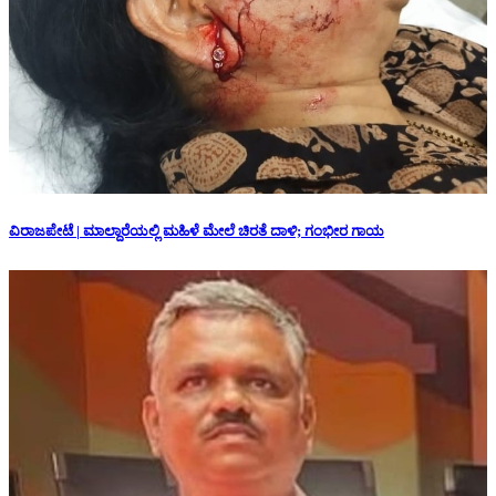
ವಿರಾಜಪೇಟೆ | ಮಾಲ್ದಾರೆಯಲ್ಲಿ ಮಹಿಳೆ ಮೇಲೆ ಚಿರತೆ ದಾಳಿ; ಗಂಭೀರ ಗಾಯ