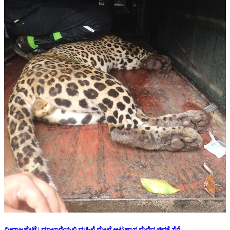
ವೀರಾಜಪೇಟೆ | ಮಾಲ್ದಾರೆಯಲ್ಲಿ ಮಹಿಳೆ ಮೇಲೆ ಅಟ್ಟಹಾಸ ಮೆರೆದ ಚಿರತೆ ಸೆರೆ