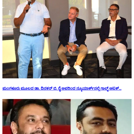
ಮಂಗಳೂರು ಮೂಲದ ಡಾ. ದಿನಕರ್ ಬಿ. ರೈ ಅವರಿಂದ ನ್ಯೂಯಾರ್ಕ್‌ನಲ್ಲಿ ಗಾಲ್ಫ್ ಆಟಕ್...