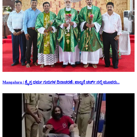
Mangaluru | ಕ್ರೈಸ್ತ ಧರ್ಮ ಗುರುಗಳ ದಿನಾಚರಣೆ: ಪಾಲ್ದನೆ ಚರ್ಚ್ ನಲ್ಲಿ ಮೂವರು...