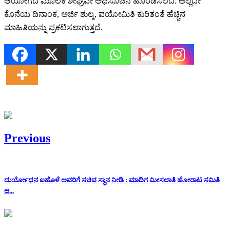
ಆಯೋಗದ ಮೂಲಕ ಶೀಘ್ರವೇ ಅಧಿಸೂಚನೆ ಹೊರಡಿಸಲಿದೆ. ಅಲ್ಲದೇ
ಕೊನೆಯ ದಿನಾಂಕ, ಅರ್ಜಿ ಶುಲ್ಕ, ವಯೋಮಿತಿ ಕುರಿತಂತೆ ಹೆಚ್ಚಿನ
ಮಾಹಿತಿಯನ್ನು ಪ್ರಕಟಿಸಲಾಗುತ್ತದೆ.
Previous
ದುರ್ಯೋಧನ ಐಹೊಳೆ ಅವರಿಗೆ ಸಚಿವ ಸ್ಥಾನ ನೀಡಿ : ಮಾದಿಗ ಮೀಸಲಾತಿ ಹೋರಾಟ ಸಮಿತಿ
ಆ...