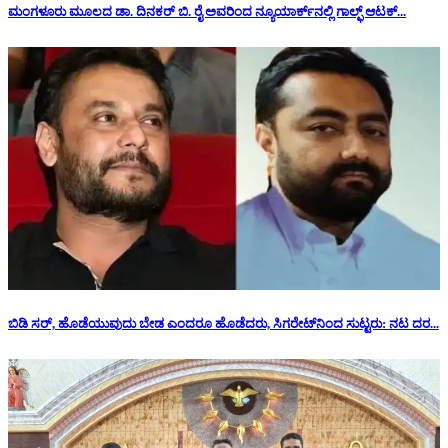
ಮಂಗಳೂರು ಮೂಲದ ಡಾ. ದಿನಕರ್ ಬಿ. ರೈ ಅವರಿಂದ ನ್ಯೂಯಾರ್ಕ್‌ನಲ್ಲಿ ಗಾಲ್ಫ್ ಆಟಕ್...
ಬಿಡಿ ಸರ್, ಹೊಡೆಯುವುದು ಬೇಡ ಎಂದರೂ ಹೊಡೆದರು, ಸಿಗರೇಟ್‌ನಿಂದ ಸುಟ್ಟರು: ನಟ ದರ...