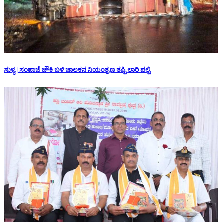
ಸುಳ್ಯ | ಸಂಪಾಜೆ ಚೌಕಿ ಬಳಿ ಚಾಲಕನ ನಿಯಂತ್ರಣ ತಪ್ಪಿ ಲಾರಿ ಪಲ್ಟಿ