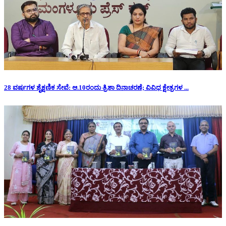
28 ವರ್ಷಗಳ ಶೈಕ್ಷಣಿಕ ಸೇವೆ: ಆ.10ರಂದು ತ್ರಿಶಾ ದಿನಾಚರಣೆ; ವಿವಿಧ ಕ್ಷೇತ್ರಗಳ ...