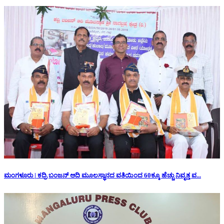
ಮಂಗಳೂರು | ಕದ್ರಿ ಬಂಜನ್ ಆದಿ ಮೂಲಸ್ಥಾನದ ವತಿಯಿಂದ 60ಕ್ಕೂ ಹೆಚ್ಚು ನಿವೃತ್ತ ವ...