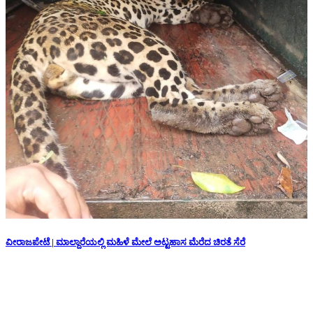
ವೀರಾಜಪೇಟೆ | ಮಾಲ್ದಾರೆಯಲ್ಲಿ ಮಹಿಳೆ ಮೇಲೆ ಅಟ್ಟಹಾಸ ಮೆರೆದ ಚಿರತೆ ಸೆರೆ