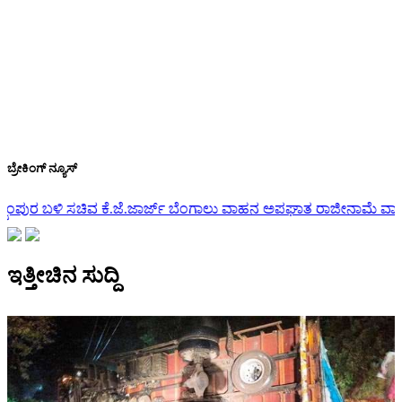
ಬ್ರೇಕಿಂಗ್ ನ್ಯೂಸ್
ರ್ಜ್ ಬೆಂಗಾಲು ವಾಹನ ಅಪಘಾತ
ರಾಜೀನಾಮೆ ವಾಪಸ್ ಪಡೆದ ಇಂಡಿ ಶಾಸಕ ಯಶವ
ಇತ್ತೀಚಿನ ಸುದ್ದಿ