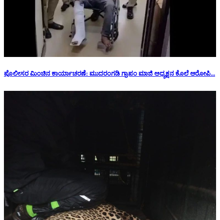
ಪೊಲೀಸರ ಮಿಂಚಿನ ಕಾರ್ಯಾಚರಣೆ: ಮುದರಂಗಡಿ ಗ್ರಾಪಂ ಮಾಜಿ ಅಧ್ಯಕ್ಷನ‌ ಕೊಲೆ ಆರೋಪಿ...