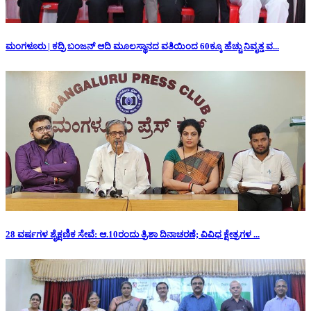
ಮಂಗಳೂರು | ಕದ್ರಿ ಬಂಜನ್ ಆದಿ ಮೂಲಸ್ಥಾನದ ವತಿಯಿಂದ 60ಕ್ಕೂ ಹೆಚ್ಚು ನಿವೃತ್ತ ವ...
28 ವರ್ಷಗಳ ಶೈಕ್ಷಣಿಕ ಸೇವೆ: ಆ.10ರಂದು ತ್ರಿಶಾ ದಿನಾಚರಣೆ; ವಿವಿಧ ಕ್ಷೇತ್ರಗಳ ...