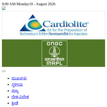
9:00 AM
Monday
10 - August 2026
ಮುಖಪುಟ
ಸ್ಥಳೀಯ
ರಾಜ್ಯ
ದೇಶ-ವಿದೇಶ
ಕ್ರೀಡೆ