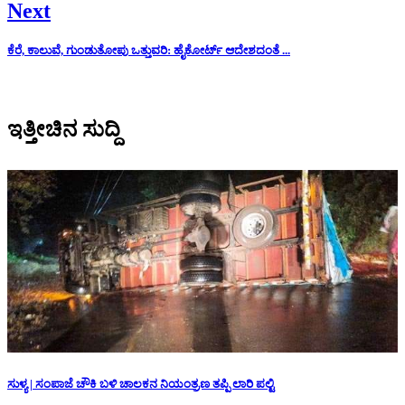
Next
ಕೆರೆ, ಕಾಲುವೆ, ಗುಂಡುತೋಪು ಒತ್ತುವರಿ: ಹೈಕೋರ್ಟ್ ಆದೇಶದಂತೆ ...
ಇತ್ತೀಚಿನ ಸುದ್ದಿ
ಸುಳ್ಯ | ಸಂಪಾಜೆ ಚೌಕಿ ಬಳಿ ಚಾಲಕನ ನಿಯಂತ್ರಣ ತಪ್ಪಿ ಲಾರಿ ಪಲ್ಟಿ