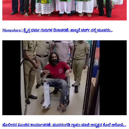
Mangaluru | ಕ್ರೈಸ್ತ ಧರ್ಮ ಗುರುಗಳ ದಿನಾಚರಣೆ: ಪಾಲ್ದನೆ ಚರ್ಚ್ ನಲ್ಲಿ ಮೂವರು...
ಪೊಲೀಸರ ಮಿಂಚಿನ ಕಾರ್ಯಾಚರಣೆ: ಮುದರಂಗಡಿ ಗ್ರಾಪಂ ಮಾಜಿ ಅಧ್ಯಕ್ಷನ‌ ಕೊಲೆ ಆರೋಪಿ...