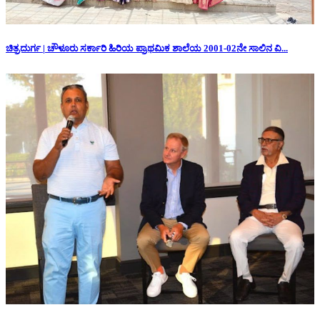
ಚಿತ್ರದುರ್ಗ | ಚೌಳೂರು ಸರ್ಕಾರಿ ಹಿರಿಯ ಪ್ರಾಥಮಿಕ ಶಾಲೆಯ 2001-02ನೇ ಸಾಲಿನ ವಿ...