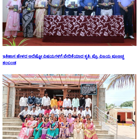
ಇತಿಹಾಸ ಹೇಳದ ಅದೆಷ್ಟೋ ವಿಷಯಗಳಿಗೆ ವೇದಿಕೆಯಾದ ಕೃತಿ: ಪ್ರೊ. ವಿಜಯ ಪೂಣಚ್ಚ
ತಂಬಂಡ