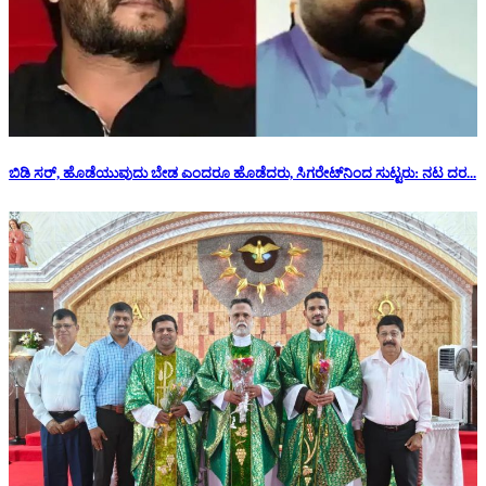
ಬಿಡಿ ಸರ್, ಹೊಡೆಯುವುದು ಬೇಡ ಎಂದರೂ ಹೊಡೆದರು, ಸಿಗರೇಟ್‌ನಿಂದ ಸುಟ್ಟರು: ನಟ ದರ...