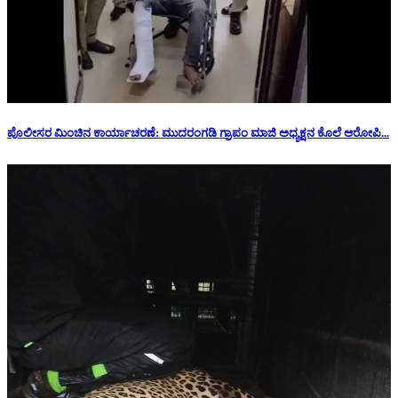
ಪೊಲೀಸರ ಮಿಂಚಿನ ಕಾರ್ಯಾಚರಣೆ: ಮುದರಂಗಡಿ ಗ್ರಾಪಂ ಮಾಜಿ ಅಧ್ಯಕ್ಷನ‌ ಕೊಲೆ ಆರೋಪಿ...