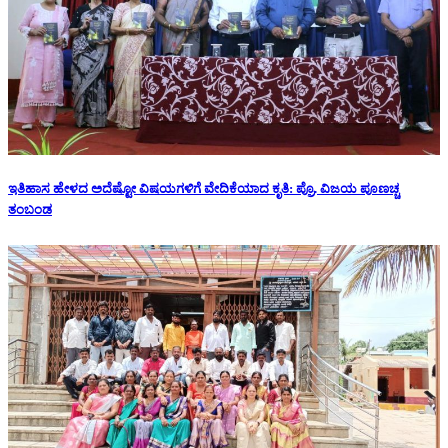
ಇತಿಹಾಸ ಹೇಳದ ಅದೆಷ್ಟೋ ವಿಷಯಗಳಿಗೆ ವೇದಿಕೆಯಾದ ಕೃತಿ: ಪ್ರೊ. ವಿಜಯ ಪೂಣಚ್ಚ
ತಂಬಂಡ