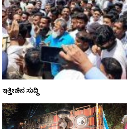
ಇತ್ತೀಚಿನ ಸುದ್ದಿ