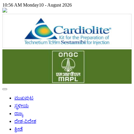
10:56 AM
Monday
10 - August 2026
ಮುಖಪುಟ
ಸ್ಥಳೀಯ
ರಾಜ್ಯ
ದೇಶ-ವಿದೇಶ
ಕ್ರೀಡೆ