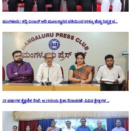
ಮಂಗಳೂರು | ಕದ್ರಿ ಬಂಜನ್ ಆದಿ ಮೂಲಸ್ಥಾನದ ವತಿಯಿಂದ 60ಕ್ಕೂ ಹೆಚ್ಚು ನಿವೃತ್ತ ವ...
28 ವರ್ಷಗಳ ಶೈಕ್ಷಣಿಕ ಸೇವೆ: ಆ.10ರಂದು ತ್ರಿಶಾ ದಿನಾಚರಣೆ; ವಿವಿಧ ಕ್ಷೇತ್ರಗಳ ...