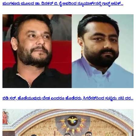
ಮಂಗಳೂರು ಮೂಲದ ಡಾ. ದಿನಕರ್ ಬಿ. ರೈ ಅವರಿಂದ ನ್ಯೂಯಾರ್ಕ್‌ನಲ್ಲಿ ಗಾಲ್ಫ್ ಆಟಕ್...
ಬಿಡಿ ಸರ್, ಹೊಡೆಯುವುದು ಬೇಡ ಎಂದರೂ ಹೊಡೆದರು, ಸಿಗರೇಟ್‌ನಿಂದ ಸುಟ್ಟರು: ನಟ ದರ...