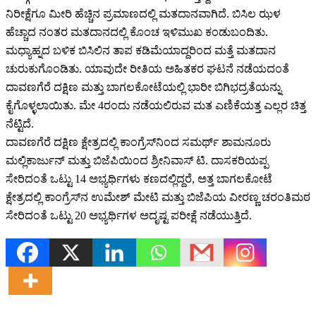
ನಿರೀಕ್ಷೆಗೂ ಮೀರಿ ಹೆಚ್ಚಿನ ಪ್ರಮಾಣದಲ್ಲಿ ಮತದಾನವಾಗಿದೆ. ಬಿಸಿಲ ಝಳ
ಹೆಚ್ಚಾದ ನಂತರ ಮತದಾನದಲ್ಲಿ ಕೊಂಚ ಇಳಿಮುಖ ಕಂಡುಬಂದಿತು.
ಮಧ್ಯಾಹ್ನದ ಬಳಿಕ ಬಿಸಿಲಿನ ತಾಪ ಕಡಿಮೆಯಾದ್ದರಿಂದ ಮತ್ತೆ ಮತದಾನ
ಚುರುಕುಗೊಂಡಿತು. ಯಾವುದೇ ರೀತಿಯ ಅಹಿತಕರ ಘಟನೆ ನಡೆಯದಂತೆ
ದಾವಣಗೆರೆ ದಕ್ಷಿಣ ಮತ್ತು ಬಾಗಲಕೋಟೆಯಲ್ಲಿ ಭಾರೀ ಬಿಗಿಭದ್ರತೆಯನ್ನು
ಕೈಗೊಳ್ಳಲಾಯಿತು. ಮೇ 4ರಂದು ನಡೆಯಲಿರುವ ಮತ ಎಣಿಕೆಯತ್ತ ಎಲ್ಲರ ಚಿತ್ತ
ನೆಟ್ಟಿದೆ.
ದಾವಣಗೆರೆ ದಕ್ಷಿಣ ಕ್ಷೇತ್ರದಲ್ಲಿ ಕಾಂಗ್ರೆಸ್‌‍ನಿಂದ ಸಮರ್ಥ್‌ ಶಾಮನೂರು
ಮಲ್ಲಿಕಾರ್ಜುನ್‌ ಮತ್ತು ಬಿಜೆಪಿಯಿಂದ ಶ್ರೀನಿವಾಸ್‌‍ ಟಿ. ದಾಸಕರಿಯಪ್ಪ
ಸೇರಿದಂತೆ ಒಟ್ಟು 14 ಅಭ್ಯರ್ಥಿಗಳು ಕಣದಲ್ಲಿದ್ದರೆ, ಅತ್ತ ಬಾಗಲಕೋಟೆ
ಕ್ಷೇತ್ರದಲ್ಲಿ ಕಾಂಗ್ರೆಸ್‌‍ನ ಉಮೇಶ್‌ ಮೇಟಿ ಮತ್ತು ಬಿಜೆಪಿಯ ವೀರಣ್ಣ ಚರಂತಿಮಠ
ಸೇರಿದಂತೆ ಒಟ್ಟು 20 ಅಭ್ಯರ್ಥಿಗಳ ಅದೃಷ್ಟ ಪರೀಕ್ಷೆ ನಡೆಯುತ್ತಿದೆ.