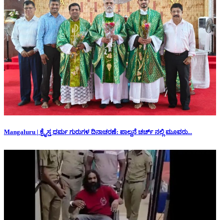
Mangaluru | ಕ್ರೈಸ್ತ ಧರ್ಮ ಗುರುಗಳ ದಿನಾಚರಣೆ: ಪಾಲ್ದನೆ ಚರ್ಚ್ ನಲ್ಲಿ ಮೂವರು...