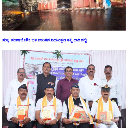
ಸುಳ್ಯ | ಸಂಪಾಜೆ ಚೌಕಿ ಬಳಿ ಚಾಲಕನ ನಿಯಂತ್ರಣ ತಪ್ಪಿ ಲಾರಿ ಪಲ್ಟಿ