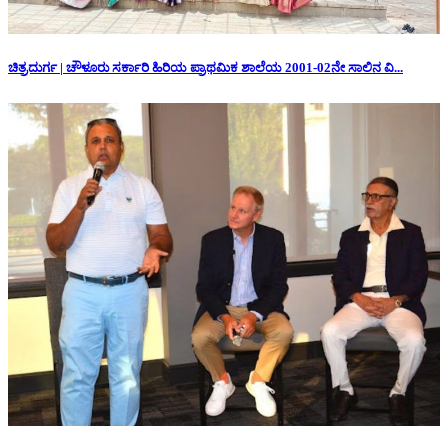
ಚಿತ್ರದುರ್ಗ | ಚೌಳೂರು ಸರ್ಕಾರಿ ಹಿರಿಯ ಪ್ರಾಥಮಿಕ ಶಾಲೆಯ 2001-02ನೇ ಸಾಲಿನ ವಿ...