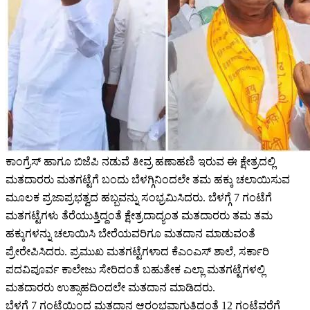
ಕಾಂಗ್ರೆಸ್‌‍ ಹಾಗೂ ಬಿಜೆಪಿ ನಡುವೆ ತೀವ್ರ ಹಣಾಹಣಿ ಇರುವ ಈ ಕ್ಷೇತ್ರದಲ್ಲಿ
ಮತದಾರರು ಮತಗಟ್ಟೆಗೆ ಬಂದು ಬೆಳಗ್ಗಿನಿಂದಲೇ ತಮ ಹಕ್ಕು ಚಲಾಯಿಸುವ
ಮೂಲಕ ಪ್ರಜಾಪ್ರಭತ್ವದ ಹಬ್ಬವನ್ನು ಸಂಭ್ರಮಿಸಿದರು. ಬೆಳಗ್ಗೆ 7 ಗಂಟೆಗೆ
ಮತಗಟ್ಟೆಗಳು ತೆರೆಯುತ್ತಿದ್ದಂತೆ ಕ್ಷೇತ್ರದಾದ್ಯಂತ ಮತದಾರರು ತಮ ತಮ
ಹಕ್ಕುಗಳನ್ನು ಚಲಾಯಿಸಿ ಬೇರೆಯವರಿಗೂ ಮತದಾನ ಮಾಡುವಂತೆ
ಪ್ರೇರೇಪಿಸಿದರು. ಪ್ರಮುಖ ಮತಗಟ್ಟೆಗಳಾದ ಕೆಎಂಎಸ್‌‍ ಶಾಲೆ, ಸರ್ಕಾರಿ
ಪದವಿಪೂರ್ವ ಕಾಲೇಜು ಸೇರಿದಂತೆ ಬಹುತೇಕ ಎಲ್ಲಾ ಮತಗಟ್ಟೆಗಳಲ್ಲಿ
ಮತದಾರರು ಉತ್ಸಾಹದಿಂದಲೇ ಮತದಾನ ಮಾಡಿದರು.
ಬೆಳಗ್ಗೆ 7 ಗಂಟೆಯಿಂದ ಮತದಾನ ಆರಂಭವಾಗುತ್ತಿದ್ದಂತೆ 12 ಗಂಟೆವರೆಗೆ