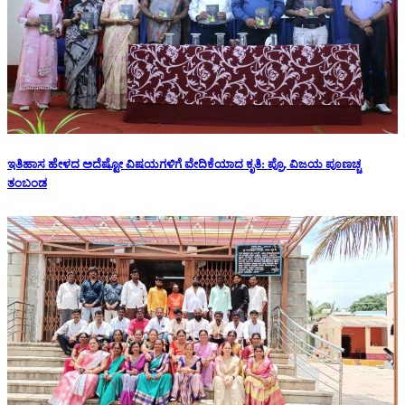
ಇತಿಹಾಸ ಹೇಳದ ಅದೆಷ್ಟೋ ವಿಷಯಗಳಿಗೆ ವೇದಿಕೆಯಾದ ಕೃತಿ: ಪ್ರೊ. ವಿಜಯ ಪೂಣಚ್ಚ
ತಂಬಂಡ