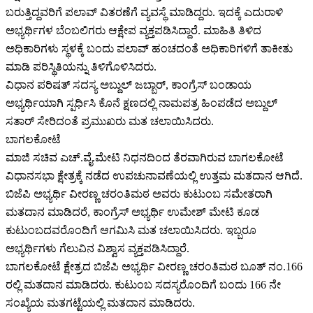
ಬರುತ್ತಿದ್ದವರಿಗೆ ಪಲಾವ್‌ ವಿತರಣೆಗೆ ವ್ಯವಸ್ಥೆ ಮಾಡಿದ್ದರು. ಇದಕ್ಕೆ ಎದುರಾಳಿ
ಅಭ್ಯರ್ಥಿಗಳ ಬೆಂಬಲಿಗರು ಆಕ್ಷೇಪ ವ್ಯಕ್ತಪಡಿಸಿದ್ದಾರೆ. ಮಾಹಿತಿ ತಿಳಿದ
ಅಧಿಕಾರಿಗಳು ಸ್ಥಳಕ್ಕೆ ಬಂದು ಪಲಾವ್‌ ಹಂಚದಂತೆ ಅಧಿಕಾರಿಗಳಿಗೆ ತಾಕೀತು
ಮಾಡಿ ಪರಿಸ್ಥಿತಿಯನ್ನು ತಿಳಿಗೊಳಿಸಿದರು.
ವಿಧಾನ ಪರಿಷತ್‌ ಸದಸ್ಯ ಅಬ್ದುಲ್‌ ಜಬ್ಬಾರ್‌, ಕಾಂಗ್ರೆಸ್‌‍ ಬಂಡಾಯ
ಅಭ್ಯರ್ಥಿಯಾಗಿ ಸ್ಪರ್ಧಿಸಿ ಕೊನೆ ಕ್ಷಣದಲ್ಲಿ ನಾಮಪತ್ರ ಹಿಂಪಡೆದ ಅಬ್ದುಲ್‌
ಸತಾರ್‌ ಸೇರಿದಂತೆ ಪ್ರಮುಖರು ಮತ ಚಲಾಯಿಸಿದರು.
ಬಾಗಲಕೋಟೆ
ಮಾಜಿ ಸಚಿವ ಎಚ್‌.ವೈ.ಮೇಟಿ ನಿಧನದಿಂದ ತೆರವಾಗಿರುವ ಬಾಗಲಕೋಟೆ
ವಿಧಾನಸಭಾ ಕ್ಷೇತ್ರಕ್ಕೆ ನಡೆದ ಉಪಚುನಾವಣೆಯಲ್ಲಿ ಉತ್ತಮ ಮತದಾನ ಆಗಿದೆ.
ಬಿಜೆಪಿ ಅಭ್ಯರ್ಥಿ ವೀರಣ್ಣ ಚರಂತಿಮಠ ಅವರು ಕುಟುಂಬ ಸಮೇತರಾಗಿ
ಮತದಾನ ಮಾಡಿದರೆ, ಕಾಂಗ್ರೆಸ್‌‍ ಅಭ್ಯರ್ಥಿ ಉಮೇಶ್‌ ಮೇಟಿ ಕೂಡ
ಕುಟುಂಬದವರೊಂದಿಗೆ ಆಗಮಿಸಿ ಮತ ಚಲಾಯಿಸಿದರು. ಇಬ್ಬರೂ
ಅಭ್ಯರ್ಥಿಗಳು ಗೆಲುವಿನ ವಿಶ್ವಾಸ ವ್ಯಕ್ತಪಡಿಸಿದ್ದಾರೆ.
ಬಾಗಲಕೋಟೆ ಕ್ಷೇತ್ರದ ಬಿಜೆಪಿ ಅಭ್ಯರ್ಥಿ ವೀರಣ್ಣ ಚರಂತಿಮಠ ಬೂತ್‌ ನಂ.166
ರಲ್ಲಿ ಮತದಾನ ಮಾಡಿದರು. ಕುಟುಂಬ ಸದಸ್ಯರೊಂದಿಗೆ ಬಂದು 166 ನೇ
ಸಂಖ್ಯೆಯ ಮತಗಟ್ಟೆಯಲ್ಲಿ ಮತದಾನ ಮಾಡಿದರು.