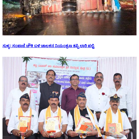
ಸುಳ್ಯ | ಸಂಪಾಜೆ ಚೌಕಿ ಬಳಿ ಚಾಲಕನ ನಿಯಂತ್ರಣ ತಪ್ಪಿ ಲಾರಿ ಪಲ್ಟಿ