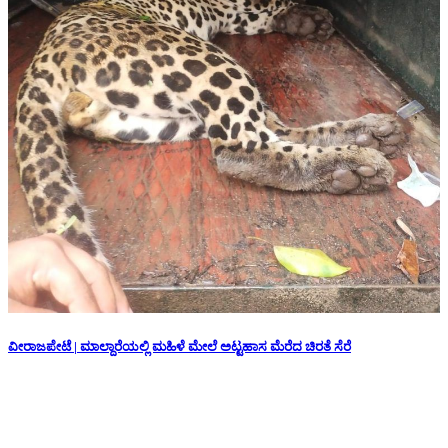
ವೀರಾಜಪೇಟೆ | ಮಾಲ್ದಾರೆಯಲ್ಲಿ ಮಹಿಳೆ ಮೇಲೆ ಅಟ್ಟಹಾಸ ಮೆರೆದ ಚಿರತೆ ಸೆರೆ