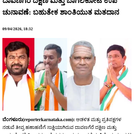
ದಾವಣಗೆರೆ ದಕ್ಷಿಣ ಮತ್ತು ಬಾಗಲಕೋಟೆ ಉಪ
ಚುನಾವಣೆ: ಬಹುತೇಕ ಶಾಂತಿಯುತ ಮತದಾನ
09/04/2026,
18:32
ಬೆಂಗಳೂರು(reporterkarnataka.com):
ಆಡಳಿತ ಮತ್ತು ಪ್ರತಿಪಕ್ಷಗಳ
ನಡುವೆ ತೀವ್ರ ಹಣಾಹಣಿಗೆ ಸಾಕ್ಷಿಯಾಗಿರುವ ದಾವಣಗೆರೆ ದಕ್ಷಿಣ ಮತ್ತು