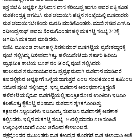
ಇತ್ತ ಬಿಜೆಪಿ ಅಭ್ಯರ್ಥಿ ಶ್ರೀನಿವಾಸ ದಾಸ ಕರಿಯಪ್ಪ ಹಾಗೂ ಅವರ ಪತ್ನಿ ಕೂಡ
ಮತಕೇಂದ್ರಕ್ಕೆ ಆಗಮಿಸಿ ಮತ ಚಲಾಯಿಸಿ ಹೆಚ್ಚಿನ ಸಂಖ್ಯೆಯಲ್ಲಿ ಮತದಾರರು
ಮತ ಚಲಾಯಿಸಬೇಕೆಂದು ಮನವಿ ಮಾಡಿಕೊಂಡರು. ಮಾಜಿ ಸಚಿವ ಎಸ್‌‍.ಎ
ರವೀಂದ್ರನಾಥ್‌ ಅವರು ಶಿರಮಗೊಂಡನಹಳ್ಳಿ ಮತಗಟ್ಟೆ ಸಂಖ್ಯೆ 242ಕ್ಕೆ
ಆಗಮಿಸಿ ಮತದಾನ ಮಾಡಿದರು.
ಬಿಜೆಪಿ ಮುಖಂಡ ರಾಜನಹಳ್ಳಿ ಶಿವಕುಮಾರ್‌ ಮತಗಟ್ಟೆಯ ಪ್ರವೇಶದ್ವಾರಕ್ಕೆ
ಪೂಜೆ ಸಲ್ಲಿಸಿದ್ದು ವಿಶೇಷವಾಗಿತ್ತು. ಹಳೆಯಪೇಟೆಯ ಸರ್ಕಾರಿ ಹಿರಿಯ
ಪ್ರಾಥಮಿಕ ಶಾಲೆಯ ಬೂತ್‌ ನಂ.66ರಲ್ಲಿ ಪೂಜೆ ಸಲ್ಲಿಸಿದರು.
ಹಾಲುಮತ ಸಮುದಾಯದವರು ಪ್ರಪ್ರಥಮವಾಗಿ ಮತದಾನ ಮಾಡಿದರೆ
ಕಣದಲ್ಲಿರುವ ಅಭ್ಯರ್ಥಿಗೆ ಒಳ್ಳೆಯದಾಗುತ್ತದೆ ಎಂಬ ನಂಬಿಕೆಯಿಂದ ಕುಟುಂಬ
ಸಮೇತ ಪೂಜೆ ಸಲ್ಲಿಸಿದ್ದಾರೆ. ಇನ್ನು ಮತದಾನ ಆರಂಭವಾಗುತ್ತಿದ್ದಂತೆ
ಹಳೆಪೇಟೆಯಲ್ಲಿರುವ ಮತಗಟ್ಟೆಯಲ್ಲಿ ತಾಂತ್ರಿಕದೋಷ ಉಂಟಾಗಿ ಇವಿಎಂ
ಕೆಲಹೊತ್ತು ಕೈಕೊಟ್ಟ ಪರಿಣಾಮ ಮತದಾನ ಸ್ಥಗಿತಗೊಂಡಿತ್ತು.
ತಕ್ಷಣವೇ ಸಿಬ್ಬಂದಿಗಳು ಇವಿಎಂನ್ನು ಸರಿಪಡಿಸಿ ಮತದಾನಕ್ಕೆ ಅವಕಾಶ
ಕಲ್ಪಿಸಿದರು. ಇಲ್ಲಿನ ಮತಗಟ್ಟೆ ಸಂಖ್ಯೆ 195ರಲ್ಲಿ ಮಾದರಿ ನೀತಿಸಂಹಿತೆ
ಉಲ್ಲಂಘಿಸಲಾಗಿದೆ ಎಂಬ ಆರೋಪ ಕೇಳಿಬಂದಿದೆ.
ಪಕ್ಷವೊಂದರ ಮುಖಂಡರು ಮತ ಕೇಂದ್ರದ ಹೊರಗಡೆ ಮತ ಚಲಾಯಿಸಿ ಆಚೆ