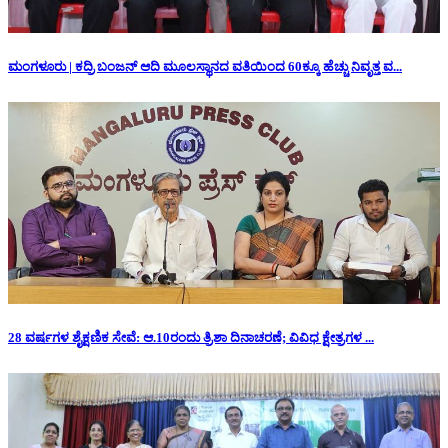
ಮಂಗಳೂರು | ಕದ್ರಿ ಬಂಜನ್ ಆದಿ ಮೂಲಸ್ಥಾನದ ವತಿಯಿಂದ 60ಕ್ಕೂ ಹೆಚ್ಚು ನಿವೃತ್ತ ವ...
28 ವರ್ಷಗಳ ಶೈಕ್ಷಣಿಕ ಸೇವೆ: ಆ.10ರಂದು ತ್ರಿಶಾ ದಿನಾಚರಣೆ; ವಿವಿಧ ಕ್ಷೇತ್ರಗಳ ...