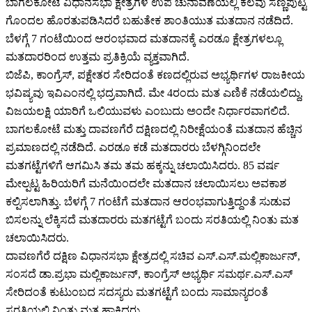
ಬಾಗಲಕೋಟೆ ವಿಧಾನಸಭಾ ಕ್ಷೇತ್ರಗಳ ಉಪ ಚುನಾವಣೆಯಲ್ಲಿ ಕೆಲವು ಸಣ್ಣಪುಟ್ಟ
ಗೊಂದಲ ಹೊರತುಪಡಿಸಿದರೆ ಬಹುತೇಕ ಶಾಂತಿಯುತ ಮತದಾನ ನಡೆದಿದೆ.
ಬೆಳಗ್ಗೆ 7 ಗಂಟೆಯಿಂದ ಆರಂಭವಾದ ಮತದಾನಕ್ಕೆ ಎರಡೂ ಕ್ಷೇತ್ರಗಳಲ್ಲೂ
ಮತದಾರರಿಂದ ಉತ್ತಮ ಪ್ರತಿಕ್ರಿಯೆ ವ್ಯಕ್ತವಾಗಿದೆ.
ಬಿಜೆಪಿ, ಕಾಂಗ್ರೆಸ್‌‍, ಪಕ್ಷೇತರ ಸೇರಿದಂತೆ ಕಣದಲ್ಲಿರುವ ಅಭ್ಯರ್ಥಿಗಳ ರಾಜಕೀಯ
ಭವಿಷ್ಯವು ಇವಿಎಂನಲ್ಲಿ ಭದ್ರವಾಗಿದೆ. ಮೇ 4ರಂದು ಮತ ಎಣಿಕೆ ನಡೆಯಲಿದ್ದು,
ವಿಜಯಲಕ್ಷಿ ಯಾರಿಗೆ ಒಲಿಯುವಳು ಎಂಬುದು ಅಂದೇ ನಿರ್ಧಾರವಾಗಲಿದೆ.
ಬಾಗಲಕೋಟೆ ಮತ್ತು ದಾವಣಗೆರೆ ದಕ್ಷಿಣದಲ್ಲಿ ನಿರೀಕ್ಷೆಯಂತೆ ಮತದಾನ ಹೆಚ್ಚಿನ
ಪ್ರಮಾಣದಲ್ಲಿ ನಡೆದಿದೆ. ಎರಡೂ ಕಡೆ ಮತದಾರರು ಬೆಳಗ್ಗಿನಿಂದಲೇ
ಮತಗಟ್ಟೆಗಳಿಗೆ ಆಗಮಿಸಿ ತಮ ತಮ ಹಕ್ಕನ್ನು ಚಲಾಯಿಸಿದರು. 85 ವರ್ಷ
ಮೇಲ್ಪಟ್ಟ ಹಿರಿಯರಿಗೆ ಮನೆಯಿಂದಲೇ ಮತದಾನ ಚಲಾಯಿಸಲು ಅವಕಾಶ
ಕಲ್ಪಿಸಲಾಗಿತ್ತು. ಬೆಳಗ್ಗೆ 7 ಗಂಟೆಗೆ ಮತದಾನ ಆರಂಭವಾಗುತ್ತಿದ್ದಂತೆ ಸುಡುವ
ಬಿಸಲನ್ನು ಲೆಕ್ಕಿಸದೆ ಮತದಾರರು ಮತಗಟ್ಟೆಗೆ ಬಂದು ಸರತಿಯಲ್ಲಿ ನಿಂತು ಮತ
ಚಲಾಯಿಸಿದರು.
ದಾವಣಗೆರೆ ದಕ್ಷಿಣ ವಿಧಾನಸಭಾ ಕ್ಷೇತ್ರದಲ್ಲಿ ಸಚಿವ ಎಸ್‌‍.ಎಸ್‌‍.ಮಲ್ಲಿಕಾರ್ಜುನ್‌,
ಸಂಸದೆ ಡಾ.ಪ್ರಭಾ ಮಲ್ಲಿಕಾರ್ಜುನ್‌, ಕಾಂಗ್ರೆಸ್‌‍ ಅಭ್ಯರ್ಥಿ ಸಮರ್ಥ.ಎಸ್‌‍.ಎಸ್‌‍
ಸೇರಿದಂತೆ ಕುಟುಂಬದ ಸದಸ್ಯರು ಮತಗಟ್ಟೆಗೆ ಬಂದು ಸಾಮಾನ್ಯರಂತೆ
ಸರತಿಯಲ್ಲಿ ನಿಂತು ಮತ ಹಾಕಿದರು.