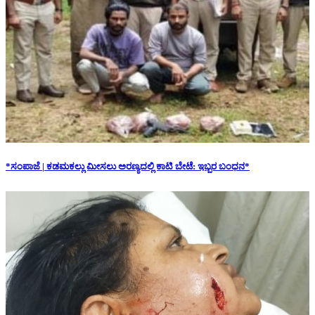
*ಸಂಪಾಜೆ | ಕಡಮಕಲ್ಲು ಮೀಸಲು ಅರಣ್ಯದಲ್ಲಿ ಕಾಟಿ ಬೇಟೆ: ಇಬ್ಬರ ಬಂಧನ*