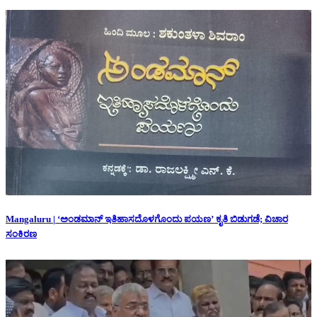
Mangaluru | ‘ಅಂಡಮಾನ್ ಇತಿಹಾಸದೊಳಗೊಂದು ಪಯಣ’ ಕೃತಿ ಬಿಡುಗಡೆ; ವಿಚಾರ
ಸಂಕಿರಣ