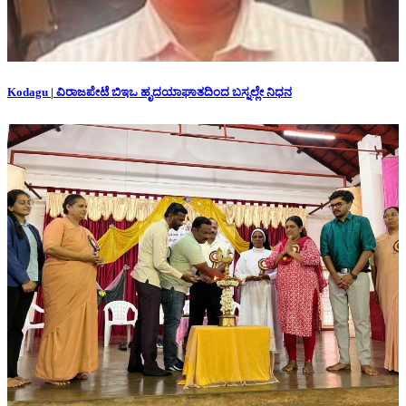
Kodagu | ವಿರಾಜಪೇಟೆ ಬಿಇಒ ಹೃದಯಾಘಾತದಿಂದ ಬಸ್ನಲ್ಲೇ ನಿಧನ