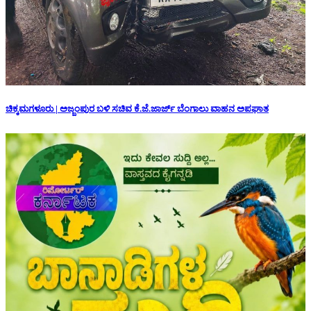
ಚಿಕ್ಕಮಗಳೂರು | ಅಜ್ಜಂಪುರ ಬಳಿ ಸಚಿವ ಕೆ.ಜೆ.ಜಾರ್ಜ್ ಬೆಂಗಾಲು ವಾಹನ ಅಪಘಾತ