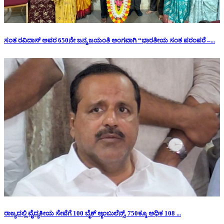
ಸಂತ ರವಿದಾಸ್ ಅವರ 650ನೇ ಜನ್ಮ ಜಯಂತಿ ಅಂಗವಾಗಿ “ಭಾರತೀಯ ಸಂತ ಪರಂಪರೆ –...
ರಾಜ್ಯದಲ್ಲಿ ವೈದ್ಯಕೀಯ ಸೇವೆಗೆ 100 ಬೈಕ್ ಆ್ಯಂಬುಲೆನ್ಸ್, 750ಕ್ಕೂ ಅಧಿಕ 108 ...