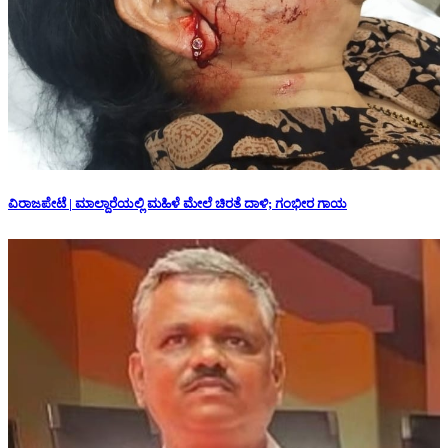
ವಿರಾಜಪೇಟೆ | ಮಾಲ್ದಾರೆಯಲ್ಲಿ ಮಹಿಳೆ ಮೇಲೆ ಚಿರತೆ ದಾಳಿ; ಗಂಭೀರ ಗಾಯ