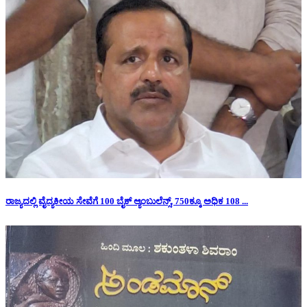
ರಾಜ್ಯದಲ್ಲಿ ವೈದ್ಯಕೀಯ ಸೇವೆಗೆ 100 ಬೈಕ್ ಆ್ಯಂಬುಲೆನ್ಸ್, 750ಕ್ಕೂ ಅಧಿಕ 108 ...