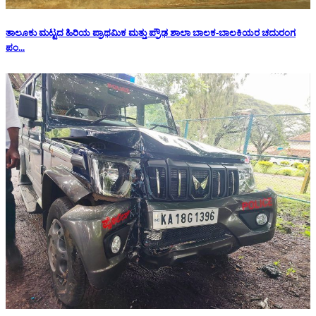
ತಾಲೂಕು ಮಟ್ಟದ ಹಿರಿಯ ಪ್ರಾಥಮಿಕ ಮತ್ತು ಪ್ರೌಢ ಶಾಲಾ ಬಾಲಕ-ಬಾಲಕಿಯರ ಚದುರಂಗ
ಪಂ...