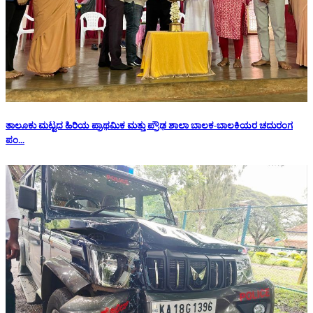
ತಾಲೂಕು ಮಟ್ಟದ ಹಿರಿಯ ಪ್ರಾಥಮಿಕ ಮತ್ತು ಪ್ರೌಢ ಶಾಲಾ ಬಾಲಕ-ಬಾಲಕಿಯರ ಚದುರಂಗ
ಪಂ...