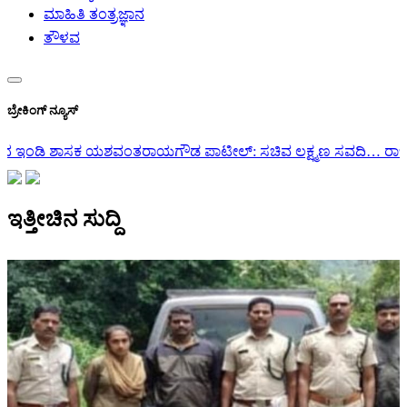
ಮಾಹಿತಿ ತಂತ್ರಜ್ಞಾನ
ತೌಳವ
ಬ್ರೇಕಿಂಗ್ ನ್ಯೂಸ್
ಪಾಟೀಲ್: ಸಚಿವ ಲಕ್ಷ್ಮಣ ಸವದಿ…
ರಾಜ್ಯ ಸಂಪುಟ ವಿಸ್ತರಣೆ | ಅಪ್ಪ ಸಿದ್ದರಾಮಯ
ಇತ್ತೀಚಿನ ಸುದ್ದಿ