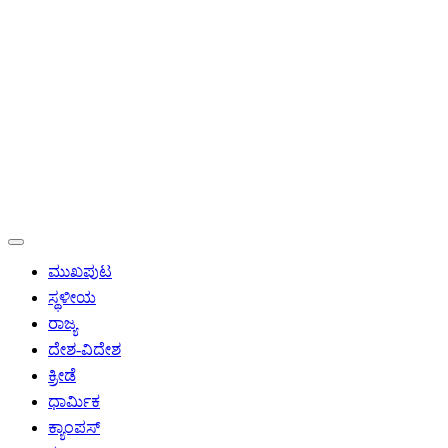
ಮುಖಪುಟ
ಸ್ಥಳೀಯ
ರಾಜ್ಯ
ದೇಶ-ವಿದೇಶ
ಕ್ರೀಡೆ
ಧಾರ್ಮಿಕ
ಕ್ಯಾಂಪಸ್