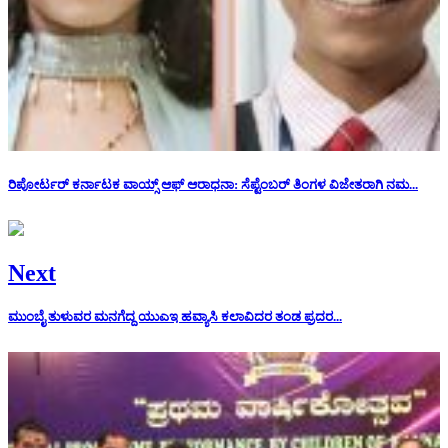
ರಿಪೋರ್ಟರ್ ಕರ್ನಾಟಕ ವಾಯ್ಸ್ ಆಫ್ ಆರಾಧನಾ: ಸೆಪ್ಟೆಂಬರ್‌ ತಿಂಗಳ ವಿಜೇತರಾಗಿ ನಮ...
Next
ಮುಂಬೈ ತುಳುವರ ಮನಗೆದ್ದ ಯುಎಇ ಹವ್ಯಾಸಿ ಕಲಾವಿದರ ತಂಡ ಪ್ರದರ...