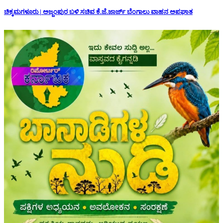
ಚಿಕ್ಕಮಗಳೂರು | ಅಜ್ಜಂಪುರ ಬಳಿ ಸಚಿವ ಕೆ.ಜೆ.ಜಾರ್ಜ್ ಬೆಂಗಾಲು ವಾಹನ ಅಪಘಾತ