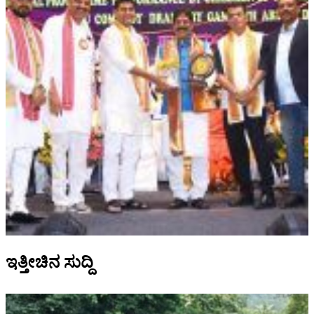
ಇತ್ತೀಚಿನ ಸುದ್ದಿ