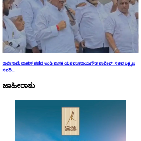
ರಾಜೀನಾಮೆ ವಾಪಸ್ ಪಡೆದ ಇಂಡಿ ಶಾಸಕ ಯಶವಂತರಾಯಗೌಡ ಪಾಟೀಲ್: ಸಚಿವ ಲಕ್ಷ್ಮಣ
ಸವದಿ...
ಜಾಹೀರಾತು