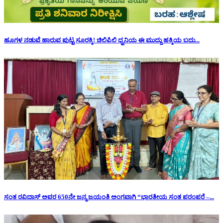
ಹೂಗಳ ನಡುವೆ ಹಾರುವ ಪುಟ್ಟ ಸೂರಕ್ಕಿ! ಚಿಲಿಪಿಲಿ ಧ್ವನಿಯ ಈ ಮುದ್ದು ಹಕ್ಕಿಯ ಬದು...
ಸಂತ ರವಿದಾಸ್ ಅವರ 650ನೇ ಜನ್ಮ ಜಯಂತಿ ಅಂಗವಾಗಿ “ಭಾರತೀಯ ಸಂತ ಪರಂಪರೆ –...