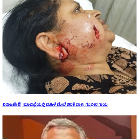
ವಿರಾಜಪೇಟೆ | ಮಾಲ್ದಾರೆಯಲ್ಲಿ ಮಹಿಳೆ ಮೇಲೆ ಚಿರತೆ ದಾಳಿ; ಗಂಭೀರ ಗಾಯ