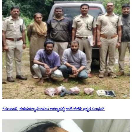
*ಸಂಪಾಜೆ | ಕಡಮಕಲ್ಲು ಮೀಸಲು ಅರಣ್ಯದಲ್ಲಿ ಕಾಟಿ ಬೇಟೆ: ಇಬ್ಬರ ಬಂಧನ*