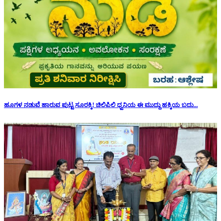
ಹೂಗಳ ನಡುವೆ ಹಾರುವ ಪುಟ್ಟ ಸೂರಕ್ಕಿ! ಚಿಲಿಪಿಲಿ ಧ್ವನಿಯ ಈ ಮುದ್ದು ಹಕ್ಕಿಯ ಬದು...