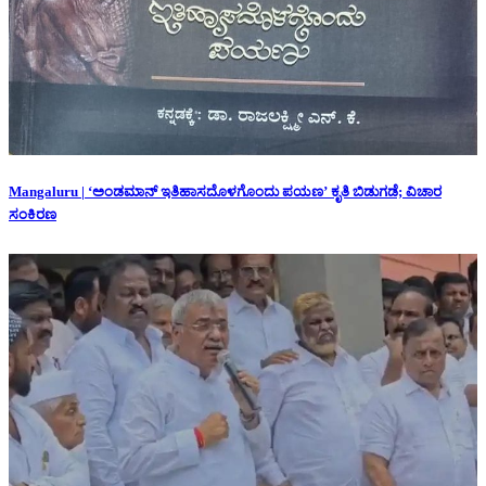
Mangaluru | ‘ಅಂಡಮಾನ್ ಇತಿಹಾಸದೊಳಗೊಂದು ಪಯಣ’ ಕೃತಿ ಬಿಡುಗಡೆ; ವಿಚಾರ
ಸಂಕಿರಣ