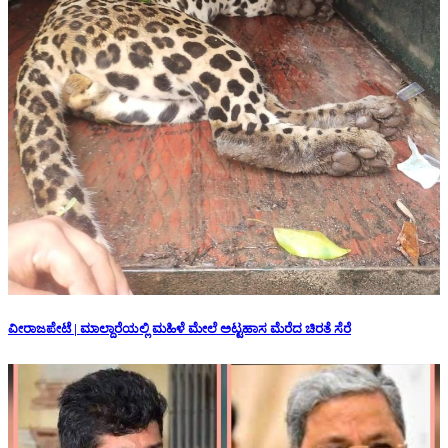
ವೀರಾಜಪೇಟೆ | ಮಾಲ್ದಾರೆಯಲ್ಲಿ ಮಹಿಳೆ ಮೇಲೆ ಅಟ್ಟಹಾಸ ಮೆರೆದ ಚಿರತೆ ಸೆರೆ