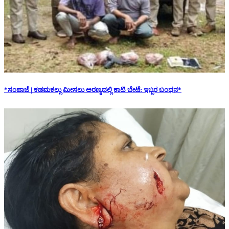
*ಸಂಪಾಜೆ | ಕಡಮಕಲ್ಲು ಮೀಸಲು ಅರಣ್ಯದಲ್ಲಿ ಕಾಟಿ ಬೇಟೆ: ಇಬ್ಬರ ಬಂಧನ*