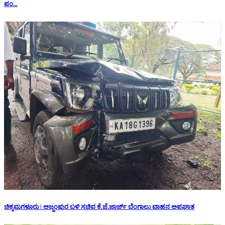
ಪಂ...
ಚಿಕ್ಕಮಗಳೂರು | ಅಜ್ಜಂಪುರ ಬಳಿ ಸಚಿವ ಕೆ.ಜೆ.ಜಾರ್ಜ್ ಬೆಂಗಾಲು ವಾಹನ ಅಪಘಾತ