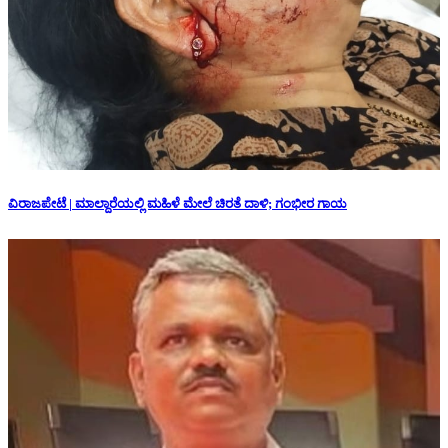
ವಿರಾಜಪೇಟೆ | ಮಾಲ್ದಾರೆಯಲ್ಲಿ ಮಹಿಳೆ ಮೇಲೆ ಚಿರತೆ ದಾಳಿ; ಗಂಭೀರ ಗಾಯ