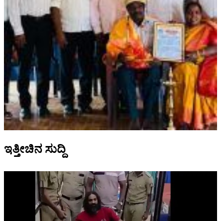
ಇತ್ತೀಚಿನ ಸುದ್ದಿ