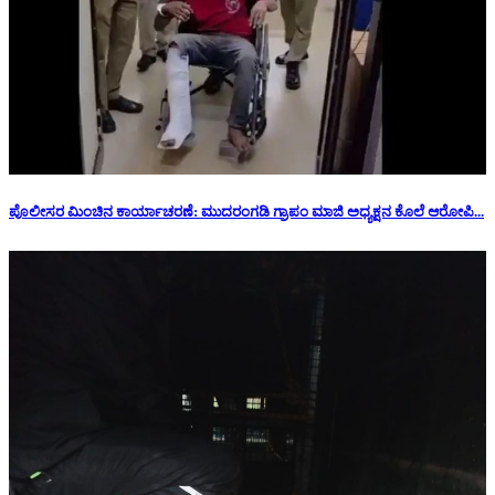
ಪೊಲೀಸರ ಮಿಂಚಿನ ಕಾರ್ಯಾಚರಣೆ: ಮುದರಂಗಡಿ ಗ್ರಾಪಂ ಮಾಜಿ ಅಧ್ಯಕ್ಷನ‌ ಕೊಲೆ ಆರೋಪಿ...