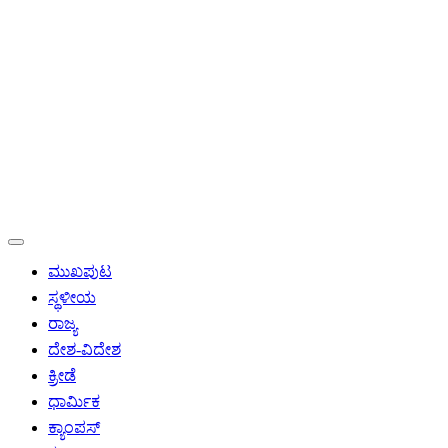
ಮುಖಪುಟ
ಸ್ಥಳೀಯ
ರಾಜ್ಯ
ದೇಶ-ವಿದೇಶ
ಕ್ರೀಡೆ
ಧಾರ್ಮಿಕ
ಕ್ಯಾಂಪಸ್