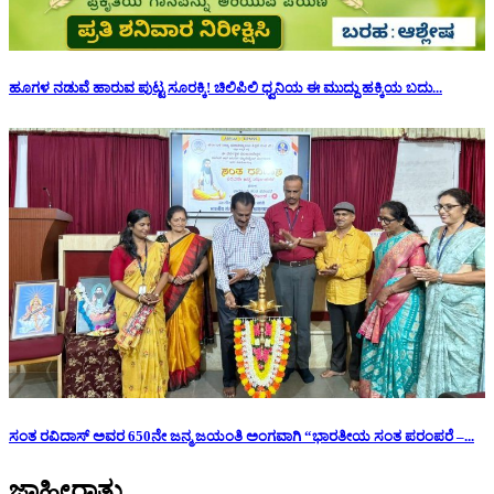
ಹೂಗಳ ನಡುವೆ ಹಾರುವ ಪುಟ್ಟ ಸೂರಕ್ಕಿ! ಚಿಲಿಪಿಲಿ ಧ್ವನಿಯ ಈ ಮುದ್ದು ಹಕ್ಕಿಯ ಬದು...
ಸಂತ ರವಿದಾಸ್ ಅವರ 650ನೇ ಜನ್ಮ ಜಯಂತಿ ಅಂಗವಾಗಿ “ಭಾರತೀಯ ಸಂತ ಪರಂಪರೆ –...
ಜಾಹೀರಾತು