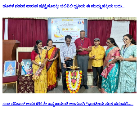
ಹೂಗಳ ನಡುವೆ ಹಾರುವ ಪುಟ್ಟ ಸೂರಕ್ಕಿ! ಚಿಲಿಪಿಲಿ ಧ್ವನಿಯ ಈ ಮುದ್ದು ಹಕ್ಕಿಯ ಬದು...
ಸಂತ ರವಿದಾಸ್ ಅವರ 650ನೇ ಜನ್ಮ ಜಯಂತಿ ಅಂಗವಾಗಿ “ಭಾರತೀಯ ಸಂತ ಪರಂಪರೆ –...