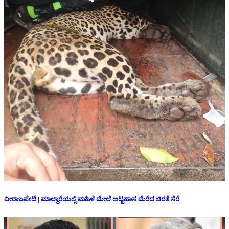
ವೀರಾಜಪೇಟೆ | ಮಾಲ್ದಾರೆಯಲ್ಲಿ ಮಹಿಳೆ ಮೇಲೆ ಅಟ್ಟಹಾಸ ಮೆರೆದ ಚಿರತೆ ಸೆರೆ