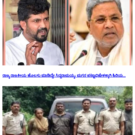
ರಾಜ್ಯ ರಾಜಕೀಯ ಹೊಲಸು ಮಾಡಿದ್ದೇ ಸಿದ್ದರಾಮಯ್ಯ; ಮಗನ ಪಟ್ಟಾಭಿಷೇಕಕ್ಕಾಗಿ ಹಿರಿಯ...