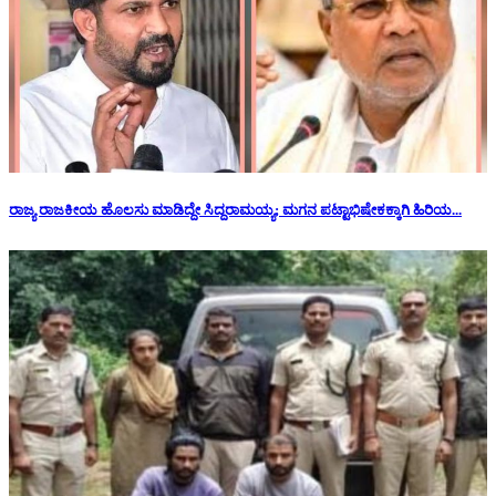
ರಾಜ್ಯ ರಾಜಕೀಯ ಹೊಲಸು ಮಾಡಿದ್ದೇ ಸಿದ್ದರಾಮಯ್ಯ; ಮಗನ ಪಟ್ಟಾಭಿಷೇಕಕ್ಕಾಗಿ ಹಿರಿಯ...