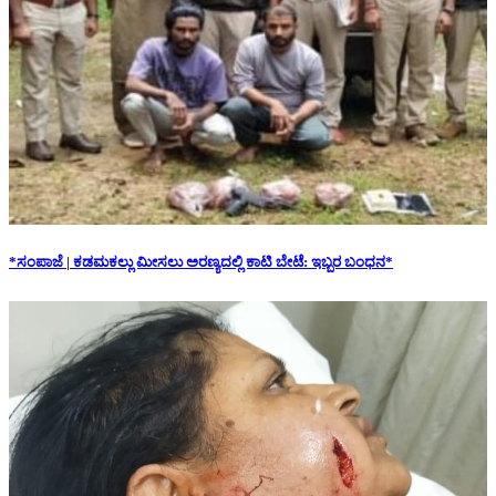
*ಸಂಪಾಜೆ | ಕಡಮಕಲ್ಲು ಮೀಸಲು ಅರಣ್ಯದಲ್ಲಿ ಕಾಟಿ ಬೇಟೆ: ಇಬ್ಬರ ಬಂಧನ*