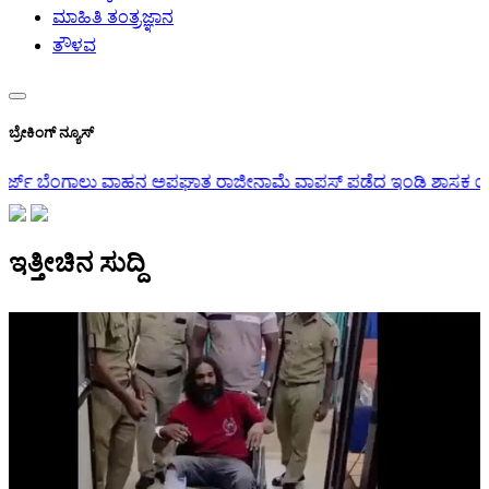
ಮಾಹಿತಿ ತಂತ್ರಜ್ಞಾನ
ತೌಳವ
ಬ್ರೇಕಿಂಗ್ ನ್ಯೂಸ್
ಜೀನಾಮೆ ವಾಪಸ್ ಪಡೆದ ಇಂಡಿ ಶಾಸಕ ಯಶವಂತರಾಯಗೌಡ ಪಾಟೀಲ್: ಸಚಿವ ಲ
ಇತ್ತೀಚಿನ ಸುದ್ದಿ