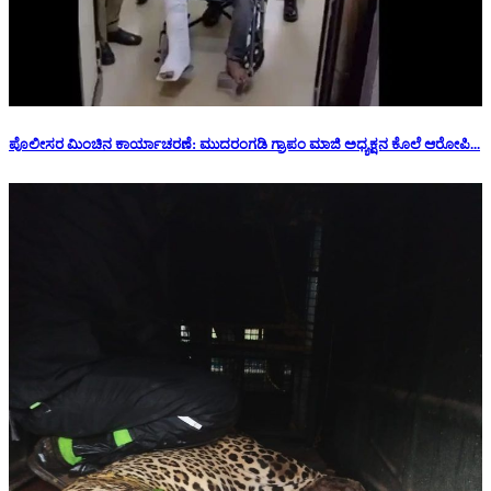
ಪೊಲೀಸರ ಮಿಂಚಿನ ಕಾರ್ಯಾಚರಣೆ: ಮುದರಂಗಡಿ ಗ್ರಾಪಂ ಮಾಜಿ ಅಧ್ಯಕ್ಷನ‌ ಕೊಲೆ ಆರೋಪಿ...