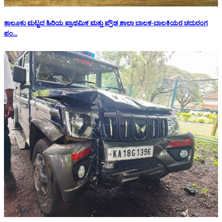
ತಾಲೂಕು ಮಟ್ಟದ ಹಿರಿಯ ಪ್ರಾಥಮಿಕ ಮತ್ತು ಪ್ರೌಢ ಶಾಲಾ ಬಾಲಕ-ಬಾಲಕಿಯರ ಚದುರಂಗ
ಪಂ...