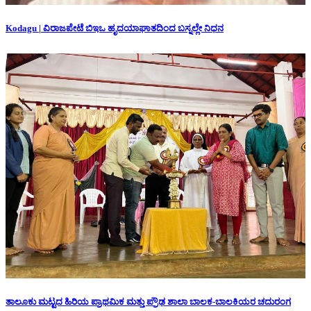
Kodagu | ವಿರಾಜಪೇಟೆ ಬಿಇಒ ಹೃದಯಾಘಾತದಿಂದ ಬಸ್ನಲ್ಲೇ ನಿಧನ
ತಾಲೂಕು ಮಟ್ಟದ ಹಿರಿಯ ಪ್ರಾಥಮಿಕ ಮತ್ತು ಪ್ರೌಢ ಶಾಲಾ ಬಾಲಕ-ಬಾಲಕಿಯರ ಚದುರಂಗ