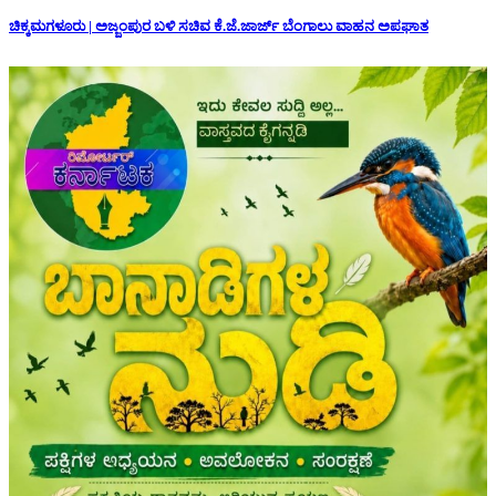
ಚಿಕ್ಕಮಗಳೂರು | ಅಜ್ಜಂಪುರ ಬಳಿ ಸಚಿವ ಕೆ.ಜೆ.ಜಾರ್ಜ್ ಬೆಂಗಾಲು ವಾಹನ ಅಪಘಾತ