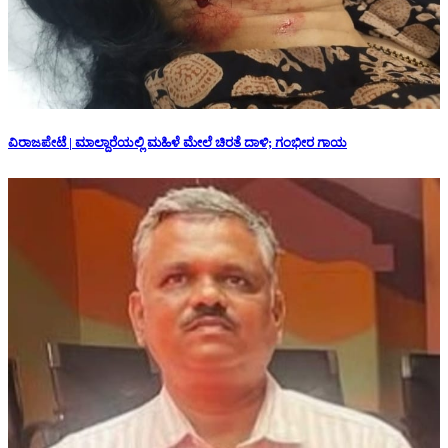
ವಿರಾಜಪೇಟೆ | ಮಾಲ್ದಾರೆಯಲ್ಲಿ ಮಹಿಳೆ ಮೇಲೆ ಚಿರತೆ ದಾಳಿ; ಗಂಭೀರ ಗಾಯ