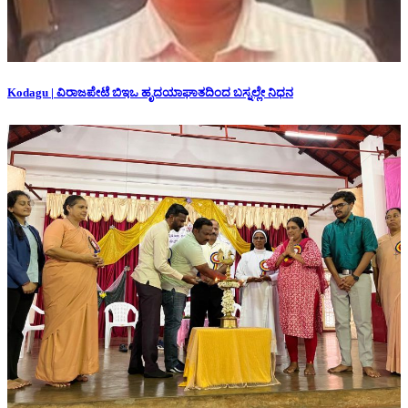
Kodagu | ವಿರಾಜಪೇಟೆ ಬಿಇಒ ಹೃದಯಾಘಾತದಿಂದ ಬಸ್ನಲ್ಲೇ ನಿಧನ