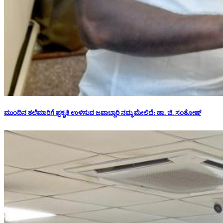
ಮುಂದಿನ ತಲೆಮಾರಿಗೆ ಪ್ರಕೃತಿ ಉಳಿಸುವ ಜವಾಬ್ದಾರಿ ನಮ್ಮ ಮೇಲಿದೆ: ಡಾ. ಜಿ. ಸಂತೋಷ್