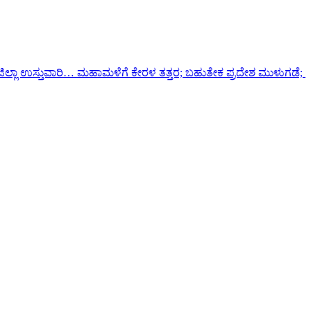
ಗೆ ಕೇರಳ ತತ್ತರ; ಬಹುತೇಕ ಪ್ರದೇಶ ಮುಳುಗಡೆ; ಅಪಾಯ ಮಟ್ಟ ಮೀರಿ ಹರಿಯ