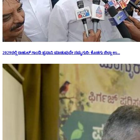
2029ರಲ್ಲಿ ರಾಹುಲ್ ಗಾಂಧಿ ಪ್ರಧಾನಿ ಮಾಡುವುದೇ ನಮ್ಮ ಗುರಿ: ಕೊಡಗು ಜಿಲ್ಲಾ ಉ...