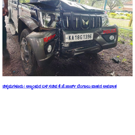
ಚಿಕ್ಕಮಗಳೂರು | ಅಜ್ಜಂಪುರ ಬಳಿ ಸಚಿವ ಕೆ.ಜೆ.ಜಾರ್ಜ್ ಬೆಂಗಾಲು ವಾಹನ ಅಪಘಾತ