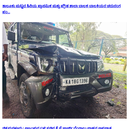
ತಾಲೂಕು ಮಟ್ಟದ ಹಿರಿಯ ಪ್ರಾಥಮಿಕ ಮತ್ತು ಪ್ರೌಢ ಶಾಲಾ ಬಾಲಕ-ಬಾಲಕಿಯರ ಚದುರಂಗ
ಪಂ...
ಚಿಕ್ಕಮಗಳೂರು | ಅಜ್ಜಂಪುರ ಬಳಿ ಸಚಿವ ಕೆ.ಜೆ.ಜಾರ್ಜ್ ಬೆಂಗಾಲು ವಾಹನ ಅಪಘಾತ