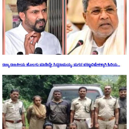
ರಾಜ್ಯ ರಾಜಕೀಯ ಹೊಲಸು ಮಾಡಿದ್ದೇ ಸಿದ್ದರಾಮಯ್ಯ; ಮಗನ ಪಟ್ಟಾಭಿಷೇಕಕ್ಕಾಗಿ ಹಿರಿಯ...