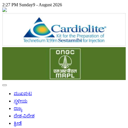
2:27 PM
Sunday
9 - August 2026
ಮುಖಪುಟ
ಸ್ಥಳೀಯ
ರಾಜ್ಯ
ದೇಶ-ವಿದೇಶ
ಕ್ರೀಡೆ