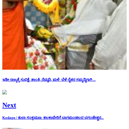
ಇಡೀ ರಾಜ್ಯಕ್ಕೆ ಸುಭಿಕ್ಷೆ, ಶಾಂತಿ, ನೆಮ್ಮದಿ, ಮಳೆ- ಬೆಳೆ-ರೈತರ ಸಮೃದ್ಧಿಗಾಗಿ ...
Next
Kodagu | ತುಲಾ ಸಂಕ್ರಮಣ: ತಲಕಾವೇರಿಗೆ ಭಾಗಮಂಡಲದ ಭಗಂಡೇಶ್ವರ...