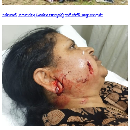
*ಸಂಪಾಜೆ | ಕಡಮಕಲ್ಲು ಮೀಸಲು ಅರಣ್ಯದಲ್ಲಿ ಕಾಟಿ ಬೇಟೆ: ಇಬ್ಬರ ಬಂಧನ*