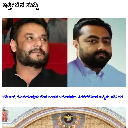
ಇತ್ತೀಚಿನ ಸುದ್ದಿ
ಬಿಡಿ ಸರ್, ಹೊಡೆಯುವುದು ಬೇಡ ಎಂದರೂ ಹೊಡೆದರು, ಸಿಗರೇಟ್‌ನಿಂದ ಸುಟ್ಟರು: ನಟ ದರ...