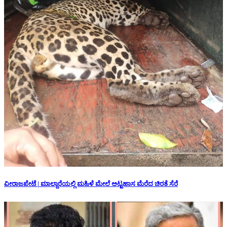
ವೀರಾಜಪೇಟೆ | ಮಾಲ್ದಾರೆಯಲ್ಲಿ ಮಹಿಳೆ ಮೇಲೆ ಅಟ್ಟಹಾಸ ಮೆರೆದ ಚಿರತೆ ಸೆರೆ