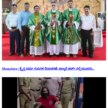
Mangaluru | ಕ್ರೈಸ್ತ ಧರ್ಮ ಗುರುಗಳ ದಿನಾಚರಣೆ: ಪಾಲ್ದನೆ ಚರ್ಚ್ ನಲ್ಲಿ ಮೂವರು...