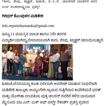
*ಕಾರು, ಜೀಪು, ಟ್ರಾಕ್ಟರ್, ಹಿಟಾಚಿ, ಜೆ.ಸಿ.ಬಿ. ಚಾಲನೆಗಾಗಿ ಬಾಲಕನಿಗೆ ಅರಸಿ
ಬಂದ ಅಂತರರಾಷ್ಟ್ರೀಯ ಪ್ರಶಸ್ತಿ*
ಗಿರಿಧರ್ ಕೊಂಪುಳಿರ ಮಡಿಕೇರಿ
info.reporterkarnataka@gmail.com
ಇನ್ನೂ 11 ವಯಸ್ಸಿನ ಬಾಲಕ ಹಾಗೂ 5ನೇ ತರಗತಿ
ವಿದ್ಯಾರ್ಥಿಯಾಗಿದ್ದು,ಲೀಲಾಜಾಲವಾಗಿ ಕಾರು, ಜೀಪು, ಟ್ರಾಕ್ಟರ್ ಚಲಾಯಿಸುತ್ತಾನೆ.
ಹಿಟಾಚಿ,ಜೆಸಿಬಿಯನ್ನು ಕೂಡ ಸಲೀಸಾಗಿ ಆಪರೇಟ್ ಮಾಡುವ ಸಾಧನೆಗಾಗಿ
ಮಡಿಕೇರಿ ತಾಲ್ಲೂಕು ಅಯ್ಯಂಗೇರಿ ಗ್ರಾಮದ ಗುತ್ತಿಗೆದಾರ ಕಾವೇರಿಮನೆ ಭರತ್
ಮತ್ತು ಯೋಗಿತಾ ದಂಪತಿಯ ಪುತ್ರ ಚಂದನ್ ರವರಿಗೆ ಕಳೆದ ಭಾನುವಾರ
ಮೈಸೂರು ಯು.ಎನ್. ಬುಕ್ ಆಫ್ ವರ್ಲ್ಡ್ ರೆಕಾರ್ಡ್ ಪ್ರಶಸ್ತಿ ಪ್ರದಾನ