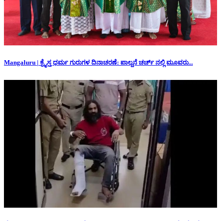
Mangaluru | ಕ್ರೈಸ್ತ ಧರ್ಮ ಗುರುಗಳ ದಿನಾಚರಣೆ: ಪಾಲ್ದನೆ ಚರ್ಚ್ ನಲ್ಲಿ ಮೂವರು...