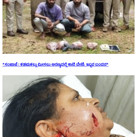
*ಸಂಪಾಜೆ | ಕಡಮಕಲ್ಲು ಮೀಸಲು ಅರಣ್ಯದಲ್ಲಿ ಕಾಟಿ ಬೇಟೆ: ಇಬ್ಬರ ಬಂಧನ*