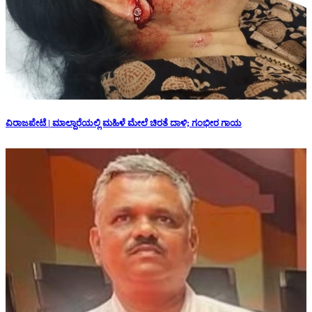
ವಿರಾಜಪೇಟೆ | ಮಾಲ್ದಾರೆಯಲ್ಲಿ ಮಹಿಳೆ ಮೇಲೆ ಚಿರತೆ ದಾಳಿ; ಗಂಭೀರ ಗಾಯ