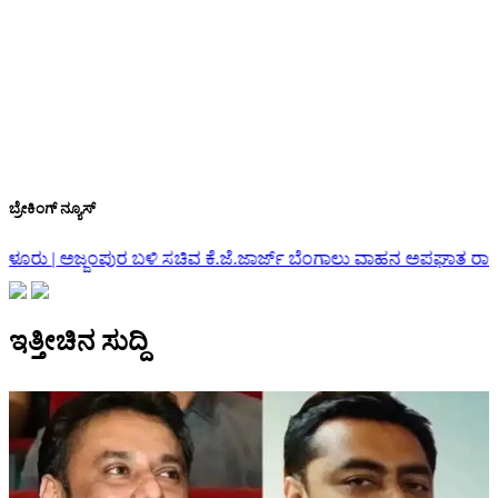
ಬ್ರೇಕಿಂಗ್ ನ್ಯೂಸ್
.ಜೆ.ಜಾರ್ಜ್ ಬೆಂಗಾಲು ವಾಹನ ಅಪಘಾತ
ರಾಜೀನಾಮೆ ವಾಪಸ್ ಪಡೆದ ಇಂಡಿ ಶಾಸ
ಇತ್ತೀಚಿನ ಸುದ್ದಿ