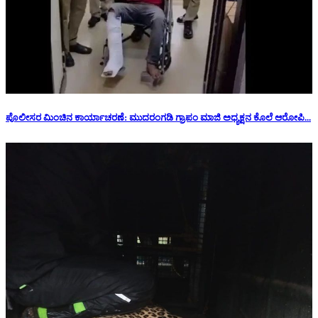
ಪೊಲೀಸರ ಮಿಂಚಿನ ಕಾರ್ಯಾಚರಣೆ: ಮುದರಂಗಡಿ ಗ್ರಾಪಂ ಮಾಜಿ ಅಧ್ಯಕ್ಷನ‌ ಕೊಲೆ ಆರೋಪಿ...