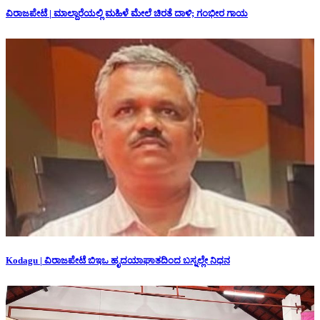
ವಿರಾಜಪೇಟೆ | ಮಾಲ್ದಾರೆಯಲ್ಲಿ ಮಹಿಳೆ ಮೇಲೆ ಚಿರತೆ ದಾಳಿ; ಗಂಭೀರ ಗಾಯ
Kodagu | ವಿರಾಜಪೇಟೆ ಬಿಇಒ ಹೃದಯಾಘಾತದಿಂದ ಬಸ್ನಲ್ಲೇ ನಿಧನ