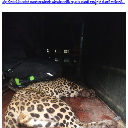
ಪೊಲೀಸರ ಮಿಂಚಿನ ಕಾರ್ಯಾಚರಣೆ: ಮುದರಂಗಡಿ ಗ್ರಾಪಂ ಮಾಜಿ ಅಧ್ಯಕ್ಷನ‌ ಕೊಲೆ ಆರೋಪಿ...