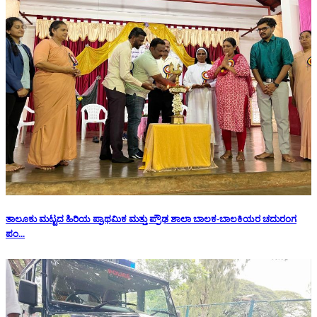
ತಾಲೂಕು ಮಟ್ಟದ ಹಿರಿಯ ಪ್ರಾಥಮಿಕ ಮತ್ತು ಪ್ರೌಢ ಶಾಲಾ ಬಾಲಕ-ಬಾಲಕಿಯರ ಚದುರಂಗ
ಪಂ...