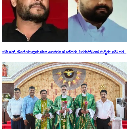
ಬಿಡಿ ಸರ್, ಹೊಡೆಯುವುದು ಬೇಡ ಎಂದರೂ ಹೊಡೆದರು, ಸಿಗರೇಟ್‌ನಿಂದ ಸುಟ್ಟರು: ನಟ ದರ...