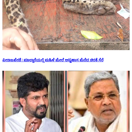
ವೀರಾಜಪೇಟೆ | ಮಾಲ್ದಾರೆಯಲ್ಲಿ ಮಹಿಳೆ ಮೇಲೆ ಅಟ್ಟಹಾಸ ಮೆರೆದ ಚಿರತೆ ಸೆರೆ