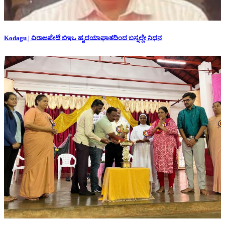
Kodagu | ವಿರಾಜಪೇಟೆ ಬಿಇಒ ಹೃದಯಾಘಾತದಿಂದ ಬಸ್ನಲ್ಲೇ ನಿಧನ