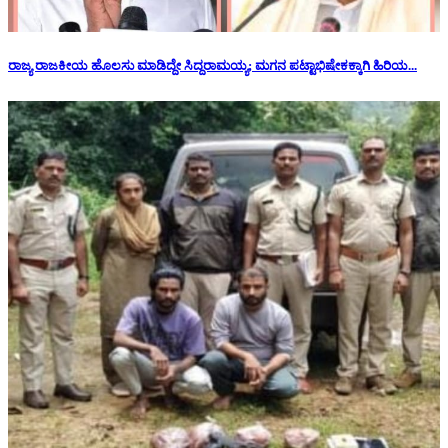
ರಾಜ್ಯ ರಾಜಕೀಯ ಹೊಲಸು ಮಾಡಿದ್ದೇ ಸಿದ್ದರಾಮಯ್ಯ; ಮಗನ ಪಟ್ಟಾಭಿಷೇಕಕ್ಕಾಗಿ ಹಿರಿಯ...