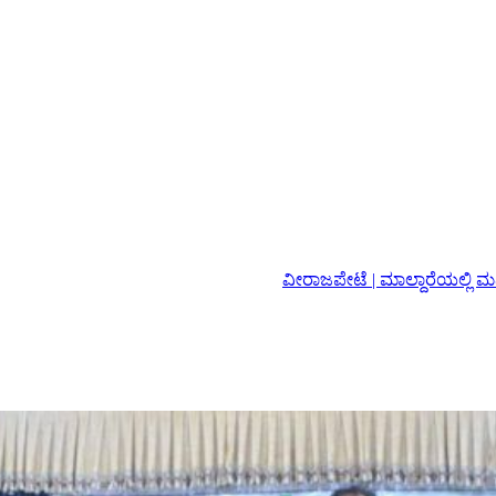
ವೀರಾಜಪೇಟೆ | ಮಾಲ್ದಾರೆಯಲ್ಲಿ ಮಹಿಳೆ ಮೇಲೆ ಅಟ್ಟಹಾಸ ಮೆರೆದ ಚ