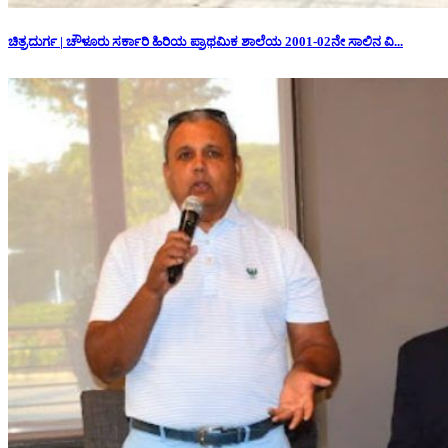
ಚಿತ್ರದುರ್ಗ | ಚೌಳೂರು ಸರ್ಕಾರಿ ಹಿರಿಯ ಪ್ರಾಥಮಿಕ ಶಾಲೆಯ 2001-02ನೇ ಸಾಲಿನ ವಿ...