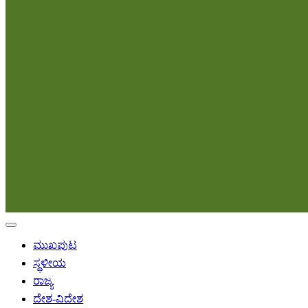
ಮುಖಪುಟ
ಸ್ಥಳೀಯ
ರಾಜ್ಯ
ದೇಶ-ವಿದೇಶ