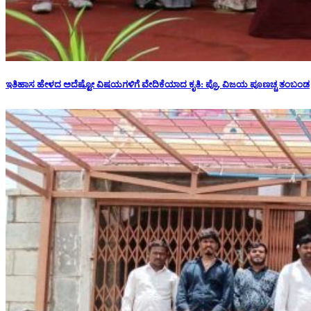
ಇತಿಹಾಸ ಹೇಳದ ಅದೆಷ್ಟೋ ವಿಷಯಗಳಿಗೆ ವೇದಿಕೆಯಾದ ಕೃತಿ: ಪ್ರೊ. ವಿಜಯ ಪೂಣಚ್ಚ ತಂಬಂಡ