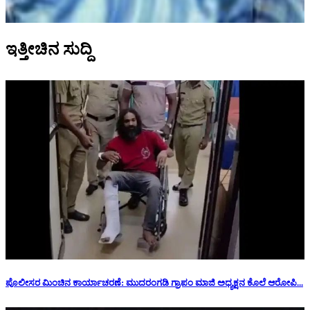
ಇತ್ತೀಚಿನ ಸುದ್ದಿ
ಪೊಲೀಸರ ಮಿಂಚಿನ ಕಾರ್ಯಾಚರಣೆ: ಮುದರಂಗಡಿ ಗ್ರಾಪಂ ಮಾಜಿ ಅಧ್ಯಕ್ಷನ‌ ಕೊಲೆ ಆರೋಪಿ...