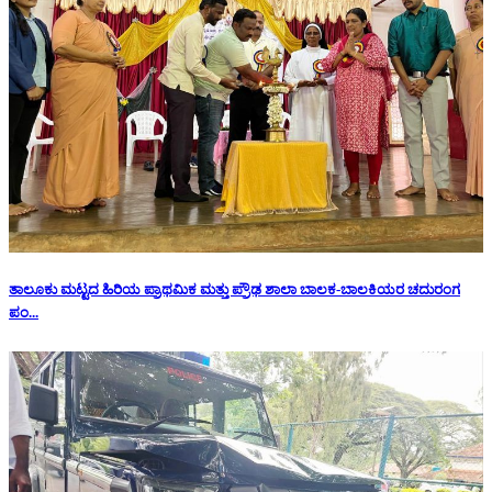
ತಾಲೂಕು ಮಟ್ಟದ ಹಿರಿಯ ಪ್ರಾಥಮಿಕ ಮತ್ತು ಪ್ರೌಢ ಶಾಲಾ ಬಾಲಕ-ಬಾಲಕಿಯರ ಚದುರಂಗ
ಪಂ...