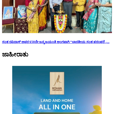
ಸಂತ ರವಿದಾಸ್ ಅವರ 650ನೇ ಜನ್ಮ ಜಯಂತಿ ಅಂಗವಾಗಿ “ಭಾರತೀಯ ಸಂತ ಪರಂಪರೆ –...
ಜಾಹೀರಾತು