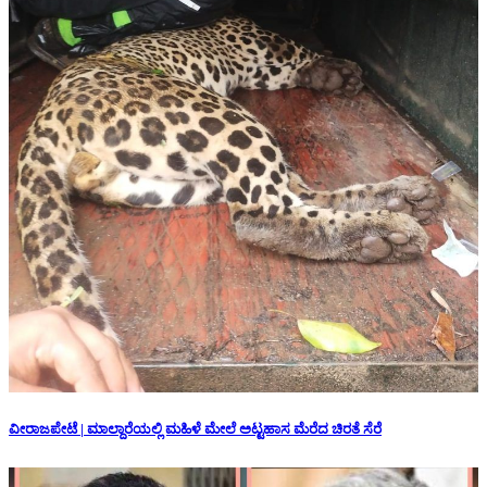
ವೀರಾಜಪೇಟೆ | ಮಾಲ್ದಾರೆಯಲ್ಲಿ ಮಹಿಳೆ ಮೇಲೆ ಅಟ್ಟಹಾಸ ಮೆರೆದ ಚಿರತೆ ಸೆರೆ