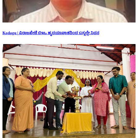
Kodagu | ವಿರಾಜಪೇಟೆ ಬಿಇಒ ಹೃದಯಾಘಾತದಿಂದ ಬಸ್ನಲ್ಲೇ ನಿಧನ