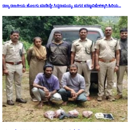
ರಾಜ್ಯ ರಾಜಕೀಯ ಹೊಲಸು ಮಾಡಿದ್ದೇ ಸಿದ್ದರಾಮಯ್ಯ; ಮಗನ ಪಟ್ಟಾಭಿಷೇಕಕ್ಕಾಗಿ ಹಿರಿಯ...