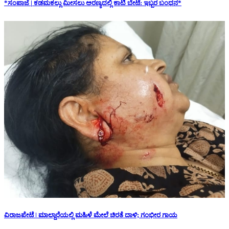
*ಸಂಪಾಜೆ | ಕಡಮಕಲ್ಲು ಮೀಸಲು ಅರಣ್ಯದಲ್ಲಿ ಕಾಟಿ ಬೇಟೆ: ಇಬ್ಬರ ಬಂಧನ*
ವಿರಾಜಪೇಟೆ | ಮಾಲ್ದಾರೆಯಲ್ಲಿ ಮಹಿಳೆ ಮೇಲೆ ಚಿರತೆ ದಾಳಿ; ಗಂಭೀರ ಗಾಯ