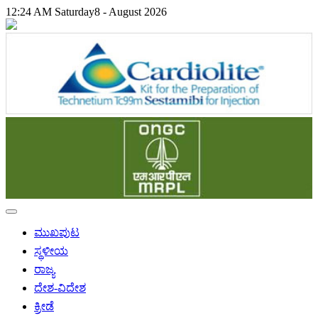
12:24 AM
Saturday
8 - August 2026
ಮುಖಪುಟ
ಸ್ಥಳೀಯ
ರಾಜ್ಯ
ದೇಶ-ವಿದೇಶ
ಕ್ರೀಡೆ