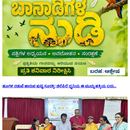
ಹೂಗಳ ನಡುವೆ ಹಾರುವ ಪುಟ್ಟ ಸೂರಕ್ಕಿ! ಚಿಲಿಪಿಲಿ ಧ್ವನಿಯ ಈ ಮುದ್ದು ಹಕ್ಕಿಯ ಬದು...