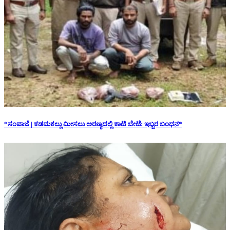
*ಸಂಪಾಜೆ | ಕಡಮಕಲ್ಲು ಮೀಸಲು ಅರಣ್ಯದಲ್ಲಿ ಕಾಟಿ ಬೇಟೆ: ಇಬ್ಬರ ಬಂಧನ*