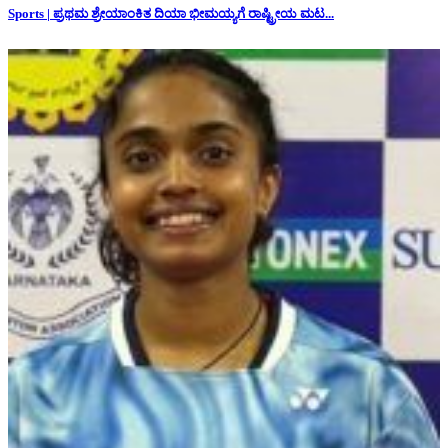
Sports | ಪ್ರಥಮ ಶ್ರೇಯಾಂಕಿತ ದಿಯಾ ಭೀಮಯ್ಯಗೆ ರಾಷ್ಟ್ರೀಯ ಮಟ...