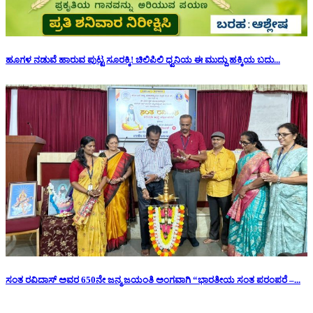
ಹೂಗಳ ನಡುವೆ ಹಾರುವ ಪುಟ್ಟ ಸೂರಕ್ಕಿ! ಚಿಲಿಪಿಲಿ ಧ್ವನಿಯ ಈ ಮುದ್ದು ಹಕ್ಕಿಯ ಬದು...
ಸಂತ ರವಿದಾಸ್ ಅವರ 650ನೇ ಜನ್ಮ ಜಯಂತಿ ಅಂಗವಾಗಿ “ಭಾರತೀಯ ಸಂತ ಪರಂಪರೆ –...