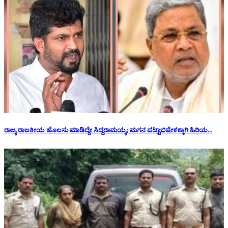
ರಾಜ್ಯ ರಾಜಕೀಯ ಹೊಲಸು ಮಾಡಿದ್ದೇ ಸಿದ್ದರಾಮಯ್ಯ; ಮಗನ ಪಟ್ಟಾಭಿಷೇಕಕ್ಕಾಗಿ ಹಿರಿಯ...