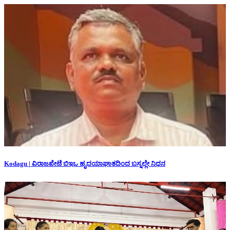
Kodagu | ವಿರಾಜಪೇಟೆ ಬಿಇಒ ಹೃದಯಾಘಾತದಿಂದ ಬಸ್ನಲ್ಲೇ ನಿಧನ