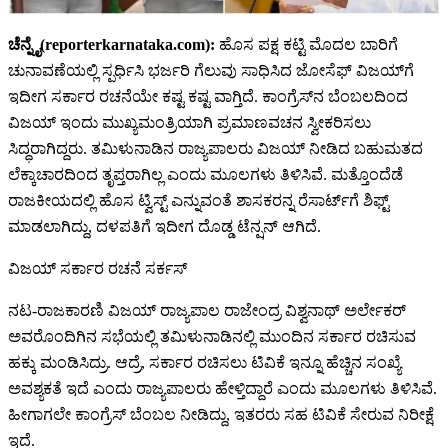
ಚೆನ್ನೈ(reporterkarnataka.com):
ಹೊಸ ಪಕ್ಷ ಕಟ್ಟಿ ಮೊದಲ ಬಾರಿಗೆ
ಚುನಾವಣೆಯಲ್ಲಿ ಸ್ಪರ್ಧಿಸಿ ಭರ್ಜರಿ ಗೆಲುವು ಸಾಧಿಸಿದ ಜೋಸೆಫ್​ ವಿಜಯ್​​ಗೆ
ಇದೀಗ ಸರ್ಕಾರ ರಚನೆಯೇ ಕಷ್ಟ ಕಷ್ಟ ವಾಗ್ತಿದೆ. ಕಾಂಗ್ರೆಸ್​​ನ ಬೆಂಬಲದಿಂದ
ವಿಜಯ್ ಇಂದು ಮುಖ್ಯಮಂತ್ರಿಯಾಗಿ ಪ್ರಮಾಣವಚನ ಸ್ವೀಕರಿಸಲು
ಸಿದ್ಧರಾಗಿದ್ದರು. ತಮಿಳುನಾಡಿನ ರಾಜ್ಯಪಾಲರು ವಿಜಯ್ ನೀಡಿದ ಬಹುಮತದ
ಲೆಕ್ಕಾಚಾರದಿಂದ ತೃಪ್ತರಾಗಿಲ್ಲ ಎಂದು ಮೂಲಗಳು ತಿಳಿಸಿವೆ. ಮತ್ತೊಂದೆಡೆ
ರಾಜಕೀಯದಲ್ಲಿ ಹೊಸ ಟ್ವಿಸ್ಟ್​ ಎನ್ನುವಂತೆ ಶಾಸಕರನ್ನ ರೆಸಾರ್ಟ್​​ಗೆ ಶಿಫ್ಟ್
ಮಾಡಲಾಗಿದ್ದು, ದಳಪತಿಗೆ ಇದೀಗ ದೊಡ್ಡ ಟೆನ್ಷನ್ ಆಗಿದೆ.
ವಿಜಯ್​​ ಸರ್ಕಾರ ರಚನೆ ಸರ್ಕಸ್​
ನಟ-ರಾಜಕಾರಣಿ ವಿಜಯ್ ರಾಜ್ಯಪಾಲ ರಾಜೇಂದ್ರ ವಿಶ್ವನಾಥ್ ಅರ್ಲೇಕರ್
ಅವರೊಂದಿಗಿನ ಸಭೆಯಲ್ಲಿ ತಮಿಳುನಾಡಿನಲ್ಲಿ ಮುಂದಿನ ಸರ್ಕಾರ ರಚಿಸುವ
ಹಕ್ಕು ಮಂಡಿಸಿದ್ರು. ಆದ್ರೆ, ಸರ್ಕಾರ ರಚಿಸಲು ಟಿವಿಕೆ ಇನ್ನೂ ಹೆಚ್ಚಿನ ಸಂಖ್ಯೆ
ಅವಶ್ಯಕತೆ ಇದೆ ಎಂದು ರಾಜ್ಯಪಾಲರು ಹೇಳ್ತಿದ್ದಾರೆ ಎಂದು ಮೂಲಗಳು ತಿಳಿಸಿವೆ.
ಹೀಗಾಗಲೇ ಕಾಂಗ್ರೆಸ್ ಬೆಂಬಲ ನೀಡಿದ್ದು, ಇತರರು ಸಹ ಟಿವಿಕೆ ಸೇರುವ ನಿರೀಕ್ಷೆ
ಇದೆ.