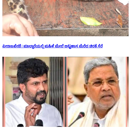
ವೀರಾಜಪೇಟೆ | ಮಾಲ್ದಾರೆಯಲ್ಲಿ ಮಹಿಳೆ ಮೇಲೆ ಅಟ್ಟಹಾಸ ಮೆರೆದ ಚಿರತೆ ಸೆರೆ