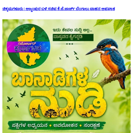
ಚಿಕ್ಕಮಗಳೂರು | ಅಜ್ಜಂಪುರ ಬಳಿ ಸಚಿವ ಕೆ.ಜೆ.ಜಾರ್ಜ್ ಬೆಂಗಾಲು ವಾಹನ ಅಪಘಾತ