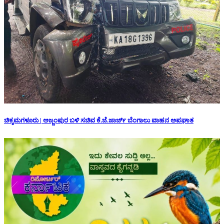
ಚಿಕ್ಕಮಗಳೂರು | ಅಜ್ಜಂಪುರ ಬಳಿ ಸಚಿವ ಕೆ.ಜೆ.ಜಾರ್ಜ್ ಬೆಂಗಾಲು ವಾಹನ ಅಪಘಾತ