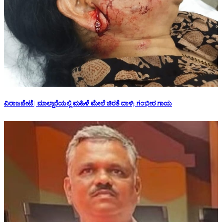
ವಿರಾಜಪೇಟೆ | ಮಾಲ್ದಾರೆಯಲ್ಲಿ ಮಹಿಳೆ ಮೇಲೆ ಚಿರತೆ ದಾಳಿ; ಗಂಭೀರ ಗಾಯ