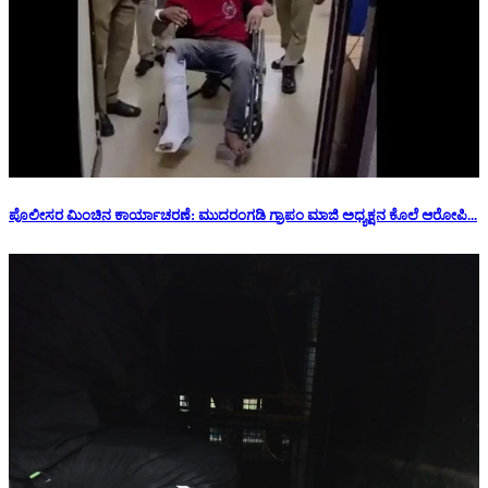
ಪೊಲೀಸರ ಮಿಂಚಿನ ಕಾರ್ಯಾಚರಣೆ: ಮುದರಂಗಡಿ ಗ್ರಾಪಂ ಮಾಜಿ ಅಧ್ಯಕ್ಷನ‌ ಕೊಲೆ ಆರೋಪಿ...