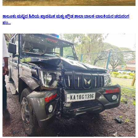
ತಾಲೂಕು ಮಟ್ಟದ ಹಿರಿಯ ಪ್ರಾಥಮಿಕ ಮತ್ತು ಪ್ರೌಢ ಶಾಲಾ ಬಾಲಕ-ಬಾಲಕಿಯರ ಚದುರಂಗ
ಪಂ...