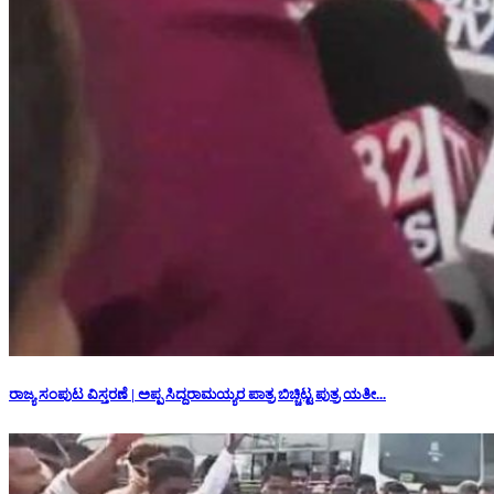
ರಾಜ್ಯ ಸಂಪುಟ ವಿಸ್ತರಣೆ | ಅಪ್ಪ ಸಿದ್ದರಾಮಯ್ಯರ ಪಾತ್ರ ಬಿಚ್ಚಿಟ್ಟ ಪುತ್ರ ಯತೀ...