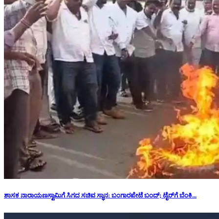
ಶಾಸಕ ನಾರಾಯಣಸ್ವಾಮಿಗೆ ಸಿಗದ ಸಚಿವ ಸ್ಥಾನ: ‌ಬಂಗಾರಪೇಟೆ ಬಂದ್; ಟೈರ್‌ಗೆ ಬೆಂಕಿ...