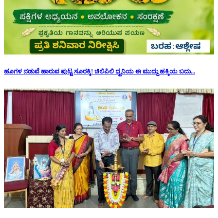
ಹೂಗಳ ನಡುವೆ ಹಾರುವ ಪುಟ್ಟ ಸೂರಕ್ಕಿ! ಚಿಲಿಪಿಲಿ ಧ್ವನಿಯ ಈ ಮುದ್ದು ಹಕ್ಕಿಯ ಬದು...