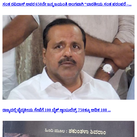
ಸಂತ ರವಿದಾಸ್ ಅವರ 650ನೇ ಜನ್ಮ ಜಯಂತಿ ಅಂಗವಾಗಿ “ಭಾರತೀಯ ಸಂತ ಪರಂಪರೆ –...
ರಾಜ್ಯದಲ್ಲಿ ವೈದ್ಯಕೀಯ ಸೇವೆಗೆ 100 ಬೈಕ್ ಆ್ಯಂಬುಲೆನ್ಸ್, 750ಕ್ಕೂ ಅಧಿಕ 108 ...