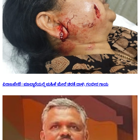
ವಿರಾಜಪೇಟೆ | ಮಾಲ್ದಾರೆಯಲ್ಲಿ ಮಹಿಳೆ ಮೇಲೆ ಚಿರತೆ ದಾಳಿ; ಗಂಭೀರ ಗಾಯ