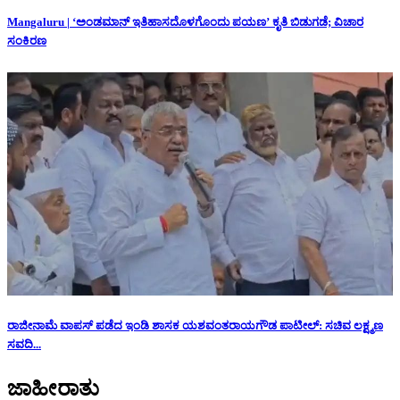
Mangaluru | ‘ಅಂಡಮಾನ್ ಇತಿಹಾಸದೊಳಗೊಂದು ಪಯಣ’ ಕೃತಿ ಬಿಡುಗಡೆ; ವಿಚಾರ
ಸಂಕಿರಣ
ರಾಜೀನಾಮೆ ವಾಪಸ್ ಪಡೆದ ಇಂಡಿ ಶಾಸಕ ಯಶವಂತರಾಯಗೌಡ ಪಾಟೀಲ್: ಸಚಿವ ಲಕ್ಷ್ಮಣ
ಸವದಿ...
ಜಾಹೀರಾತು