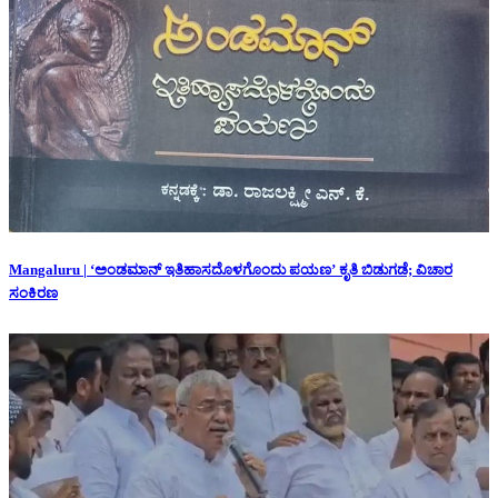
Mangaluru | ‘ಅಂಡಮಾನ್ ಇತಿಹಾಸದೊಳಗೊಂದು ಪಯಣ’ ಕೃತಿ ಬಿಡುಗಡೆ; ವಿಚಾರ
ಸಂಕಿರಣ