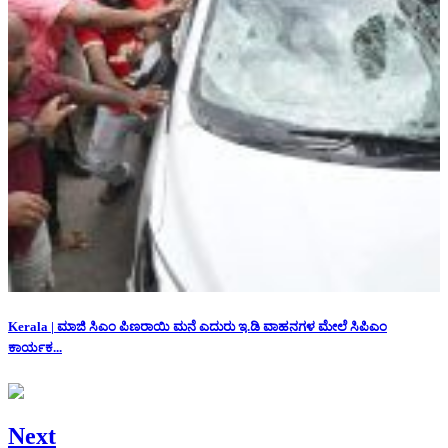
Kerala | ಮಾಜಿ ಸಿಎಂ ಪಿಣರಾಯಿ ಮನೆ ಎದುರು ಇ.ಡಿ ವಾಹನಗಳ ಮೇಲೆ ಸಿಪಿಎಂ
ಕಾರ್ಯಕ...
Next