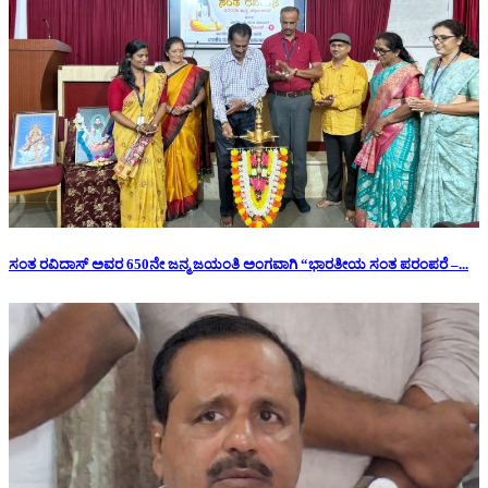
ಸಂತ ರವಿದಾಸ್ ಅವರ 650ನೇ ಜನ್ಮ ಜಯಂತಿ ಅಂಗವಾಗಿ “ಭಾರತೀಯ ಸಂತ ಪರಂಪರೆ –...