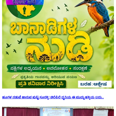
ಹೂಗಳ ನಡುವೆ ಹಾರುವ ಪುಟ್ಟ ಸೂರಕ್ಕಿ! ಚಿಲಿಪಿಲಿ ಧ್ವನಿಯ ಈ ಮುದ್ದು ಹಕ್ಕಿಯ ಬದು...