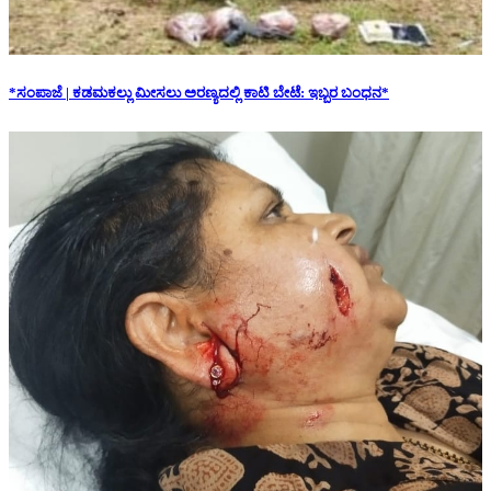
*ಸಂಪಾಜೆ | ಕಡಮಕಲ್ಲು ಮೀಸಲು ಅರಣ್ಯದಲ್ಲಿ ಕಾಟಿ ಬೇಟೆ: ಇಬ್ಬರ ಬಂಧನ*