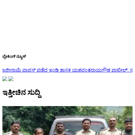
ಬ್ರೇಕಿಂಗ್ ನ್ಯೂಸ್
 ಶಾಸಕ ಯಶವಂತರಾಯಗೌಡ ಪಾಟೀಲ್: ಸಚಿವ ಲಕ್ಷ್ಮಣ ಸವದಿ…
ರಾಜ್ಯ ಸಂಪುಟ ವಿ
ಇತ್ತೀಚಿನ ಸುದ್ದಿ