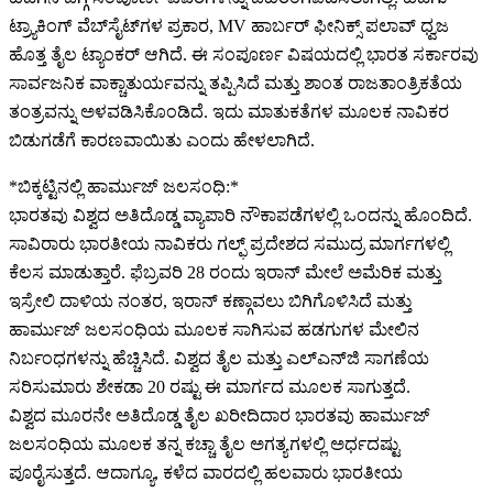
ಟ್ರ್ಯಾಕಿಂಗ್ ವೆಬ್‌ಸೈಟ್‌ಗಳ ಪ್ರಕಾರ, MV ಹಾರ್ಬರ್ ಫೀನಿಕ್ಸ್ ಪಲಾವ್ ಧ್ವಜ
ಹೊತ್ತ ತೈಲ ಟ್ಯಾಂಕರ್ ಆಗಿದೆ. ಈ ಸಂಪೂರ್ಣ ವಿಷಯದಲ್ಲಿ ಭಾರತ ಸರ್ಕಾರವು
ಸಾರ್ವಜನಿಕ ವಾಕ್ಚಾತುರ್ಯವನ್ನು ತಪ್ಪಿಸಿದೆ ಮತ್ತು ಶಾಂತ ರಾಜತಾಂತ್ರಿಕತೆಯ
ತಂತ್ರವನ್ನು ಅಳವಡಿಸಿಕೊಂಡಿದೆ. ಇದು ಮಾತುಕತೆಗಳ ಮೂಲಕ ನಾವಿಕರ
ಬಿಡುಗಡೆಗೆ ಕಾರಣವಾಯಿತು ಎಂದು ಹೇಳಲಾಗಿದೆ.
*ಬಿಕ್ಕಟ್ಟಿನಲ್ಲಿ ಹಾರ್ಮುಜ್ ಜಲಸಂಧಿ:*
ಭಾರತವು ವಿಶ್ವದ ಅತಿದೊಡ್ಡ ವ್ಯಾಪಾರಿ ನೌಕಾಪಡೆಗಳಲ್ಲಿ ಒಂದನ್ನು ಹೊಂದಿದೆ.
ಸಾವಿರಾರು ಭಾರತೀಯ ನಾವಿಕರು ಗಲ್ಫ್ ಪ್ರದೇಶದ ಸಮುದ್ರ ಮಾರ್ಗಗಳಲ್ಲಿ
ಕೆಲಸ ಮಾಡುತ್ತಾರೆ. ಫೆಬ್ರವರಿ 28 ರಂದು ಇರಾನ್ ಮೇಲೆ ಅಮೆರಿಕ ಮತ್ತು
ಇಸ್ರೇಲಿ ದಾಳಿಯ ನಂತರ, ಇರಾನ್ ಕಣ್ಗಾವಲು ಬಿಗಿಗೊಳಿಸಿದೆ ಮತ್ತು
ಹಾರ್ಮುಜ್ ಜಲಸಂಧಿಯ ಮೂಲಕ ಸಾಗಿಸುವ ಹಡಗುಗಳ ಮೇಲಿನ
ನಿರ್ಬಂಧಗಳನ್ನು ಹೆಚ್ಚಿಸಿದೆ. ವಿಶ್ವದ ತೈಲ ಮತ್ತು ಎಲ್‌ಎನ್‌ಜಿ ಸಾಗಣೆಯ
ಸರಿಸುಮಾರು ಶೇಕಡಾ 20 ರಷ್ಟು ಈ ಮಾರ್ಗದ ಮೂಲಕ ಸಾಗುತ್ತದೆ.
ವಿಶ್ವದ ಮೂರನೇ ಅತಿದೊಡ್ಡ ತೈಲ ಖರೀದಿದಾರ ಭಾರತವು ಹಾರ್ಮುಜ್
ಜಲಸಂಧಿಯ ಮೂಲಕ ತನ್ನ ಕಚ್ಚಾ ತೈಲ ಅಗತ್ಯಗಳಲ್ಲಿ ಅರ್ಧದಷ್ಟು
ಪೂರೈಸುತ್ತದೆ. ಆದಾಗ್ಯೂ, ಕಳೆದ ವಾರದಲ್ಲಿ ಹಲವಾರು ಭಾರತೀಯ