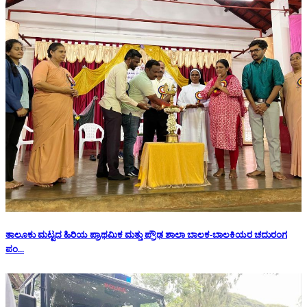
ತಾಲೂಕು ಮಟ್ಟದ ಹಿರಿಯ ಪ್ರಾಥಮಿಕ ಮತ್ತು ಪ್ರೌಢ ಶಾಲಾ ಬಾಲಕ-ಬಾಲಕಿಯರ ಚದುರಂಗ
ಪಂ...