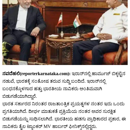
ನವದೆಹಲಿ(reporterkarnataka.com):
ಇರಾನ್‌ನಲ್ಲಿ ಹಾರ್ಮುಜ್ ಬಿಕ್ಕಟ್ಟಿನ
ನಡುವೆ, ಭಾರತಕ್ಕೆ ಸಂತೋಷ ತರುವ ಸುದ್ದಿ ಬಂದಿದೆ. ಇರಾನ್‌ನಲ್ಲಿ
ಬಂಧನಕ್ಕೊಳಗಾದ ಹತ್ತು ಭಾರತೀಯ ನಾವಿಕರು ಅಂತಿಮವಾಗಿ
ಬಿಡುಗಡೆಯಾಗಿದ್ದಾರೆ.
ಭಾರತ ಸರ್ಕಾರದ ನಿರಂತರ ರಾಜತಾಂತ್ರಿಕ ಪ್ರಯತ್ನಗಳ ನಂತರ ಇದು ಒಂದು
ಪ್ರಗತಿಯಾಗಿದೆ. ದೀರ್ಘ ಮಾತುಕತೆ ಪ್ರಕ್ರಿಯೆಯ ನಂತರ ಅವರ ಸುರಕ್ಷಿತ
ಬಿಡುಗಡೆಯನ್ನು ಸಾಧಿಸಲಾಗಿದೆ. ಭಾರತೀಯ ಹಡಗು ಪ್ರಾಧಿಕಾರದ ಪ್ರಕಾರ, ಈ
ನಾವಿಕರು ತೈಲ ಟ್ಯಾಂಕರ್ MV ಹಾರ್ಬರ್ ಫೀನಿಕ್ಸ್‌ನಲ್ಲಿದ್ದರು.