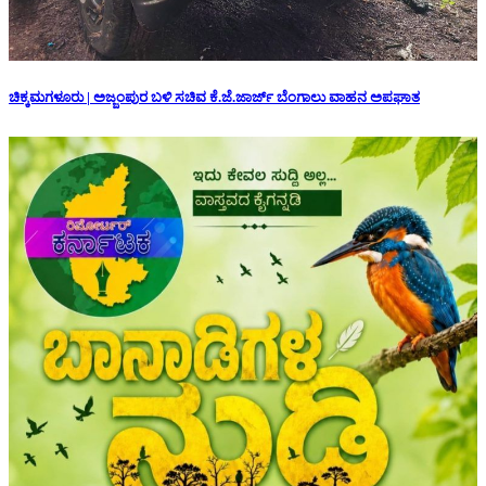
ಚಿಕ್ಕಮಗಳೂರು | ಅಜ್ಜಂಪುರ ಬಳಿ ಸಚಿವ ಕೆ.ಜೆ.ಜಾರ್ಜ್ ಬೆಂಗಾಲು ವಾಹನ ಅಪಘಾತ