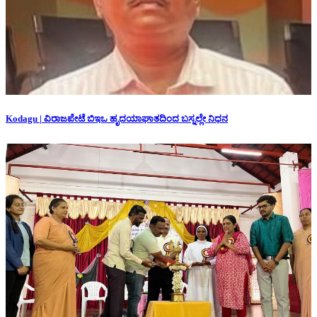
Kodagu | ವಿರಾಜಪೇಟೆ ಬಿಇಒ ಹೃದಯಾಘಾತದಿಂದ ಬಸ್ನಲ್ಲೇ ನಿಧನ