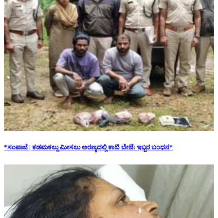
*ಸಂಪಾಜೆ | ಕಡಮಕಲ್ಲು ಮೀಸಲು ಅರಣ್ಯದಲ್ಲಿ ಕಾಟಿ ಬೇಟೆ: ಇಬ್ಬರ ಬಂಧನ*