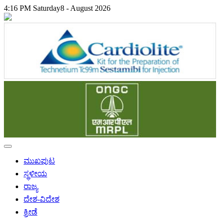
4:16 PM
Saturday
8 - August 2026
ಮುಖಪುಟ
ಸ್ಥಳೀಯ
ರಾಜ್ಯ
ದೇಶ-ವಿದೇಶ
ಕ್ರೀಡೆ