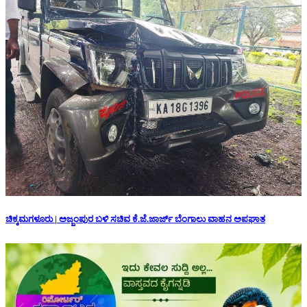
ಚಿಕ್ಕಮಗಳೂರು | ಅಜ್ಜಂಪುರ ಬಳಿ ಸಚಿವ ಕೆ.ಜೆ.ಜಾರ್ಜ್ ಬೆಂಗಾಲು ವಾಹನ ಅಪಘಾತ