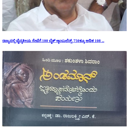
ರಾಜ್ಯದಲ್ಲಿ ವೈದ್ಯಕೀಯ ಸೇವೆಗೆ 100 ಬೈಕ್ ಆ್ಯಂಬುಲೆನ್ಸ್, 750ಕ್ಕೂ ಅಧಿಕ 108 ...