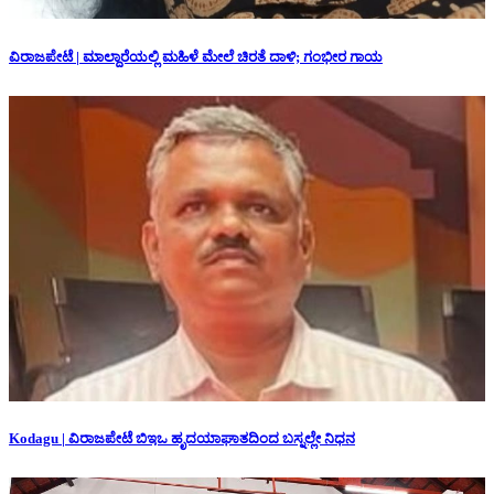
ವಿರಾಜಪೇಟೆ | ಮಾಲ್ದಾರೆಯಲ್ಲಿ ಮಹಿಳೆ ಮೇಲೆ ಚಿರತೆ ದಾಳಿ; ಗಂಭೀರ ಗಾಯ
Kodagu | ವಿರಾಜಪೇಟೆ ಬಿಇಒ ಹೃದಯಾಘಾತದಿಂದ ಬಸ್ನಲ್ಲೇ ನಿಧನ