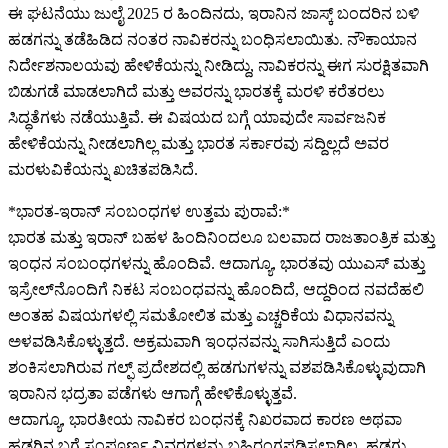
ಈ ಘಟನೆಯು ಜುಲೈ 2025 ರ ಹಿಂದಿನದು, ಇರಾನಿನ ಜಾಸ್ಕ್ ಬಂದರಿನ ಬಳಿ
ಹಡಗನ್ನು ತಡೆಹಿಡಿದ ನಂತರ ನಾವಿಕರನ್ನು ಬಂಧಿಸಲಾಯಿತು. ನೌಕಾಯಾನ
ನಿರ್ದೇಶನಾಲಯವು ಹೇಳಿಕೆಯನ್ನು ನೀಡಿದ್ದು, ನಾವಿಕರನ್ನು ಈಗ ಸುರಕ್ಷಿತವಾಗಿ
ಬಿಡುಗಡೆ ಮಾಡಲಾಗಿದೆ ಮತ್ತು ಅವರನ್ನು ಭಾರತಕ್ಕೆ ಮರಳಿ ಕರೆತರಲು
ಸಿದ್ಧತೆಗಳು ನಡೆಯುತ್ತಿವೆ. ಈ ವಿಷಯದ ಬಗ್ಗೆ ಯಾವುದೇ ಸಾರ್ವಜನಿಕ
ಹೇಳಿಕೆಯನ್ನು ನೀಡಲಾಗಿಲ್ಲ ಮತ್ತು ಭಾರತ ಸರ್ಕಾರವು ಸದ್ದಿಲ್ಲದೆ ಅವರ
ಮರಳುವಿಕೆಯನ್ನು ಖಚಿತಪಡಿಸಿದೆ.
*ಭಾರತ-ಇರಾನ್ ಸಂಬಂಧಗಳ ಉತ್ತಮ ಪುರಾವೆ:*
ಭಾರತ ಮತ್ತು ಇರಾನ್ ಬಹಳ ಹಿಂದಿನಿಂದಲೂ ಬಲವಾದ ರಾಜತಾಂತ್ರಿಕ ಮತ್ತು
ಇಂಧನ ಸಂಬಂಧಗಳನ್ನು ಹೊಂದಿವೆ. ಆದಾಗ್ಯೂ, ಭಾರತವು ಯುಎಸ್ ಮತ್ತು
ಇಸ್ರೇಲ್‌ನೊಂದಿಗೆ ನಿಕಟ ಸಂಬಂಧವನ್ನು ಹೊಂದಿದೆ, ಆದ್ದರಿಂದ ನವದೆಹಲಿ
ಅಂತಹ ವಿಷಯಗಳಲ್ಲಿ ಸಮತೋಲಿತ ಮತ್ತು ಎಚ್ಚರಿಕೆಯ ವಿಧಾನವನ್ನು
ಅಳವಡಿಸಿಕೊಳ್ಳುತ್ತದೆ. ಅಕ್ರಮವಾಗಿ ಇಂಧನವನ್ನು ಸಾಗಿಸುತ್ತಿದೆ ಎಂದು
ಶಂಕಿಸಲಾಗಿರುವ ಗಲ್ಫ್ ಪ್ರದೇಶದಲ್ಲಿ ಹಡಗುಗಳನ್ನು ವಶಪಡಿಸಿಕೊಳ್ಳುವುದಾಗಿ
ಇರಾನಿನ ಭದ್ರತಾ ಪಡೆಗಳು ಆಗಾಗ್ಗೆ ಹೇಳಿಕೊಳ್ಳುತ್ತವೆ.
ಆದಾಗ್ಯೂ, ಭಾರತೀಯ ನಾವಿಕರ ಬಂಧನಕ್ಕೆ ನಿಖರವಾದ ಕಾರಣ ಅಥವಾ
ಹಡಗಿನ ಬಗ್ಗೆ ಸಂಪೂರ್ಣ ವಿವರಗಳನ್ನು ಬಹಿರಂಗಪಡಿಸಲಾಗಿಲ್ಲ. ಹಡಗು