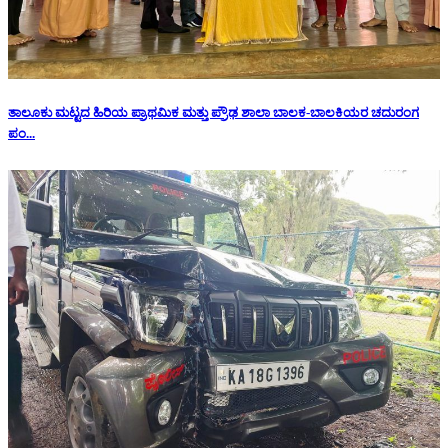
ತಾಲೂಕು ಮಟ್ಟದ ಹಿರಿಯ ಪ್ರಾಥಮಿಕ ಮತ್ತು ಪ್ರೌಢ ಶಾಲಾ ಬಾಲಕ-ಬಾಲಕಿಯರ ಚದುರಂಗ
ಪಂ...