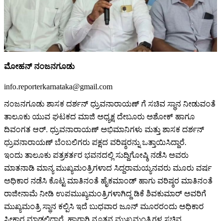
ಮೋಹನ್ ನಂಜನಗೂಡು
info.reporterkarnataka@gmail.com
ನಂಜನಗೂಡು ಶಾಸಕ ದರ್ಶನ್ ಧ್ರುವನಾರಾಯಣ್ ಗೆ ಸಚಿವ ಸ್ಥಾನ ನೀಡುವಂತೆ
ತಾಲೂಕು ಯುವ ಘಟಕದ ಮಾಜಿ ಅಧ್ಯಕ್ಷ ದೇಬೂರು ಅಶೋಕ್ ಹಾಗೂ
ದಿವಂಗತ ಆರ್. ಧ್ರುವನಾರಾಯಣ್ ಅಭಿಮಾನಿಗಳು ಮತ್ತು ಶಾಸಕ ದರ್ಶನ್
ಧ್ರುವನಾರಾಯಣ್ ಬೆಂಬಲಿಗರು ಪಕ್ಷದ ವರಿಷ್ಠರನ್ನು ಒತ್ತಾಯಿಸಿದ್ದಾರೆ.
ಇಂದು ತಾಲೂಕು ಪತ್ರಕರ್ತರ ಭವನದಲ್ಲಿ ಸುದ್ದಿಗೋಷ್ಠಿ ನಡೆಸಿ ಅವರು
ಮಾತನಾಡಿ ಮಾನ್ಯ ಮುಖ್ಯಮಂತ್ರಿಗಳಾದ ಸಿದ್ದರಾಮಯ್ಯನವರು ಮೂರು ವರ್ಷ
ಅಧಿಕಾರ ನಡೆಸಿ ಕೊಟ್ಟ ಮಾತಿನಂತೆ ಹೈಕಮಾಂಡ್ ಹಾಗು ವರಿಷ್ಠರ ಮಾತಿನಂತೆ
ರಾಜೀನಾಮೆ ನೀಡಿ ಉಪಮುಖ್ಯಮಂತ್ರಿಗಳಾಗಿದ್ದ ಡಿಕೆ ಶಿವಕುಮಾರ್ ಅವರಿಗೆ
ಮುಖ್ಯಮಂತ್ರಿ ಸ್ಥಾನ ಕಲ್ಪಿಸಿ ಇದೆ ಬುಧವಾರ ಜೂನ್ ಮೂರರಂದು ಅಧಿಕಾರ
ಸ್ವೀಕಾರ ಮಾಡಲಿದ್ದಾರೆ. ಹಾಗಾಗಿ ನೂತನ ಮುಖ್ಯಮಂತ್ರಿಗಳ ಸಚಿವ