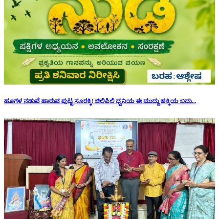
ಹೂಗಳ ನಡುವೆ ಹಾರುವ ಪುಟ್ಟ ಸೂರಕ್ಕಿ! ಚಿಲಿಪಿಲಿ ಧ್ವನಿಯ ಈ ಮುದ್ದು ಹಕ್ಕಿಯ ಬದು...