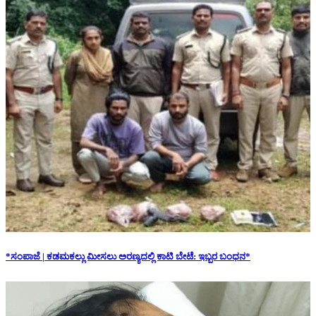
*ಸಂಪಾಜೆ | ಕಡಮಕಲ್ಲು ಮೀಸಲು ಅರಣ್ಯದಲ್ಲಿ ಕಾಟಿ ಬೇಟೆ: ಇಬ್ಬರ ಬಂಧನ*