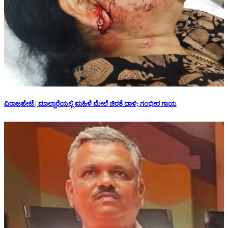
ವಿರಾಜಪೇಟೆ | ಮಾಲ್ದಾರೆಯಲ್ಲಿ ಮಹಿಳೆ ಮೇಲೆ ಚಿರತೆ ದಾಳಿ; ಗಂಭೀರ ಗಾಯ