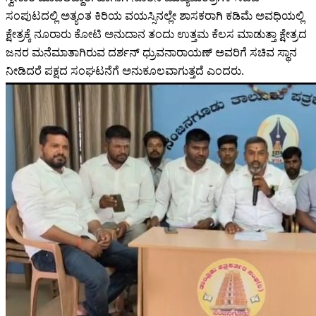
ಸಂಪುಟದಲ್ಲಿ ಅತ್ಯಂತ ಕಿರಿಯ ವಯಸ್ಸಿನಲ್ಲೇ ಶಾಸಕರಾಗಿ ಕಡಿಮೆ ಅವಧಿಯಲ್ಲಿ
ಕ್ಷೇತ್ರಕ್ಕೆ ನೂರಾರು ಕೋಟಿ ಅನುದಾನ ತಂದು ಉತ್ತಮ ಕೆಲಸ ಮಾಡುತ್ತಾ ಕ್ಷೇತ್ರದ
ಜನರ ಮನೆಮಾತಾಗಿರುವ ದರ್ಶನ್ ಧ್ರುವನಾರಾಯಣ್ ಅವರಿಗೆ ಸಚಿವ ಸ್ಥಾನ
ನೀಡಿದರೆ ಪಕ್ಷದ ಸಂಘಟನೆಗೆ ಅನುಕೂಲವಾಗುತ್ತದೆ ಎಂದರು.