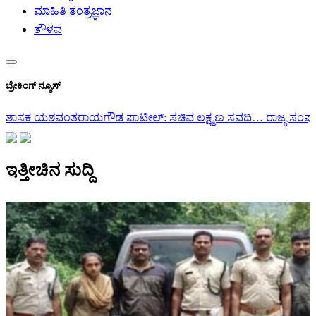
ಮಾಹಿತಿ ತಂತ್ರಜ್ಞಾನ
ತೌಳವ
ಬ್ರೇಕಿಂಗ್ ನ್ಯೂಸ್
ಾಟೀಲ್: ಸಚಿವ ಲಕ್ಷ್ಮಣ ಸವದಿ…
ರಾಜ್ಯ ಸಂಪುಟ ವಿಸ್ತರಣೆ | ಅಪ್ಪ ಸಿದ್ದರಾಮಯ್ಯ
ಇತ್ತೀಚಿನ ಸುದ್ದಿ