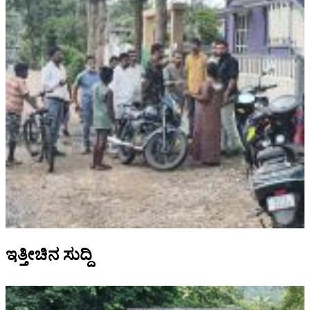
ಇತ್ತೀಚಿನ ಸುದ್ದಿ