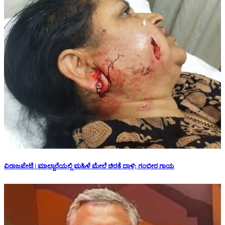
ವಿರಾಜಪೇಟೆ | ಮಾಲ್ದಾರೆಯಲ್ಲಿ ಮಹಿಳೆ ಮೇಲೆ ಚಿರತೆ ದಾಳಿ; ಗಂಭೀರ ಗಾಯ