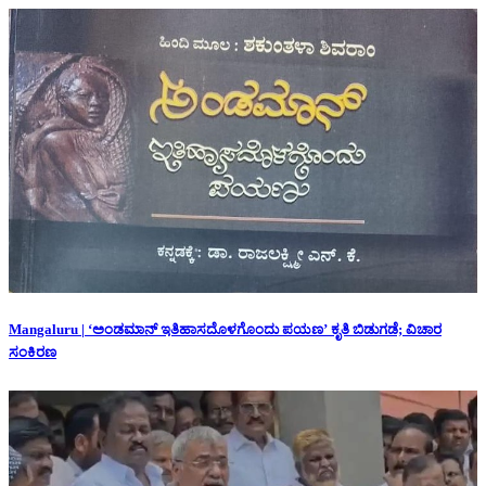
Mangaluru | ‘ಅಂಡಮಾನ್ ಇತಿಹಾಸದೊಳಗೊಂದು ಪಯಣ’ ಕೃತಿ ಬಿಡುಗಡೆ; ವಿಚಾರ
ಸಂಕಿರಣ