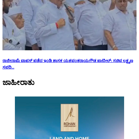
ರಾಜೀನಾಮೆ ವಾಪಸ್ ಪಡೆದ ಇಂಡಿ ಶಾಸಕ ಯಶವಂತರಾಯಗೌಡ ಪಾಟೀಲ್: ಸಚಿವ ಲಕ್ಷ್ಮಣ
ಸವದಿ...
ಜಾಹೀರಾತು