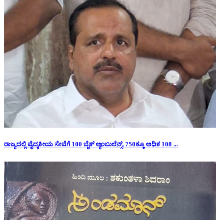
ರಾಜ್ಯದಲ್ಲಿ ವೈದ್ಯಕೀಯ ಸೇವೆಗೆ 100 ಬೈಕ್ ಆ್ಯಂಬುಲೆನ್ಸ್, 750ಕ್ಕೂ ಅಧಿಕ 108 ...