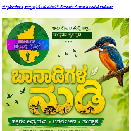
ಚಿಕ್ಕಮಗಳೂರು | ಅಜ್ಜಂಪುರ ಬಳಿ ಸಚಿವ ಕೆ.ಜೆ.ಜಾರ್ಜ್ ಬೆಂಗಾಲು ವಾಹನ ಅಪಘಾತ