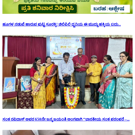
ಹೂಗಳ ನಡುವೆ ಹಾರುವ ಪುಟ್ಟ ಸೂರಕ್ಕಿ! ಚಿಲಿಪಿಲಿ ಧ್ವನಿಯ ಈ ಮುದ್ದು ಹಕ್ಕಿಯ ಬದು...
ಸಂತ ರವಿದಾಸ್ ಅವರ 650ನೇ ಜನ್ಮ ಜಯಂತಿ ಅಂಗವಾಗಿ “ಭಾರತೀಯ ಸಂತ ಪರಂಪರೆ –...