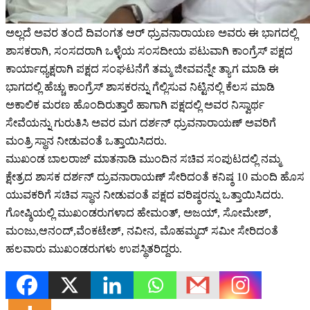
ಅಲ್ಲದೆ ಅವರ ತಂದೆ ದಿವಂಗತ ಆರ್ ಧ್ರುವನಾರಾಯಣ ಅವರು ಈ ಭಾಗದಲ್ಲಿ
ಶಾಸಕರಾಗಿ, ಸಂಸದರಾಗಿ ಒಳ್ಳೆಯ ಸಂಸದೀಯ ಪಟುವಾಗಿ ಕಾಂಗ್ರೆಸ್ ಪಕ್ಷದ
ಕಾರ್ಯಾಧ್ಯಕ್ಷರಾಗಿ ಪಕ್ಷದ ಸಂಘಟನೆಗೆ ತಮ್ಮ ಜೀವವನ್ನೇ ತ್ಯಾಗ ಮಾಡಿ ಈ
ಭಾಗದಲ್ಲಿ ಹೆಚ್ಚು ಕಾಂಗ್ರೆಸ್ ಶಾಸಕರನ್ನು ಗೆಲ್ಲಿಸುವ ನಿಟ್ಟಿನಲ್ಲಿ ಕೆಲಸ ಮಾಡಿ
ಅಕಾಲಿಕ ಮರಣ ಹೊಂದಿರುತ್ತಾರೆ ಹಾಗಾಗಿ ಪಕ್ಷದಲ್ಲಿ ಅವರ ನಿಸ್ವಾರ್ಥ
ಸೇವೆಯನ್ನು ಗುರುತಿಸಿ ಅವರ ಮಗ ದರ್ಶನ್ ಧ್ರುವನಾರಾಯಣ್ ಅವರಿಗೆ
ಮಂತ್ರಿ ಸ್ಥಾನ ನೀಡುವಂತೆ ಒತ್ತಾಯಿಸಿದರು.
ಮುಖಂಡ ಬಾಲರಾಜ್ ಮಾತನಾಡಿ ಮುಂದಿನ ಸಚಿವ ಸಂಪುಟದಲ್ಲಿ ನಮ್ಮ
ಕ್ಷೇತ್ರದ ಶಾಸಕ ದರ್ಶನ್ ದ್ರುವನಾರಾಯಣ್ ಸೇರಿದಂತೆ ಕನಿಷ್ಠ 10 ಮಂದಿ ಹೊಸ
ಯುವಕರಿಗೆ ಸಚಿವ ಸ್ಥಾನ ನೀಡುವಂತೆ ಪಕ್ಷದ ವರಿಷ್ಠರನ್ನು ಒತ್ತಾಯಿಸಿದರು.
ಗೋಷ್ಠಿಯಲ್ಲಿ ಮುಖಂಡರುಗಳಾದ ಹೇಮಂತ್, ಅಜಯ್, ಸೋಮೇಶ್,
ಮಂಜು,ಆನಂದ್,ವೆಂಕಟೇಶ್, ನವೀನ, ಮೊಹಮ್ಮದ್ ಸಮೀ ಸೇರಿದಂತೆ
ಹಲವಾರು ಮುಖಂಡರುಗಳು ಉಪಸ್ಥಿತರಿದ್ದರು.