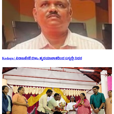
Kodagu | ವಿರಾಜಪೇಟೆ ಬಿಇಒ ಹೃದಯಾಘಾತದಿಂದ ಬಸ್ನಲ್ಲೇ ನಿಧನ