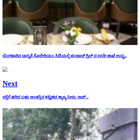
ಬೆಂಗಳೂರಿನ ಬಾಗ್ಮನೆ ಸೊಲೇರಿಯಂ ಸಿಟಿಯಲ್ಲಿ ಪಂಜಾಬ್ ಗ್ರಿಲ್ ನ 60ನೇ ಶಾಖೆ ಉದ್ಘ...
Next
ರಸ್ತೆಗೆ ಹರಿದ ಬಹು ಅಂತಸ್ತಿನ ಕಟ್ಟಡದ ತ್ಯಾಜ್ಯ ನೀರು: ಸಾರ್...