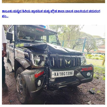
ತಾಲೂಕು ಮಟ್ಟದ ಹಿರಿಯ ಪ್ರಾಥಮಿಕ ಮತ್ತು ಪ್ರೌಢ ಶಾಲಾ ಬಾಲಕ-ಬಾಲಕಿಯರ ಚದುರಂಗ
ಪಂ...