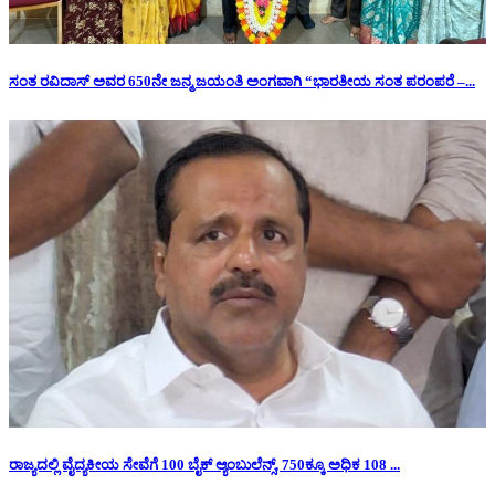
ಸಂತ ರವಿದಾಸ್ ಅವರ 650ನೇ ಜನ್ಮ ಜಯಂತಿ ಅಂಗವಾಗಿ “ಭಾರತೀಯ ಸಂತ ಪರಂಪರೆ –...
ರಾಜ್ಯದಲ್ಲಿ ವೈದ್ಯಕೀಯ ಸೇವೆಗೆ 100 ಬೈಕ್ ಆ್ಯಂಬುಲೆನ್ಸ್, 750ಕ್ಕೂ ಅಧಿಕ 108 ...