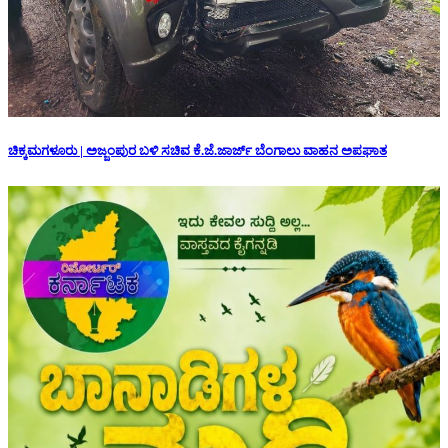
ಚಿಕ್ಕಮಗಳೂರು | ಅಜ್ಜಂಪುರ ಬಳಿ ಸಚಿವ ಕೆ.ಜೆ.ಜಾರ್ಜ್ ಬೆಂಗಾಲು ವಾಹನ ಅಪಘಾತ