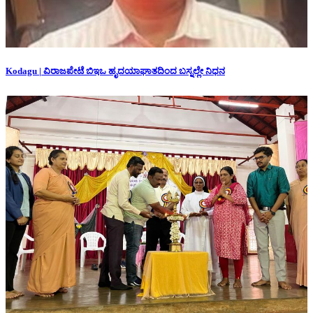
Kodagu | ವಿರಾಜಪೇಟೆ ಬಿಇಒ ಹೃದಯಾಘಾತದಿಂದ ಬಸ್ನಲ್ಲೇ ನಿಧನ