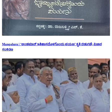
Mangaluru | ‘ಅಂಡಮಾನ್ ಇತಿಹಾಸದೊಳಗೊಂದು ಪಯಣ’ ಕೃತಿ ಬಿಡುಗಡೆ; ವಿಚಾರ
ಸಂಕಿರಣ