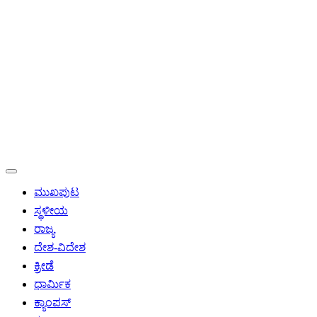
ಮುಖಪುಟ
ಸ್ಥಳೀಯ
ರಾಜ್ಯ
ದೇಶ-ವಿದೇಶ
ಕ್ರೀಡೆ
ಧಾರ್ಮಿಕ
ಕ್ಯಾಂಪಸ್