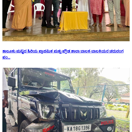
ತಾಲೂಕು ಮಟ್ಟದ ಹಿರಿಯ ಪ್ರಾಥಮಿಕ ಮತ್ತು ಪ್ರೌಢ ಶಾಲಾ ಬಾಲಕ-ಬಾಲಕಿಯರ ಚದುರಂಗ
ಪಂ...