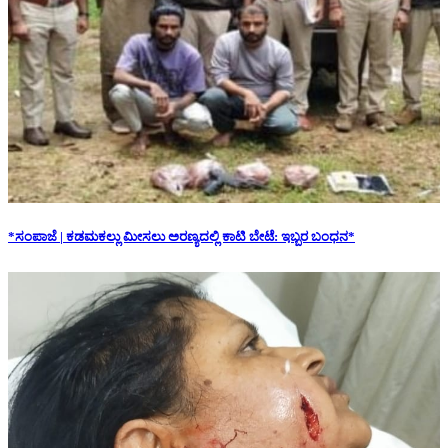
*ಸಂಪಾಜೆ | ಕಡಮಕಲ್ಲು ಮೀಸಲು ಅರಣ್ಯದಲ್ಲಿ ಕಾಟಿ ಬೇಟೆ: ಇಬ್ಬರ ಬಂಧನ*