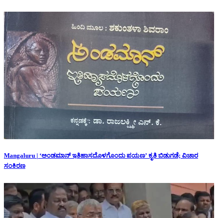
Mangaluru | ‘ಅಂಡಮಾನ್ ಇತಿಹಾಸದೊಳಗೊಂದು ಪಯಣ’ ಕೃತಿ ಬಿಡುಗಡೆ; ವಿಚಾರ
ಸಂಕಿರಣ