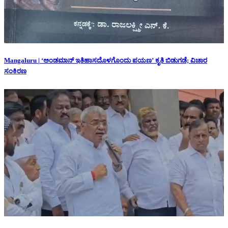
Mangaluru | ‘ಅಂಡಮಾನ್ ಇತಿಹಾಸದೊಳಗೊಂದು ಪಯಣ’ ಕೃತಿ ಬಿಡುಗಡೆ; ವಿಚಾರ
ಸಂಕಿರಣ