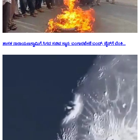
ಶಾಸಕ ನಾರಾಯಣಸ್ವಾಮಿಗೆ ಸಿಗದ ಸಚಿವ ಸ್ಥಾನ: ‌ಬಂಗಾರಪೇಟೆ ಬಂದ್; ಟೈರ್‌ಗೆ ಬೆಂಕಿ...