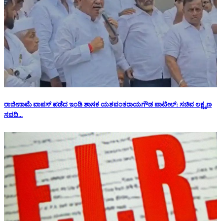
ರಾಜೀನಾಮೆ ವಾಪಸ್ ಪಡೆದ ಇಂಡಿ ಶಾಸಕ ಯಶವಂತರಾಯಗೌಡ ಪಾಟೀಲ್: ಸಚಿವ ಲಕ್ಷ್ಮಣ
ಸವದಿ...