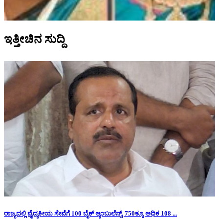
ಇತ್ತೀಚಿನ ಸುದ್ದಿ
ರಾಜ್ಯದಲ್ಲಿ ವೈದ್ಯಕೀಯ ಸೇವೆಗೆ 100 ಬೈಕ್ ಆ್ಯಂಬುಲೆನ್ಸ್, 750ಕ್ಕೂ ಅಧಿಕ 108 ...