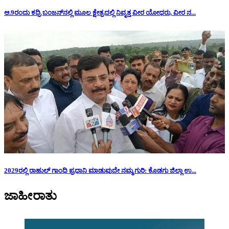
ಆ.9ರಂದು ಕದ್ರಿ ಬಂಜನ್‌ನಲ್ಲಿ ಮೂಲ ಕ್ಷೇತ್ರದಲ್ಲಿ ನಿವೃತ್ತ ವೀರ ಯೋಧರು, ವೀರ ನ...
2029ರಲ್ಲಿ ರಾಹುಲ್ ಗಾಂಧಿ ಪ್ರಧಾನಿ ಮಾಡುವುದೇ ನಮ್ಮ ಗುರಿ: ಕೊಡಗು ಜಿಲ್ಲಾ ಉ...
ಜಾಹೀರಾತು