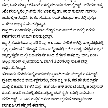
ಚೆಸ್, ಓದು ಮತ್ತು ಆಟೋಟ ಗಳಲ್ಲಿ ಮುಂಚೂಣಿಯಲ್ಲಿದ್ದಾನೆ. ಮೌರ್ಯ ತನ್ನ
5ನೇ ವಯಸ್ಸಿನಲ್ಲಿ ಸುಗಮ ಸಂಗೀತವನ್ನು ಡಾ. ಕಿರಣ್ ಕುಮಾರ್ ಗಾನಸಿರಿ
ಅವರಲ್ಲಿ ಆರಂಭಿಸಿ ನಂತರ ಸುಮನಾ ರಾವ್ ಪುತ್ತೂರು ಅವರಲ್ಲಿ ಪ್ರಸ್ತುತ
ಸಂಗೀತ ಅಭ್ಯಾಸ ಮಾಡುತ್ತಿದ್ದಾನೆ.
ಶಾಸ್ತ್ರಿಯ ಸಂಗೀತವನ್ನು ಮಹಾಬಲೇಶ್ವರ ಬಿರ್ಮೂಕಜೆ ಅವರಲ್ಲಿ ಎರಡು
ವರ್ಷಗಳಿಂದ ಅಭ್ಯಾಸ ಮಾಡುತ್ತಿದ್ದಾನೆ.
ಡ್ಯಾನ್ಸ್ ತರಬೇತಿಯನ್ನು ಪಡಿದಿದ್ದು, ಹಲವಾರು ವೇದಿಕೆ ಗಳಲ್ಲಿ, ರಾಜ್ಯಮಟ್ಟದಲ್ಲಿ
ನೃತ್ಯ ಪ್ರದರ್ಶನ ನೀಡಿದ್ದಾನೆ. ವಿಶಾಖಪಟ್ಟಣದಲ್ಲಿ ನಡೆದ ರಾಷ್ಟ್ರ ಮಟ್ಟದ ಗ್ರೂಪ್
ಡ್ಯಾನ್ಸ್ ಸ್ಪರ್ಧೆ ಯಲ್ಲಿ ಬಹುಮಾನಗಳಿಸಿದ ಹೆಗ್ಗಳಿಕೆ ಈತನದ್ದು. ಬಾಲ್ಯ ಎಂಬ
ಆಲ್ಬಂ ಸಾಂಗ್ ಲ್ಲಿ ಅಭಿನಯಿಸಿ, ಬೇಸಿಗೆ ಶಿಬಿರಗಳಲ್ಲಿ ನಾಟಕ ದಲ್ಲಿ
ಅಭಿನಯಿಸಿದ್ದಾನೆ.
ಹಲವಾರು ವೇದಿಕೆಗಳಲ್ಲಿ ಹಾಡುಗಳನ್ನು ಹಾಡಿ ಜನರ ಮೆಚ್ಚುಗೆ ಗಳಿಸಿದ್ದಾನೆ.
ಪ್ರತಿಭಾ ಕಾರಂಜಿ ಕಾರ್ಯಕ್ರಮದಲ್ಲಿ, ದೇಶ ಭಕ್ತಿ ಗೀತೆ, ಕಥೆ ಹೇಳುವ ಸ್ಪರ್ಧೆ
ಯಲ್ಲಿ ಬಹುಮಾನ ಗಳಿಸಿದ್ದಾನೆ. ಹಾಗೆಯೇ ಚೆಸ್ ತರಬೇತಿಯನ್ನು ಹರಿಪ್ರಸಾದ್
ಕೊಯಿಂಗಾಜೆ ಅವರಲ್ಲಿ ಪಡೆಯುತ್ತಿದ್ದು, ಚೆಸ್ ಸ್ಪರ್ಧೆ ಯಲ್ಲಿ ಬಹುಮಾನ
ಪಡೆದಿದ್ದಾನೆ. 2024ರ ಮಕ್ಕಳ ದಸರಾ ಕಾರ್ಯಕ್ರಮದ ಉದ್ಘಾಟಕರಾಗಿ
ಭಾಗವಹಿಸಿದ ಹೆಗ್ಗಳಿಕೆ ಈತನದ್ದು.