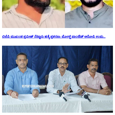
ಬಿಜೆಪಿ ಮುಖಂಡ ಪ್ರವೀಣ್ ನೆಟ್ಟಾರು ಹತ್ಯೆ ಪ್ರಕರಣ: ಮೋಸ್ಟ್ ವಾಂಟೆಡ್ ಆರೋಪಿ ಉಮ...