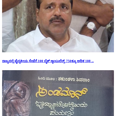
ರಾಜ್ಯದಲ್ಲಿ ವೈದ್ಯಕೀಯ ಸೇವೆಗೆ 100 ಬೈಕ್ ಆ್ಯಂಬುಲೆನ್ಸ್, 750ಕ್ಕೂ ಅಧಿಕ 108 ...