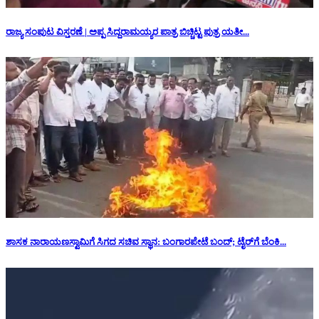
ರಾಜ್ಯ ಸಂಪುಟ ವಿಸ್ತರಣೆ | ಅಪ್ಪ ಸಿದ್ದರಾಮಯ್ಯರ ಪಾತ್ರ ಬಿಚ್ಚಿಟ್ಟ ಪುತ್ರ ಯತೀ...
ಶಾಸಕ ನಾರಾಯಣಸ್ವಾಮಿಗೆ ಸಿಗದ ಸಚಿವ ಸ್ಥಾನ: ‌ಬಂಗಾರಪೇಟೆ ಬಂದ್; ಟೈರ್‌ಗೆ ಬೆಂಕಿ...