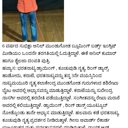
6 ವರ್ಷದ ಸುಭಿಕ್ಷಾ ಅನಿಲ್ ಮುಂಡುಗೋಡ ಬ್ಲೂಮಿಂಗ್ ಬರ್ಡ್ಸ್ ಇಂಗ್ಲಿಷ್
ಮೀಡಿಯಂ ಒಂದನೇ ತರಗತಿಯಲ್ಲಿ ಓದುತ್ತಿದ್ದಾಳೆ. ಈಕೆ ಅನಿಲ್ ಕುಮಾರ್
ಹಾಗೂ ಶೈಲಜಾ ದಂಪತಿ ಪುತ್ರಿ.
ಹವ್ಯಾಸ: ಭರತನಾಟ್ಯ ಡ್ರಾಯಿಂಗ್ , ಕೂಚುಪುಡಿ ನೃತ್ಯ, ರಿಂಗ್ ಡ್ಯಾನ್ಸ್,
ಹಾಡೋದು, ಕರಾಟೆ, ಭರತನಾಟ್ಯವನ್ನು ತನ್ನ 3ನೇ ವಯಸ್ಸಿನಿಂದ
ನಾಟ್ಯಮಯೂರಿ ನೃತ್ಯ ಕಲಾಕೇಂದ್ರ ಮುಂಡಗೋಡ ಗುರುಗಳಾದ ಶಶಿರೇಖಾ
ಬೈಜು ಅವರಲ್ಲಿ ಅಭ್ಯಾಸವನ್ನು ಮಾಡುತ್ತಿದ್ದಾಳೆ. ಕರಾಟೆಯನ್ನು ಸುರೇಂದ್ರ
ನಾಸರ್ಗಿ ಅವರಲ್ಲಿ ತರಬೇತಿ ಪಡೆಯುತ್ತಿದ್ದಾಳೆ. ಸಂಗೀತವನ್ನು ರೇಖಾ ಮರಾಠೆ
ಅವರಲ್ಲಿ ಕಲಿಯುತ್ತಿದ್ದಾಳೆ. ಡ್ರಾಯಿಂಗ್ , ರಿಂಗ್ ಡಾನ್ಸ್ ಯೂಟ್ಯೂಬ್
ನೋಡ್ಕೊಂಡು ತಾನೇ ಅಭ್ಯಾಸ ಮಾಡುತ್ತಿದ್ದಾಳೆ. ಹಲವಾರು ಕಡೆ ಭರತನಾಟ್ಯ,
ಕೂಚುಪುಡಿ ನೃತ್ಯ ಪ್ರದರ್ಶನ ನೀಡಿರುತ್ತಾಳೆ. ಗೀಸಾ ಅವಾರ್ಡ್ ರೆಕಾರ್ಡ
ಭುಜಂಗಾಶನ ಮತ್ತು ಪರ್ವತಾಸನದಲ್ಲಿ ಮಾಡಿರುತ್ತಾಳೆ. ವಾಯ್ಸ್ ಆಫ್