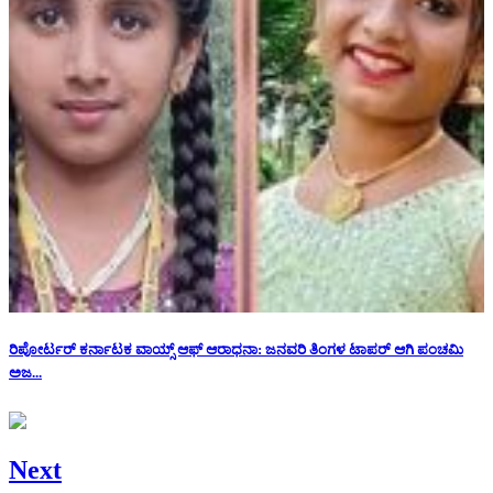
ರಿಪೋರ್ಟರ್ ಕರ್ನಾಟಕ ವಾಯ್ಸ್ ಆಫ್ ಆರಾಧನಾ: ಜನವರಿ ತಿಂಗಳ ಟಾಪರ್ ಆಗಿ ಪಂಚಮಿ
ಅಜ...
Next