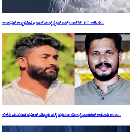
ಚಂದ್ರನಿಗೆ ಅಪ್ಪಳಿಸಿದ ಇಲಾನ್ ಮಸ್ಕ್ ಸ್ಪೇಸ್‌ ಎಕ್ಸ್‌ನ ರಾಕೆಟ್‌: 100 ಅಡಿ ಕು...
ಬಿಜೆಪಿ ಮುಖಂಡ ಪ್ರವೀಣ್ ನೆಟ್ಟಾರು ಹತ್ಯೆ ಪ್ರಕರಣ: ಮೋಸ್ಟ್ ವಾಂಟೆಡ್ ಆರೋಪಿ ಉಮ...