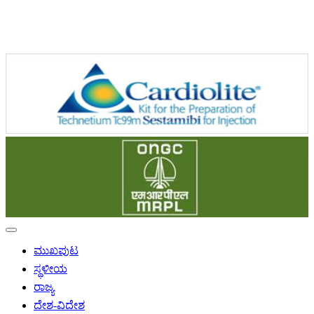
ಮುಖಪುಟ
ಸ್ಥಳೀಯ
ರಾಜ್ಯ
ದೇಶ-ವಿದೇಶ