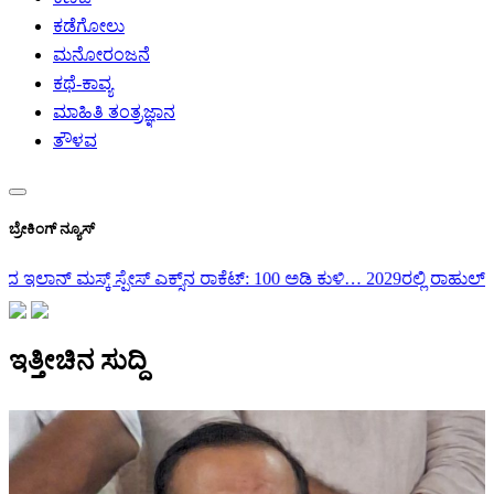
ಕಡೆಗೋಲು
ಮನೋರಂಜನೆ
ಕಥೆ-ಕಾವ್ಯ
ಮಾಹಿತಿ ತಂತ್ರಜ್ಞಾನ
ತೌಳವ
ಬ್ರೇಕಿಂಗ್ ನ್ಯೂಸ್
ರಾಕೆಟ್‌: 100 ಅಡಿ ಕುಳಿ…
2029ರಲ್ಲಿ ರಾಹುಲ್ ಗಾಂಧಿ ಪ್ರಧಾನಿ ಮಾಡುವುದೇ ನಮ್ಮ 
ಇತ್ತೀಚಿನ ಸುದ್ದಿ