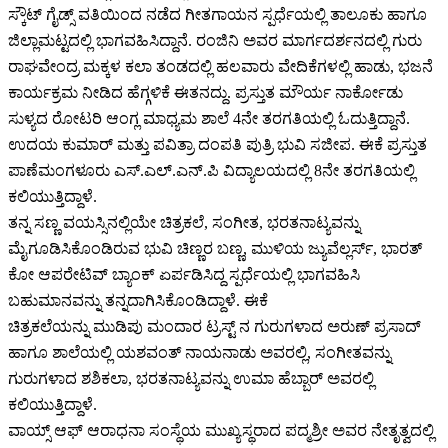
ಸ್ಕೌಟ್ ಗೈಡ್ಸ್ ವತಿಯಿಂದ ನಡೆದ ಗೀತಗಾಯನ ಸ್ಪರ್ಧೆಯಲ್ಲಿ ತಾಲೂಕು ಹಾಗೂ
ಜಿಲ್ಲಾಮಟ್ಟದಲ್ಲಿ ಭಾಗವಹಿಸಿದ್ದಾನೆ. ರಂಜಿನಿ ಅವರ ಮಾರ್ಗದರ್ಶನದಲ್ಲಿ ಗುರು
ರಾಘವೇಂದ್ರ ಮಕ್ಕಳ ಕಲಾ ತಂಡದಲ್ಲಿ ಹಲವಾರು ವೇದಿಕೆಗಳಲ್ಲಿ ಹಾಡು, ಭಜನೆ
ಕಾರ್ಯಕ್ರಮ ನೀಡಿದ ಹೆಗ್ಗಳಿಕೆ ಈತನದ್ದು. ಪ್ರಸ್ತುತ ಮೌರ್ಯ ನಾರ್ಕೋಡು
ಸುಳ್ಯದ ರೋಟರಿ ಆಂಗ್ಲ ಮಾಧ್ಯಮ ಶಾಲೆ 4ನೇ ತರಗತಿಯಲ್ಲಿ ಓದುತ್ತಿದ್ದಾನೆ.
ಉದಯ ಕುಮಾರ್ ಮತ್ತು ಪವಿತ್ರಾ ದಂಪತಿ ಪುತ್ರಿ ಭುವಿ ಸಜೀಪ. ಈಕೆ ಪ್ರಸ್ತುತ
ಪಾಣೆಮಂಗಳೂರು ಎಸ್.ಎಲ್.ಎನ್.ಪಿ ವಿದ್ಯಾಲಯದಲ್ಲಿ 8ನೇ ತರಗತಿಯಲ್ಲಿ
ಕಲಿಯುತ್ತಿದ್ದಾಳೆ.
ತನ್ನ ಸಣ್ಣ ವಯಸ್ಸಿನಲ್ಲಿಯೇ ಚಿತ್ರಕಲೆ, ಸಂಗೀತ, ಭರತನಾಟ್ಯವನ್ನು
ಮೈಗೂಡಿಸಿಕೊಂಡಿರುವ ಭುವಿ ಚಿಣ್ಣರ ಬಣ್ಣ, ಮುಳಿಯ ಜ್ಯುವೆಲ್ಲರ್ಸ್, ಭಾರತ್
ಕೋ ಆಪರೇಟಿವ್ ಬ್ಯಾಂಕ್ ಏರ್ಪಡಿಸಿದ್ದ ಸ್ಪರ್ಧೆಯಲ್ಲಿ ಭಾಗವಹಿಸಿ
ಬಹುಮಾನವನ್ನು ತನ್ನದಾಗಿಸಿಕೊಂಡಿದ್ದಾಳೆ. ಈಕೆ
ಚಿತ್ರಕಲೆಯನ್ನು ಮುಡಿಪು ಮಂದಾರ ಟ್ರಸ್ಟ್ ನ ಗುರುಗಳಾದ ಅರುಣ್ ಪ್ರಸಾದ್
ಹಾಗೂ ಶಾಲೆಯಲ್ಲಿ ಯಶವಂತ್ ನಾಯನಾಡು ಅವರಲ್ಲಿ, ಸಂಗೀತವನ್ನು
ಗುರುಗಳಾದ ಶಶಿಕಲಾ, ಭರತನಾಟ್ಯವನ್ನು ಉಮಾ ಹೆಬ್ಬಾರ್ ಅವರಲ್ಲಿ
ಕಲಿಯುತ್ತಿದ್ದಾಳೆ.
ವಾಯ್ಸ್ ಆಫ್ ಆರಾಧನಾ ಸಂಸ್ಥೆಯ ಮುಖ್ಯಸ್ಥರಾದ ಪದ್ಮಶ್ರೀ ಅವರ ನೇತೃತ್ವದಲ್ಲಿ