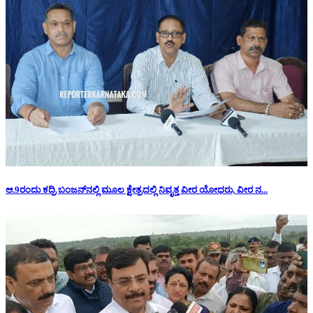
ಆ.9ರಂದು ಕದ್ರಿ ಬಂಜನ್‌ನಲ್ಲಿ ಮೂಲ ಕ್ಷೇತ್ರದಲ್ಲಿ ನಿವೃತ್ತ ವೀರ ಯೋಧರು, ವೀರ ನ...