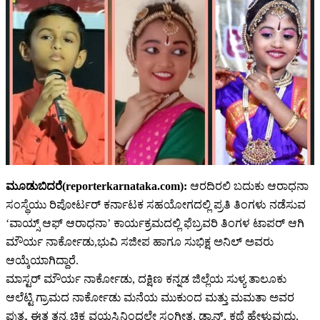
ಮೂಡುಬಿದರೆ(reporterkarnataka.com):
ಆರದಿರಲಿ ಬದುಕು ಆರಾಧನಾ
ಸಂಸ್ಥೆಯು ರಿಪೋರ್ಟರ್ ಕರ್ನಾಟಕ ಸಹಯೋಗದಲ್ಲಿ ಪ್ರತಿ ತಿಂಗಳು ನಡೆಸುವ
‘ವಾಯ್ಸ್ ಆಫ್ ಆರಾಧನಾ’ ಕಾರ್ಯಕ್ರಮದಲ್ಲಿ ಫೆಬ್ರವರಿ ತಿಂಗಳ ಟಾಪರ್ ಆಗಿ
ಮೌರ್ಯ ನಾರ್ಕೋಡು,ಭುವಿ ಸಜೀಪ ಹಾಗೂ ಸುಭಿಕ್ಷ ಅನಿಲ್ ಅವರು
ಆಯ್ಕೆಯಾಗಿದ್ದಾರೆ.
ಮಾಸ್ಟರ್ ಮೌರ್ಯ ನಾರ್ಕೋಡು, ದಕ್ಷಿಣ ಕನ್ನಡ ಜಿಲ್ಲೆಯ ಸುಳ್ಯ ತಾಲೂಕು
ಆಲೆಟ್ಟಿ ಗ್ರಾಮದ ನಾರ್ಕೋಡು ಮನೆಯ ಮುಕುಂದ ಮತ್ತು ಮಮತಾ ಅವರ
ಪುತ್ರ. ಈತ ತನ್ನ ಚಿಕ್ಕ ವಯಸ್ಸಿನಿಂದಲೇ ಸಂಗೀತ, ಡ್ಯಾನ್ಸ್, ಕಥೆ ಹೇಳುವುದು,