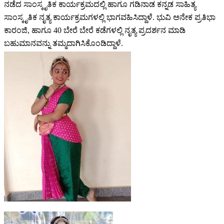
ನಡೆದ ಸಾಂಸ್ಕೃತಿಕ ಕಾರ್ಯಕ್ರಮದಲ್ಲಿ ಹಾಗೂ ಗಡಿನಾಡ ಕನ್ನಡ‌ ಸಾಹಿತ್ಯ
ಸಾಂಸ್ಕೃತಿಕ ನೃತ್ಯ ಕಾರ್ಯಕ್ರಮಗಳಲ್ಲಿ ಭಾಗವಹಿಸಿದ್ದಾಳೆ. ಭುವಿ ಅನೇಕ ಪ್ರತಿಭಾ
ಕಾರಂಜಿ, ಹಾಗೂ 40 ಬೇರೆ ಬೇರೆ ಕಡೆಗಳಲ್ಲಿ ನೃತ್ಯ ಪ್ರದರ್ಶನ ಮಾಡಿ
ಬಹುಮಾನವನ್ನು ತಮ್ಮದಾಗಿಸಿಕೊಂಡಿದ್ದಾಳೆ.