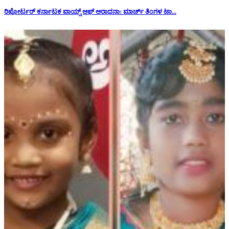
ರಿಪೋರ್ಟರ್ ಕರ್ನಾಟಕ ವಾಯ್ಸ್ ಆಫ್ ಆರಾಧನಾ: ಮಾರ್ಚ್ ತಿಂಗಳ ಟಾ...