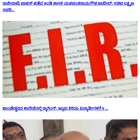
ರಾಜೀನಾಮೆ ವಾಪಸ್ ಪಡೆದ ಇಂಡಿ ಶಾಸಕ ಯಶವಂತರಾಯಗೌಡ ಪಾಟೀಲ್: ಸಚಿವ ಲಕ್ಷ್ಮಣ
ಸವದಿ...
ಪಾಂಡೇಶ್ವರದ ಕಾಲೇಜಿನಲ್ಲಿ ರ‍್ಯಾಗಿಂಗ್: ಇಬ್ಬರು ಕಿರಿಯ ವಿದ್ಯಾರ್ಥಿಗಳಿಗೆ 6 ...