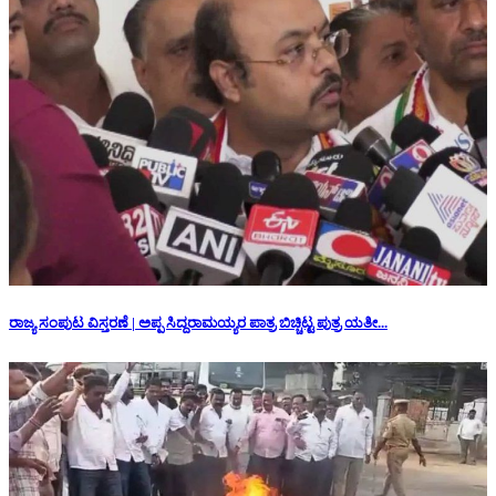
ರಾಜ್ಯ ಸಂಪುಟ ವಿಸ್ತರಣೆ | ಅಪ್ಪ ಸಿದ್ದರಾಮಯ್ಯರ ಪಾತ್ರ ಬಿಚ್ಚಿಟ್ಟ ಪುತ್ರ ಯತೀ...