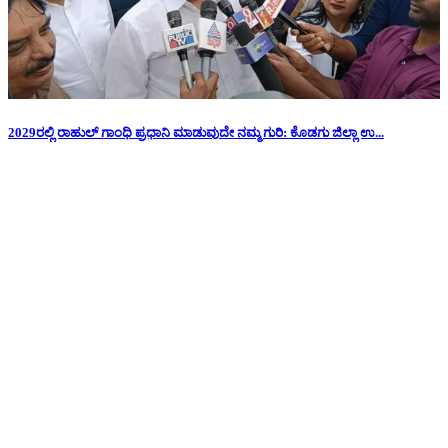
2029ರಲ್ಲಿ ರಾಹುಲ್ ಗಾಂಧಿ ಪ್ರಧಾನಿ ಮಾಡುವುದೇ ನಮ್ಮ ಗುರಿ: ಕೊಡಗು ಜಿಲ್ಲಾ ಉ...