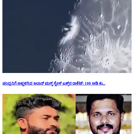
ಚಂದ್ರನಿಗೆ ಅಪ್ಪಳಿಸಿದ ಇಲಾನ್ ಮಸ್ಕ್ ಸ್ಪೇಸ್‌ ಎಕ್ಸ್‌ನ ರಾಕೆಟ್‌: 100 ಅಡಿ ಕು...