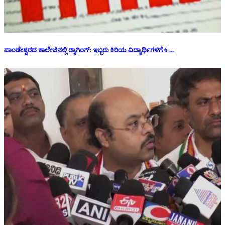
ಪಾಂಡೇಶ್ವರದ ಕಾಲೇಜಿನಲ್ಲಿ ರ‍್ಯಾಗಿಂಗ್: ಇಬ್ಬರು ಕಿರಿಯ ವಿದ್ಯಾರ್ಥಿಗಳಿಗೆ 6 ...