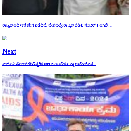
ರಾಜ್ಯದ ಆರ್ಥಿಕತೆ ವೇಗ ಪಡೆದಿದೆ; ದೇಶದಲ್ಲೇ ರಾಜ್ಯದ ಜಿಡಿಪಿ ನಂಬರ್ 1 ಆಗಿದೆ: ...
Next
ಎಚ್‌ಐವಿ ಸೋಂಕಿತರಿಗೆ ನೈತಿಕ ಬಲ ತುಂಬಬೇಕು: ನ್ಯಾ.ರಾಜೇಶ್ ಎನ...