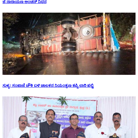
ಜೆ ನಾರಾಯಣ ಅಂಚನ್ ನಿಧನ
ಸುಳ್ಯ | ಸಂಪಾಜೆ ಚೌಕಿ ಬಳಿ ಚಾಲಕನ ನಿಯಂತ್ರಣ ತಪ್ಪಿ ಲಾರಿ ಪಲ್ಟಿ