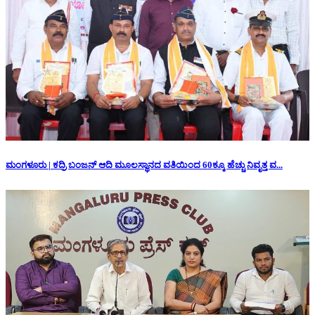
ಮಂಗಳೂರು | ಕದ್ರಿ ಬಂಜನ್ ಆದಿ ಮೂಲಸ್ಥಾನದ ವತಿಯಿಂದ 60ಕ್ಕೂ ಹೆಚ್ಚು ನಿವೃತ್ತ ವ...