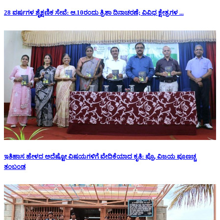
28 ವರ್ಷಗಳ ಶೈಕ್ಷಣಿಕ ಸೇವೆ: ಆ.10ರಂದು ತ್ರಿಶಾ ದಿನಾಚರಣೆ; ವಿವಿಧ ಕ್ಷೇತ್ರಗಳ ...
ಇತಿಹಾಸ ಹೇಳದ ಅದೆಷ್ಟೋ ವಿಷಯಗಳಿಗೆ ವೇದಿಕೆಯಾದ ಕೃತಿ: ಪ್ರೊ. ವಿಜಯ ಪೂಣಚ್ಚ
ತಂಬಂಡ