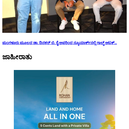
ಮಂಗಳೂರು ಮೂಲದ ಡಾ. ದಿನಕರ್ ಬಿ. ರೈ ಅವರಿಂದ ನ್ಯೂಯಾರ್ಕ್‌ನಲ್ಲಿ ಗಾಲ್ಫ್ ಆಟಕ್...
ಜಾಹೀರಾತು