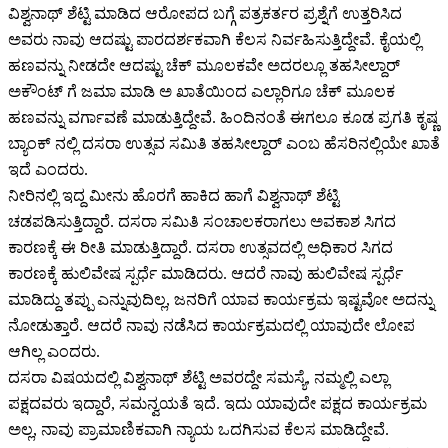
ವಿಶ್ವನಾಥ್ ಶೆಟ್ಟಿ ಮಾಡಿದ ಆರೋಪದ ಬಗ್ಗೆ ಪತ್ರಕರ್ತರ ಪ್ರಶ್ನೆಗೆ ಉತ್ತರಿಸಿದ
ಅವರು ನಾವು ಆದಷ್ಟು ಪಾರದರ್ಶಕವಾಗಿ ಕೆಲಸ ನಿರ್ವಹಿಸುತ್ತಿದ್ದೇವೆ. ಕೈಯಲ್ಲಿ
ಹಣವನ್ನು ನೀಡದೇ ಆದಷ್ಟು ಚೆಕ್ ಮೂಲಕವೇ ಅದರಲ್ಲೂ ತಹಸೀಲ್ದಾರ್
ಅಕೌಂಟ್ ಗೆ ಜಮಾ ಮಾಡಿ ಅ ಖಾತೆಯಿಂದ ಎಲ್ಲಾರಿಗೂ ಚೆಕ್ ಮೂಲಕ
ಹಣವನ್ನು ವರ್ಗಾವಣೆ ಮಾಡುತ್ತಿದ್ದೇವೆ. ಹಿಂದಿನಂತೆ ಈಗಲೂ ಕೂಡ ಪ್ರಗತಿ ಕೃಷ್ಣ
ಬ್ಯಾಂಕ್ ನಲ್ಲಿ ದಸರಾ ಉತ್ಸವ ಸಮಿತಿ ತಹಸೀಲ್ದಾರ್ ಎಂಬ ಹೆಸರಿನಲ್ಲಿಯೇ ಖಾತೆ
ಇದೆ ಎಂದರು.
ನೀರಿನಲ್ಲಿ ಇದ್ದ ಮೀನು ಹೊರಗೆ ಹಾಕಿದ ಹಾಗೆ ವಿಶ್ವನಾಥ್ ಶೆಟ್ಟಿ
ಚಡಪಡಿಸುತ್ತಿದ್ದಾರೆ. ದಸರಾ ಸಮಿತಿ ಸಂಚಾಲಕರಾಗಲು ಅವಕಾಶ ಸಿಗದ
ಕಾರಣಕ್ಕೆ ಈ ರೀತಿ ಮಾಡುತ್ತಿದ್ದಾರೆ. ದಸರಾ ಉತ್ಸವದಲ್ಲಿ ಅಧಿಕಾರ ಸಿಗದ
ಕಾರಣಕ್ಕೆ ಹುಲಿವೇಷ ಸ್ಪರ್ಧೆ ಮಾಡಿದರು. ಆದರೆ ನಾವು ಹುಲಿವೇಷ ಸ್ಪರ್ಧೆ
ಮಾಡಿದ್ದು ತಪ್ಪು ಎನ್ನುವುದಿಲ್ಲ, ಜನರಿಗೆ ಯಾವ ಕಾರ್ಯಕ್ರಮ ಇಷ್ಟವೋ ಅದನ್ನು
ನೋಡುತ್ತಾರೆ. ಆದರೆ ನಾವು ನಡೆಸಿದ ಕಾರ್ಯಕ್ರಮದಲ್ಲಿ ಯಾವುದೇ ಲೋಪ
ಆಗಿಲ್ಲ ಎಂದರು.
ದಸರಾ ವಿಷಯದಲ್ಲಿ ವಿಶ್ವನಾಥ್ ಶೆಟ್ಟಿ ಅವರದ್ದೇ ಸಮಸ್ಯೆ, ನಮ್ಮಲ್ಲಿ ಎಲ್ಲಾ
ಪಕ್ಷದವರು ಇದ್ದಾರೆ, ಸಮನ್ವಯತೆ ಇದೆ. ಇದು ಯಾವುದೇ ಪಕ್ಷದ ಕಾರ್ಯಕ್ರಮ
ಅಲ್ಲ, ನಾವು ಪ್ರಾಮಾಣಿಕವಾಗಿ ನ್ಯಾಯ ಒದಗಿಸುವ ಕೆಲಸ ಮಾಡಿದ್ದೇವೆ.