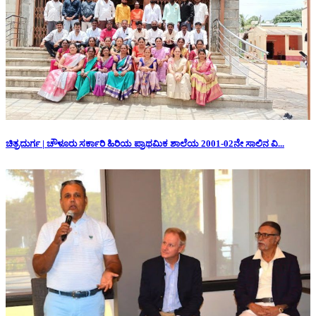
ಚಿತ್ರದುರ್ಗ | ಚೌಳೂರು ಸರ್ಕಾರಿ ಹಿರಿಯ ಪ್ರಾಥಮಿಕ ಶಾಲೆಯ 2001-02ನೇ ಸಾಲಿನ ವಿ...