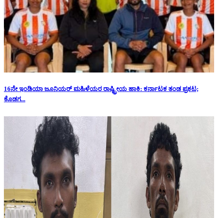
16ನೇ ಇಂಡಿಯಾ ಜೂನಿಯರ್ ಮಹಿಳೆಯರ ರಾಷ್ಟ್ರೀಯ ಹಾಕಿ: ಕರ್ನಾಟಕ ತಂಡ ಪ್ರಕಟ;
ಕೊಡಗ...