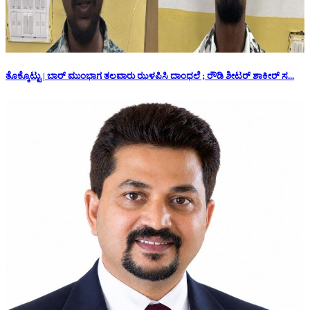
ತೊಕ್ಕೊಟ್ಟು | ಬಾರ್ ಮುಂಭಾಗ ತಲವಾರು ಝಳಪಿಸಿ ದಾಂಧಲೆ ; ರೌಡಿ ಶೀಟರ್ ಶಾಕೀರ್ ಸ...