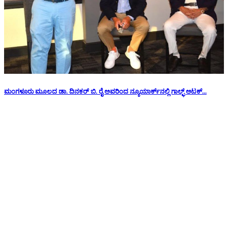
ಮಂಗಳೂರು ಮೂಲದ ಡಾ. ದಿನಕರ್ ಬಿ. ರೈ ಅವರಿಂದ ನ್ಯೂಯಾರ್ಕ್‌ನಲ್ಲಿ ಗಾಲ್ಫ್ ಆಟಕ್...