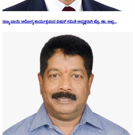
ರಾಜ್ಯ ಬಾಯಿ ಆರೋಗ್ಯ ಕಾರ್ಯಕ್ರಮದ ವಿಷನ್ ಸಮಿತಿ ಅಧ್ಯಕ್ಷರಾಗಿ ಪ್ರೊ. ಡಾ. ಅಖ್ತ...