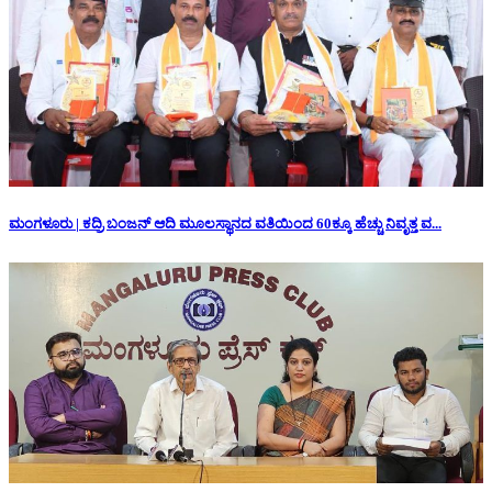
ಮಂಗಳೂರು | ಕದ್ರಿ ಬಂಜನ್ ಆದಿ ಮೂಲಸ್ಥಾನದ ವತಿಯಿಂದ 60ಕ್ಕೂ ಹೆಚ್ಚು ನಿವೃತ್ತ ವ...