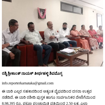
ರಶ್ಮಿ ಶ್ರೀಕಾಂತ್ ನಾಯಕ್ ತೀರ್ಥಹಳ್ಳಿ ಶಿವಮೊಗ್ಗ
info.reporterkarnataka@gmail.com
ಈ ಬಾರಿ ಎಲ್ಲರ ಸಹಕಾರದಿಂದ ಅತ್ಯಂತ ವೈಭವದಿಂದ ದಸರಾ ಉತ್ಸವ
ನಡೆದಿದೆ. ಈ ಬಾರಿ ರಶೀದಿ ಪುಸ್ತಕ ಹಾಗೂ ಸಾರ್ವಜನಿಕರ ದೇಣಿಗೆಯಿಂದ
8,98,395 ರೂ, ಪಟ್ಟಣ ಪಂಚಾಯಿತಿ ವತಿಯಿಂದ 2.50 ಲಕ್ಷ, ಎಲ್ಲಾ