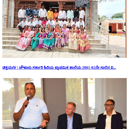
ಚಿತ್ರದುರ್ಗ | ಚೌಳೂರು ಸರ್ಕಾರಿ ಹಿರಿಯ ಪ್ರಾಥಮಿಕ ಶಾಲೆಯ 2001-02ನೇ ಸಾಲಿನ ವಿ...