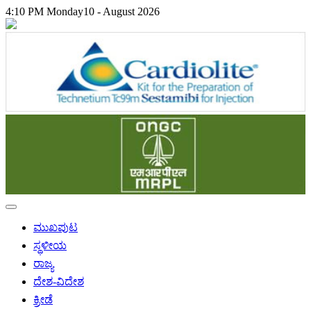
4:10 PM
Monday
10 - August 2026
ಮುಖಪುಟ
ಸ್ಥಳೀಯ
ರಾಜ್ಯ
ದೇಶ-ವಿದೇಶ
ಕ್ರೀಡೆ