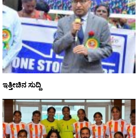
ಇತ್ತೀಚಿನ ಸುದ್ದಿ