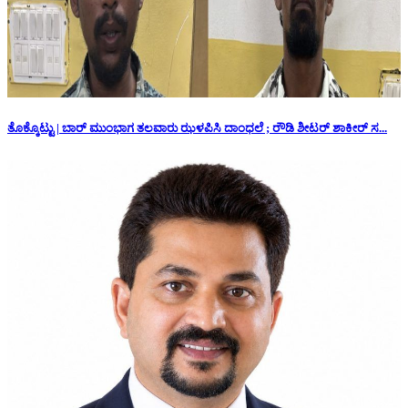
ತೊಕ್ಕೊಟ್ಟು | ಬಾರ್ ಮುಂಭಾಗ ತಲವಾರು ಝಳಪಿಸಿ ದಾಂಧಲೆ ; ರೌಡಿ ಶೀಟರ್ ಶಾಕೀರ್ ಸ...