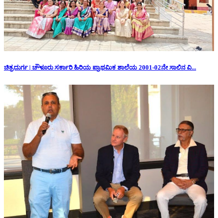
ಚಿತ್ರದುರ್ಗ | ಚೌಳೂರು ಸರ್ಕಾರಿ ಹಿರಿಯ ಪ್ರಾಥಮಿಕ ಶಾಲೆಯ 2001-02ನೇ ಸಾಲಿನ ವಿ...