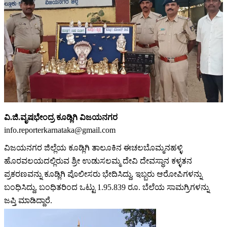
ವಿ.ಜಿ.ವೃಷಭೇಂದ್ರ ಕೂಡ್ಲಿಗಿ ವಿಜಯನಗರ
info.reporterkarnataka@gmail.com
ವಿಜಯನಗರ ಜಿಲ್ಲೆಯ ಕೂಡ್ಲಿಗಿ ತಾಲೂಕಿನ ಈಚಲಬೊಮ್ಮನಹಳ್ಳಿ
ಹೊರವಲಯದಲ್ಲಿರುವ ಶ್ರೀ ಉಡುಸಲಮ್ಮ ದೇವಿ ದೇವಸ್ಥಾನ ಕಳ್ಳತನ
ಪ್ರಕರಣವನ್ನು ಕೂಡ್ಲಿಗಿ ಪೊಲೀಸರು ಭೇದಿಸಿದ್ದು, ಇಬ್ಬರು ಆರೋಪಿಗಳನ್ನು
ಬಂಧಿಸಿದ್ದು, ಬಂಧಿತರಿಂದ ಒಟ್ಟು 1.95.839 ರೂ. ಬೆಲೆಯ ಸಾಮಗ್ರಿಗಳನ್ನು
ಜಪ್ತಿ ಮಾಡಿದ್ದಾರೆ.