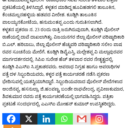
ಪ್ರಕಟಣೆಯಲ್ಲಿ ತಿಳಿಸಿದ್ದಾರೆ. ಕಳ್ಳತನ ಮಾಡಿದ್ದ ಹೂವಿಹಡಗಲಿ ತಾಲೂಕಿನ,
ಕೆಂಚಮಲ್ಲನಹಳ್ಳಿಯ ಹಡಪದ ವೀರೇಶ. ಕೂಡ್ಲಿಗಿ ತಾಲೂಕಿನ
ಪಾಲಯ್ಯನಕೋಟೆಯ, ಹನುಮಂತಪ್ಪ ಎಂದು ಗುರುತಿಸಲಾಗಿದೆ.
ಕಳ್ಳತನ ಪ್ರಕರಣ ನ. 23 ರಂದು ರಾತ್ರಿ ಜರುಗಿರುವುದಾಗಿ, ಕೂಡ್ಲಿಗಿ ಪೊಲೀಸ್
ಠಾಣೆಯಲ್ಲಿ ದಾವೆ ದಾಖಲಾಗಿತ್ತು. ವಿಜಯನಗರ ಜಿಲ್ಲಾ ಪೊಲೀಸ್ ವರಿಷ್ಠಾದಿಕಾರಿ
ಬಿ.ಎಲ್. ಹರಿಬಾಬು, ಜಿಲ್ಲಾ ಪೊಲೀಸ್ ಹೆಚ್ಚುವರಿ ವರಿಷ್ಠಾದಿಕಾರಿ ಸಲೀಂ ಪಾಷ
ರವರ ಸೂಚನೆಯ ಮೇರೆಗೆ. ಕೂಡ್ಲಿಗಿ ಡಿವೈಎಸ್ಪಿ, ಮಲ್ಲೇಶಪ್ಪ ವಿ ಮಲ್ಲಾಪುರವರ
ಮಾರ್ಗದರ್ಶನದಲ್ಲಿ. ಸಿಪಿಐ ಸುರೇಶ ಹೆಚ್ ತಳವಾರ ರವರ ನೇತೃತ್ವದಲ್ಲಿ,
ಕೂಡ್ಲಿಗಿ ಪಿಎಸ್ಐ ಸಿ.ಪ್ರಕಾಶರವರು. ಅಪರಾಧ ನಿಗ್ರಹ ಹಾಗೂ ಅಪರಾಧಿಗಳ
ಪತ್ತೆ ದಳ ಸಿಬ್ಬಂದಿಯವರು, ಕಳ್ಳರ ಪತ್ತೆ ಕಾರ್ಯಚರಣೆ ನಡೆಸಿ ಪ್ರಕರಣ
ಭೇದಿಸುವಲ್ಲಿ ಯಶಸ್ವಿಯಾಗಿದ್ದಾರೆ. ಸಿಬ್ಬಂದಿಯವರಾದ ಪೊಲೀಸ್ ಪೇದೆಗಳಾದ
ಅಂಜಿನಪ್ಪ, ಹಸನುಲ್ಲಾ, ಜಿ.ಹಂಪಣ್ಣ, ಬಂಡೇ ರಾಘವೇಂದ್ರ, ಪ್ರವೀಣಕುಮಾರ,
ಶಿವಕುಮಾರ ರವರು ಪತ್ತೆ ಕಾರ್ಯಚರಣೆಯಲ್ಲಿ ಭಾಗವಹಿಸಿದ್ದರು. ಪತ್ರಿಕಾ
ಪ್ರಕಟಣೆ ಸಂದರ್ಭದಲ್ಲಿ, ಎಎಸ್ಐ ಮೋಹನ್ ಕುಮಾರ್ ಉಪಸ್ಥಿತರಿದ್ದರು.