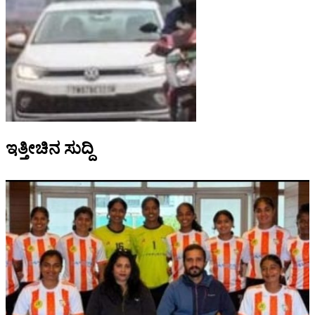
ಇತ್ತೀಚಿನ ಸುದ್ದಿ