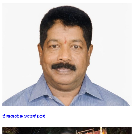
ಜೆ ನಾರಾಯಣ ಅಂಚನ್ ನಿಧನ