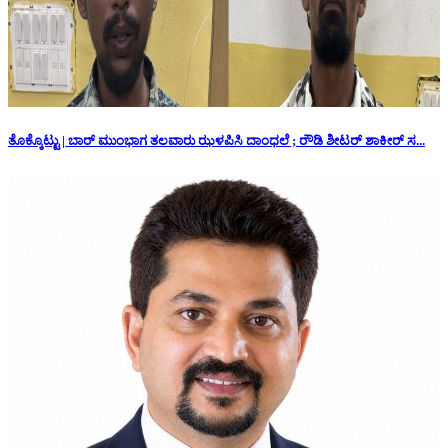
ತೊಕ್ಕೊಟ್ಟು | ಬಾರ್ ಮುಂಭಾಗ ತಲವಾರು ಝಳಪಿಸಿ ದಾಂಧಲೆ ; ರೌಡಿ ಶೀಟರ್ ಶಾಕೀರ್ ಸ...