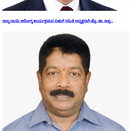
ರಾಜ್ಯ ಬಾಯಿ ಆರೋಗ್ಯ ಕಾರ್ಯಕ್ರಮದ ವಿಷನ್ ಸಮಿತಿ ಅಧ್ಯಕ್ಷರಾಗಿ ಪ್ರೊ. ಡಾ. ಅಖ್ತ...