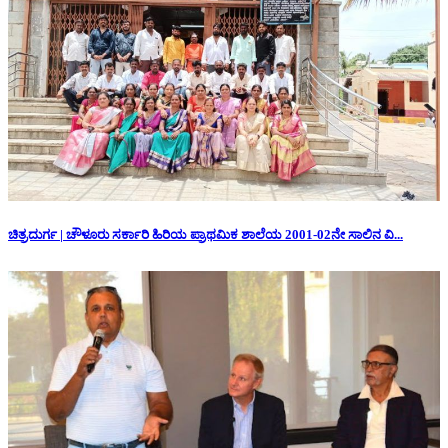
ಚಿತ್ರದುರ್ಗ | ಚೌಳೂರು ಸರ್ಕಾರಿ ಹಿರಿಯ ಪ್ರಾಥಮಿಕ ಶಾಲೆಯ 2001-02ನೇ ಸಾಲಿನ ವಿ...