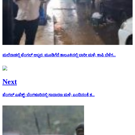
ಮಲೆನಾಡಲ್ಲಿ ಫೆಂಗಲ್ ಅಬ್ಬರ: ಮೂಡಿಗೆರೆ ತಾಲೂಕಿನಲ್ಲಿ ಭಾರೀ ಮಳೆ; ಕಾಫಿ ಬೆಳೆಗ...
Next
ಫೆಂಗಲ್ ಎಫೆಕ್ಟ್: ಬೆಂಗಳೂರಿನಲ್ಲಿ ಸಾಧಾರಣ ಮಳೆ; ಎಂದಿನಂತೆ ತ...