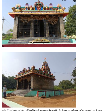
ಈ ವಿಷಯವನ್ನು ಪೊಲೀಸ್ ಠಾಣಾಧಿಕಾರಿ ಸಿಪಿಐ ಸುರೇಶ ತಳವಾರ ಪತ್ರಿಕಾ