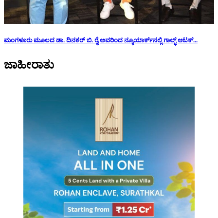
ಮಂಗಳೂರು ಮೂಲದ ಡಾ. ದಿನಕರ್ ಬಿ. ರೈ ಅವರಿಂದ ನ್ಯೂಯಾರ್ಕ್‌ನಲ್ಲಿ ಗಾಲ್ಫ್ ಆಟಕ್...
ಜಾಹೀರಾತು