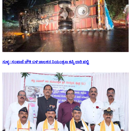
ಸುಳ್ಯ | ಸಂಪಾಜೆ ಚೌಕಿ ಬಳಿ ಚಾಲಕನ ನಿಯಂತ್ರಣ ತಪ್ಪಿ ಲಾರಿ ಪಲ್ಟಿ