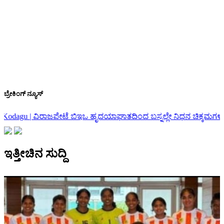
ಬ್ರೇಕಿಂಗ್ ನ್ಯೂಸ್
ಹೃದಯಾಘಾತದಿಂದ ಬಸ್ನಲ್ಲೇ ನಿಧನ
ಚಿಕ್ಕಮಗಳೂರು | ಅಜ್ಜಂಪುರ ಬಳಿ ಸಚಿವ ಕೆ
ಇತ್ತೀಚಿನ ಸುದ್ದಿ