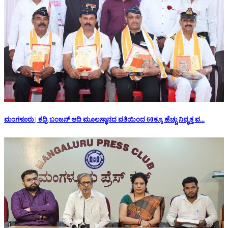
ಮಂಗಳೂರು | ಕದ್ರಿ ಬಂಜನ್ ಆದಿ ಮೂಲಸ್ಥಾನದ ವತಿಯಿಂದ 60ಕ್ಕೂ ಹೆಚ್ಚು ನಿವೃತ್ತ ವ...