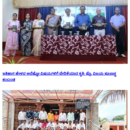
ಇತಿಹಾಸ ಹೇಳದ ಅದೆಷ್ಟೋ ವಿಷಯಗಳಿಗೆ ವೇದಿಕೆಯಾದ ಕೃತಿ: ಪ್ರೊ. ವಿಜಯ ಪೂಣಚ್ಚ
ತಂಬಂಡ