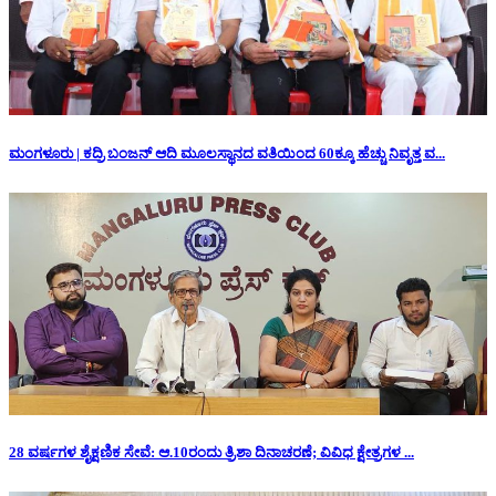
ಮಂಗಳೂರು | ಕದ್ರಿ ಬಂಜನ್ ಆದಿ ಮೂಲಸ್ಥಾನದ ವತಿಯಿಂದ 60ಕ್ಕೂ ಹೆಚ್ಚು ನಿವೃತ್ತ ವ...
28 ವರ್ಷಗಳ ಶೈಕ್ಷಣಿಕ ಸೇವೆ: ಆ.10ರಂದು ತ್ರಿಶಾ ದಿನಾಚರಣೆ; ವಿವಿಧ ಕ್ಷೇತ್ರಗಳ ...