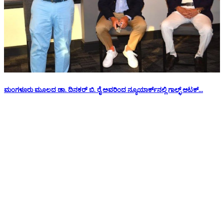
ಮಂಗಳೂರು ಮೂಲದ ಡಾ. ದಿನಕರ್ ಬಿ. ರೈ ಅವರಿಂದ ನ್ಯೂಯಾರ್ಕ್‌ನಲ್ಲಿ ಗಾಲ್ಫ್ ಆಟಕ್...