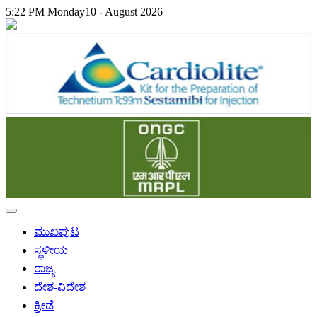
5:22 PM
Monday
10 - August 2026
ಮುಖಪುಟ
ಸ್ಥಳೀಯ
ರಾಜ್ಯ
ದೇಶ-ವಿದೇಶ
ಕ್ರೀಡೆ