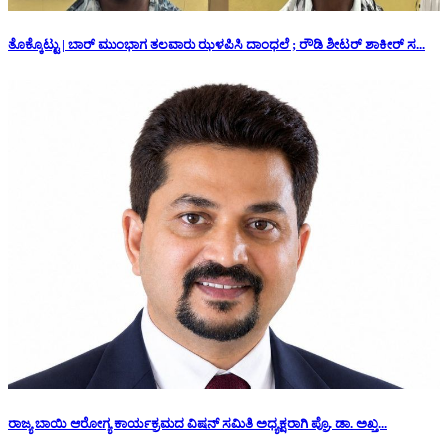
ತೊಕ್ಕೊಟ್ಟು | ಬಾರ್ ಮುಂಭಾಗ ತಲವಾರು ಝಳಪಿಸಿ ದಾಂಧಲೆ ; ರೌಡಿ ಶೀಟರ್ ಶಾಕೀರ್ ಸ...
ರಾಜ್ಯ ಬಾಯಿ ಆರೋಗ್ಯ ಕಾರ್ಯಕ್ರಮದ ವಿಷನ್ ಸಮಿತಿ ಅಧ್ಯಕ್ಷರಾಗಿ ಪ್ರೊ. ಡಾ. ಅಖ್ತ...